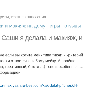
реты, техника нанесения
ки и макияж на дому
игры
отзывы
 Саши я делала и макияж, и
же если вы хотите мейк типа "нюд" и критерий
ное) и отностся к любому мейку. А вообще,
н, креативный, бьюти …) - свои, особенные ….
информацией!
ska-makiyazh.ru-best.com/kak-delat-pricheski-i-