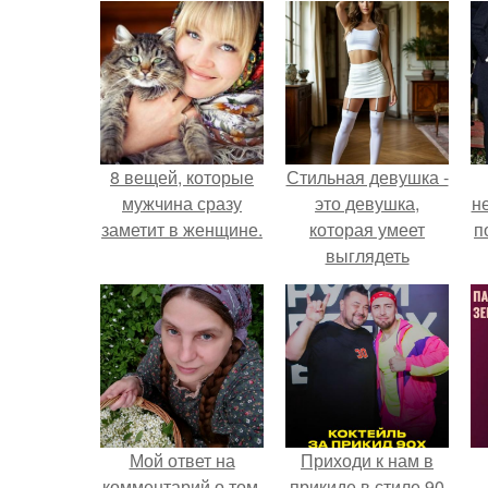
8 вещей, которые
Стильная девушка -
мужчина сразу
это девушка,
н
заметит в женщине.
которая умеет
п
выглядеть
привлекательно и
элегантно в любои
ситуации.
Мой ответ на
Приходи к нам в
комментарий о том,
прикиде в стиле 90