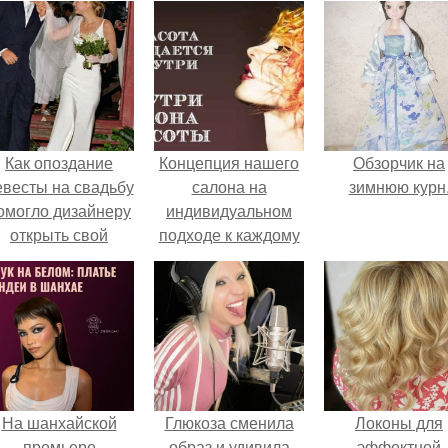
Как опоздание
Концепция нашего
Обзорчик на
евесты на свадьбу
салона на
зимнюю курн
омогло дизайнеру
индивидуальном
открыть свой
подходе к каждому
бренд.
клиенту основана!
На шанхайской
Глюкоза сменила
Локоны для
премьере
образ и удивила
эффектной