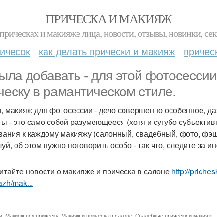
ПРИЧЕСКА И МАКИЯЖ
прическах и макияже лица, новости, отзывы, новинки, сек
ичесок
как делать прически и макияж
причес
ыла добавать - для этой фотосессии
ческу в рамантическом стиле.
и, макияж для фотосессии - дело совершенно особенное, да
ты - это само собой разумеющееся (хотя и сугубо субъектив
вания к каждому макияжу (салонный, свадебный, фото, фэш
уй, об этом нужно поговорить особо - так что, следите за 
итайте новости о макияже и прическа в салоне
http://priche
zh/mak...
и:
Макияж под прическу
,
Макияж и прическа в салоне
,
Свадебные прически и макияж