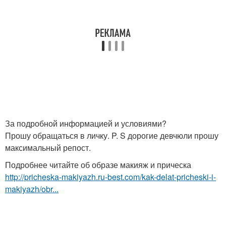
За подробной информацией и условиями?
Прошу обращаться в личку. P. S дорогие девчюли прошу
максимальный репост.
Подробнее читайте об образе макияж и прическа
http://pricheska-makiyazh.ru-best.com/kak-delat-pricheski-i-
makiyazh/obr...