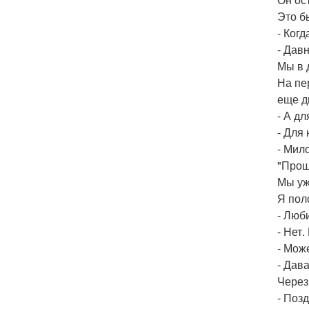
Это б
- Ког
- Давн
Мы в 
На пе
еще д
- А дл
- Для
- Мило
"Прош
Мы уж
Я пол
- Люб
- Нет.
- Мож
- Дава
Через
- Поз