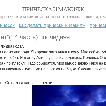
ПРИЧЕСКА И МАКИЯЖ
прическах и макияже лица, новости, отзывы, новинки, сек
ичесок
как делать прически и макияж
причес
кат"(14 часть) последняя.
ло два Года".
да целых два года. Я хорошо закончила школу. Мне сейчас у
не и любит. И я его у Алины девочка родилась. Полинка. О
ран пригласил. Надо собиратся. Мой выбор заключился на 
ми лаковыми туфлями на высоком каблуке. Сделав прическу
м. - Сказала я одевая сережки.