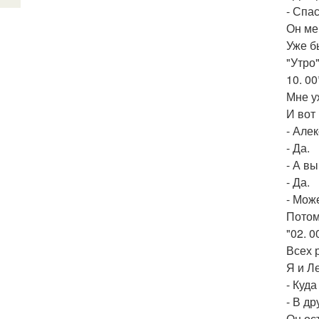
- Спа
Он ме
Уже б
"Утро"
10. 00
Мне у
И вот
- Але
- Да.
- А в
- Да.
- Мож
Потом
"02. 0
Всех 
Я и Л
- Куд
- В др
Он ос