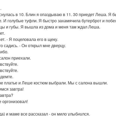
.
снулась в 10. Блин я опаздываю в 11. 30 приедет Леша. Я 
е. И голубые туфли. Я быстро захамячила бутерброт и побе
цы и губы. Я вышла из дома и меня там ждал Леша.
ет.
ет. - Я поцеловала его в щеку.
то садись. - Он открыл мне дверцу.
сибо.
салон приехали.
авствуйте.
авствуйте.
йдемте.
е платье и Леше костюм выбрали. Мы с салона вышли.
имся завтра!
завтра?
е оргонизовал!
 да) и маме все рассказал - он мило улыбнулся.