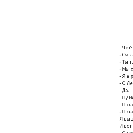
- Что
- Ой к
- Ты 
- Мы с
- Я в 
- С Л
- Да.
- Ну и
- Пока
- Пока
Я выш
И вот
- Спа