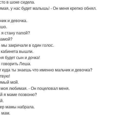
сто в шоке сидела.
имая, у нас будет малышь! - Он меня крепко обнял.
чик и девочка.
ошо.
н я стану папой?
 мамой?
- мы закричали в один голос.
 кабинета вышли.
ня будет сын и дочка!
 говорить Леша.
от куда ты знаешь что именно мальчик и девочка?
ствую!
имый мой.
ы моя любимая. - Он поцеловал меня.
ай я маме позвоню?
й.
ер мамы набрала.
о мам.