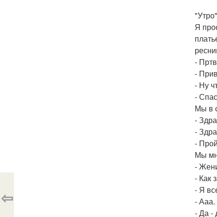
"Утро"
Я про
плать
ресни
- Пртв
- Прив
- Ну ч
- Спа
Мы в 
- Здр
- Здр
- Про
Мы мн
- Жен
- Как 
- Я вс
⇦
- Ааа.
- Да -