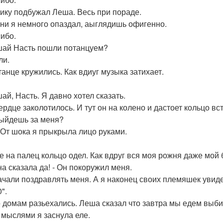
лику подбужал Леша. Весь при пораде.
ени я немного опаздал, аыглядишь офигенно.
сибо.
шай Насть пошли потанцуем?
ли.
танце кружились. Как вдиуг музыка затихает.
ай, Насть. Я давно хотел сказать.
ердце заколотилось. И тут он на колено и дастоет кольцо вст
выйдешь за меня?
 - От шока я прыкрыла лицо руками.
е на палец кольцо одел. Как вдруг вся моя рожня даже мой 
на сказала да! - Он покоружил меня.
ачали поздравлять меня. А я наконец своих племяшек увиде
0".
 домам разьехались. Леша сказал что завтра мы едем выбир
 мыслями я заснула еле.