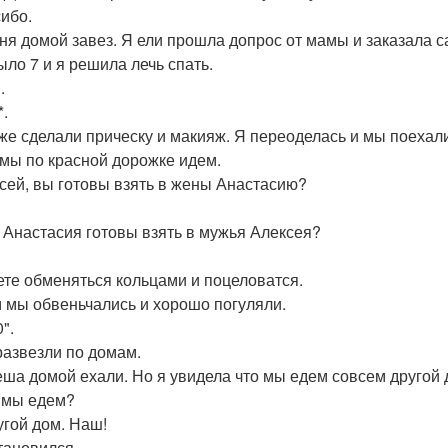
сибо.
ня домой завез. Я ели прошла допрос от мамы и заказала са
ыло 7 и я решила лечь спать.
.
*.
же сделали прическу и макияж. Я переоделась и мы поехал
 мы по красной дорожке идем.
ксей, вы готовы взять в жены Анастасию?
ы Анастасия готовы взять в мужья Алексея?
ете обменяться кольцами и поцеловатся.
 мы обвеньчались и хорошо погуляли.
0".
развезли по домам.
еша домой ехали. Но я увидела что мы едем совсем другой 
а мы едем?
угой дом. Наш!
тановился.