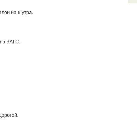
лон на 6 утра.
и в ЗАГС.
дорогой.