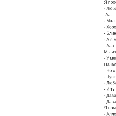
Я про
- Люб
-Аа.
- Маль
- Хор
- Бли
- А я
- Ааа 
Мы из
- У ме
Начал
- Но 
- Чув
- Люб
- И т
- Дав
- Дава
Я ном
- Алл