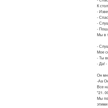
К сто
- Изв
- Спа
- Слу
- Пош
Мы в 
- Слуш
Мое с
- Ты 
- Да!
Он мн
-Аа О
Все н
"21. 0
Мы по
этими