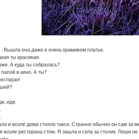
? - Вышла она даже в очень крамивом платье.
акая ты красивая.
тоже. А куда ты собралась?
 папой в кино. А ты?
ресторан!
ешей?
ди, иди.
.
.
ла и возле дома стояло такси. Странно обычно он сам за м
 я возле ресторана стою. Я зашла и села за столик. Леши н
сибо.