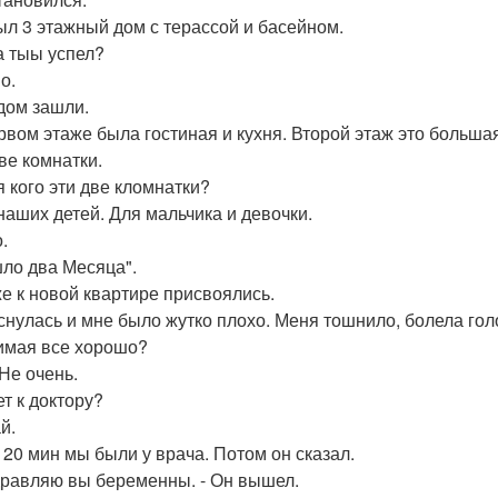
ыл 3 этажный дом с терассой и басейном.
да тыы успел?
о.
дом зашли.
рвом этаже была гостиная и кухня. Второй этаж это большая
ве комнатки.
я кого эти две кломнатки?
 наших детей. Для мальчика и девочки.
.
ло два Месяца".
е к новой квартире присвоялись.
снулась и мне было жутко плохо. Меня тошнило, болела голо
имая все хорошо?
 Не очень.
ет к доктору?
й.
 20 мин мы были у врача. Потом он сказал.
дравляю вы беременны. - Он вышел.