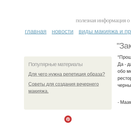
полезная информация о 
главная
новости
виды макияжа и пр
"За
"Прош
Да - 
Популярные материалы
обо м
Для чего нужна репетиция образа?
ресто
Советы для создания вечернего
черны
макияжа.
- Маа