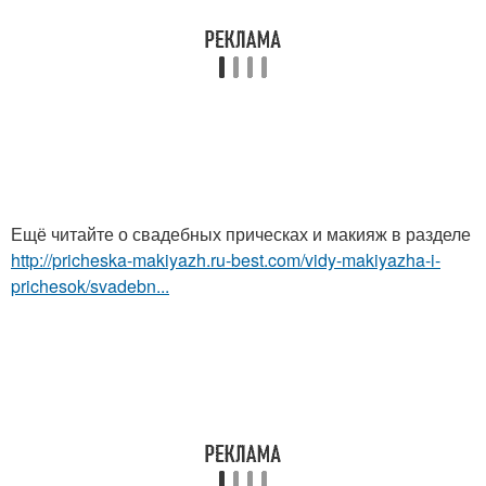
Ещё читайте о свадебных прическах и макияж в разделе
http://pricheska-makiyazh.ru-best.com/vidy-makiyazha-i-
prichesok/svadebn...