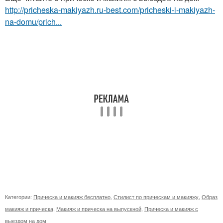
http://pricheska-makiyazh.ru-best.com/pricheski-i-makiyazh-
na-domu/prich...
Категории:
Прическа и макияж бесплатно
,
Стилист по прическам и макияжу
,
Образ
макияж и прическа
,
Макияж и прическа на выпускной
,
Прическа и макияж с
выездом на дом