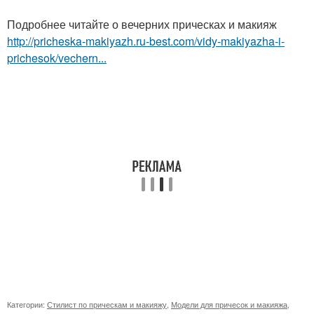
Подробнее читайте о вечерних прическах и макияж
http://pricheska-makiyazh.ru-best.com/vidy-makiyazha-i-
prichesok/vechern...
Категории:
Стилист по прическам и макияжу
,
Модели для причесок и макияжа
,