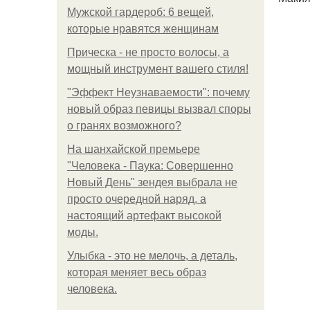
Мужской гардероб: 6 вещей,
которые нравятся женщинам
Прическа - не просто волосы, а
мощный инструмент вашего стиля!
"Эффект Неузнаваемости": почему
новый образ певицы вызвал споры
о гранях возможного?
На шанхайской премьере
"Человека - Паука: Совершенно
Новый День" зендея выбрала не
просто очередной наряд, а
настоящий артефакт высокой
моды.
Улыбка - это не мелочь, а деталь,
которая меняет весь образ
человека.