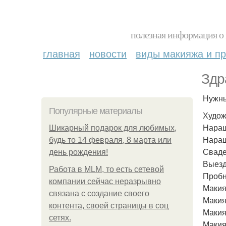
полезная информация о 
главная
новости
виды макияжа и пр
Здр
Нужны
Популярные материалы
Худож
Наращ
Шикарный подарок для любимых,
Наращ
будь то 14 февраля, 8 марта или
Сваде
день рождения!
Выезд
Работа в MLM, то есть сетевой
Пробн
компании сейчас неразрывно
Макия
связана с создание своего
Макия
контента, своей страницы в соц
Макия
сетях.
Макия