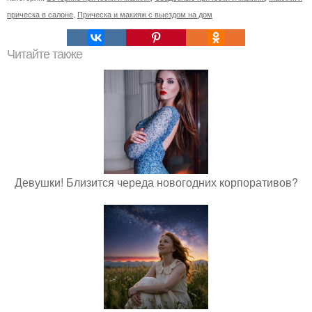
прическа в салоне
,
Прическа и макияж с выездом на дом
Читайте также
Девушки! Близится череда новогодних корпоративов?