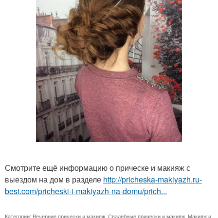
Смотрите ещё информацию о прическе и макияж с
выездом на дом в разделе
http://pricheska-makiyazh.ru-
best.com/pricheski-i-makiyazh-na-domu/prich...
Категории:
Вечерние прически и макияж
,
Свадебные прически и макияж
,
Макияж и