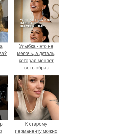
на
Улыбка - это не
за?
мелочь, а деталь,
которая меняет
весь образ
человека.
ур
К старому
о
перманенту можно