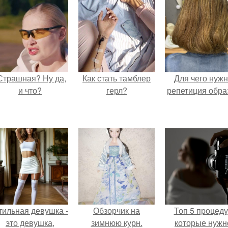
Страшная? Ну да,
Как стать тамблер
Для чего нуж
и что?
герл?
репетиция обра
тильная девушка -
Обзорчик на
Топ 5 процед
это девушка,
зимнюю курн.
которые нужн