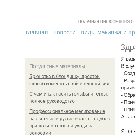
полезная информация о 
главная
новости
виды макияжа и пр
Здр
Я рад
В слу
Популярные материалы
- Соз
Брюнетка в блондинку: простой
- Раз
способ изменить свой внешний вид
приче
С чем и как носить гольфы и гетры:
- Обр
полное руководство
- При
- При
Профессиональное мелирование
А так
на светлые и русые волосы: подбор
правильного тона и ухода за
Я тол
волосами