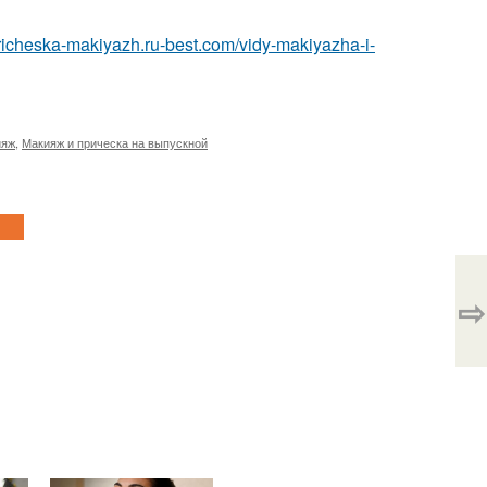
pricheska-makiyazh.ru-best.com/vidy-makiyazha-i-
ияж
,
Макияж и прическа на выпускной
⇨