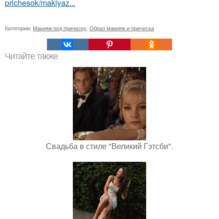
prichesok/makiyaz...
Категории:
Макияж под прическу
,
Образ макияж и прическа
Читайте также
Свадьба в стиле "Великий Гэтсби".