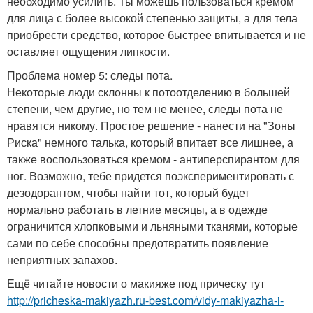
необходимо усилить. Ты можешь пользоваться кремом
для лица с более высокой степенью защиты, а для тела
приобрести средство, которое быстрее впитывается и не
оставляет ощущения липкости.
Проблема номер 5: следы пота.
Некоторые люди склонны к потоотделению в большей
степени, чем другие, но тем не менее, следы пота не
нравятся никому. Простое решение - нанести на "Зоны
Риска" немного талька, который впитает все лишнее, а
также воспользоваться кремом - антиперспирантом для
ног. Возможно, тебе придется поэкспериментировать с
дезодорантом, чтобы найти тот, который будет
нормально работать в летние месяцы, а в одежде
ограничится хлопковыми и льняными тканями, которые
сами по себе способны предотвратить появление
неприятных запахов.
Ещё читайте новости о макияже под прическу тут
http://pricheska-makiyazh.ru-best.com/vidy-makiyazha-i-