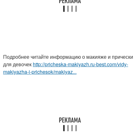
Подробнее читайте информацию о макияже и прически
для девочек
http://pricheska-makiyazh.ru-best.com/vidy-
makiyazha-i-prichesok/makiyaz...