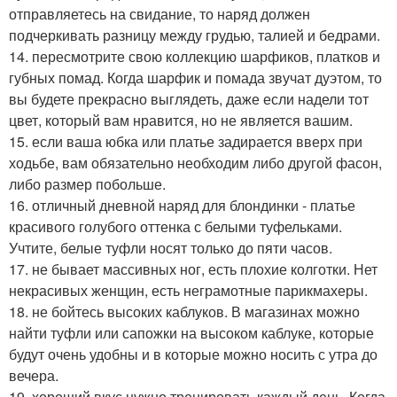
отправляетесь на свидание, то наряд должен
подчеркивать разницу между грудью, талией и бедрами.
14. пересмотрите свою коллекцию шарфиков, платков и
губных помад. Когда шарфик и помада звучат дуэтом, то
вы будете прекрасно выглядеть, даже если надели тот
цвет, который вам нравится, но не является вашим.
15. если ваша юбка или платье задирается вверх при
ходьбе, вам обязательно необходим либо другой фасон,
либо размер побольше.
16. отличный дневной наряд для блондинки - платье
красивого голубого оттенка с белыми туфельками.
Учтите, белые туфли носят только до пяти часов.
17. не бывает массивных ног, есть плохие колготки. Нет
некрасивых женщин, есть неграмотные парикмахеры.
18. не бойтесь высоких каблуков. В магазинах можно
найти туфли или сапожки на высоком каблуке, которые
будут очень удобны и в которые можно носить с утра до
вечера.
19. хороший вкус нужно тренировать каждый день. Когда