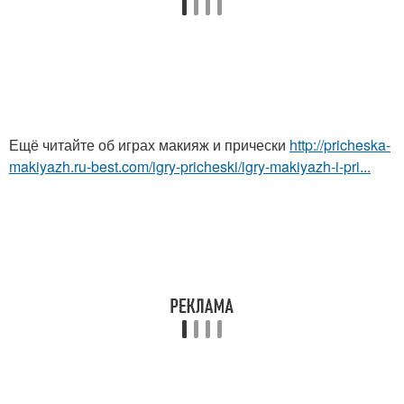
Ещё читайте об играх макияж и прически
http://pricheska-
makiyazh.ru-best.com/igry-pricheski/igry-makiyazh-i-pri...