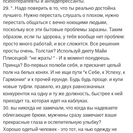
психотерапевты и антидепрессанты.
29. ". Надо поверить в то, что ты реально достойна
лучшего. Нужно перестать слушать о плохом, нужно
перестать общаться с вечно ноющими людьми,
поскольку все эти бытовые проблемы заразны. Таким
образом, если ты здорова, у тебя вообще нет проблем:
просто много работай, и все сложится. Все решения
просты очень. Толстая? Используй диету Майи
Плисецкой: "не жрать! " - И в момент похудеешь.
Принца? Во-первых полюби себя, и прискачет целый
полк на белых конях. И не ищи пути "к Себе, к Успеху, к
Гармонии" и к прочей ерунде. Будь будь проще. и купи
новые туфли. правило, из двух равнозначных
конкуренток на одну и ту же должность, быстрее к ней
приходит та, которая идет на каблуках.
30. вы никогда не замечали, что когда вы надеваете
облегающие брюки, мужчины сразу замечают ваше
прекрасные глаза и ослепительную улыбку?
Хорошо одетый человек - это тот, на чью одежду не