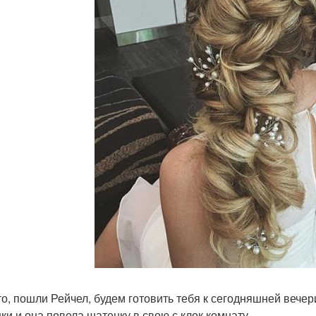
что, пошли Рейчел, будем готовить тебя к сегодняшней вечер
ки и она повела шатенку в свою с клок комнату.