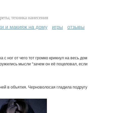
реты, техника нанесения
ки и макияж на дому
игры
отзывы
 с ног от чего тот громко крикнул на весь дом
кружились мысли "зачем он её поцеловал, если
 ней в объятия. Черноволосая гладила подругу