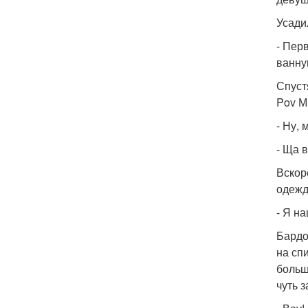
Усади
- Пер
ванну
Спуст
Pov М
- Ну,
- Ща 
Вскор
одежд
- Я н
Бардо
на сп
больш
чуть 