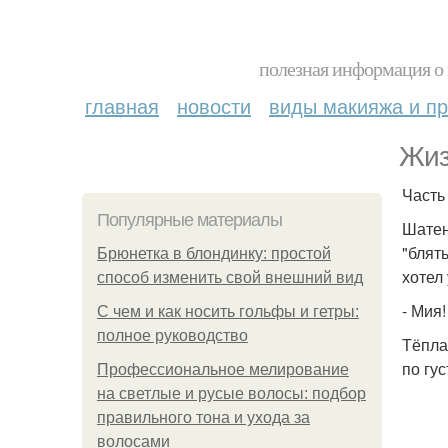
полезная информация о 
главная
новости
виды макияжа и пр
Жиз
Часть 
Популярные материалы
Шатен
"блят
Брюнетка в блондинку: простой
хотел
способ изменить свой внешний вид
- Мия!
С чем и как носить гольфы и гетры:
полное руководство
Тёпла
по гу
Профессиональное мелирование
на светлые и русые волосы: подбор
правильного тона и ухода за
волосами