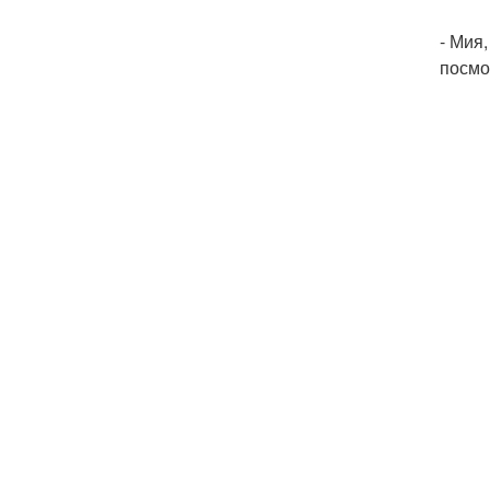
- Мия
посмо