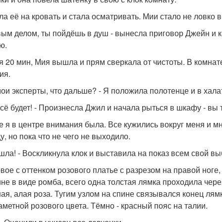
ла её на кровать и стала осматривать. Мии стало не ловко в
вым делом, ты пойдёшь в душ - вынесла приговор Джейн и к
ю.
я 20 мин, Мия вышла и прям сверкала от чистоты. В комнат
ия.
 мои эксперты, что дальше? - Я положила полотенце и в хала
всё будет! - Произнесла Джил и начала рыться в шкафу - вы 
е я в центре внимания была. Все кужились вокруг меня и м
у, но пока что не чего не выходило.
ашла! - Воскликнула клок и выставила на показ всем свой вы
вое с оттенком розового платье с разрезом на правой ноге, 
ине в виде ромба, всего одна толстая лямка проходила чере
ая, алая роза. Тугим узлом на спине связывался конец лямк
заметной розового цвета. Тёмно - красный пояс на талии.