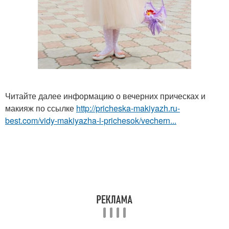
Читайте далее информацию о вечерних прическах и
макияж по ссылке
http://pricheska-makiyazh.ru-
best.com/vidy-makiyazha-i-prichesok/vechern...