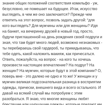
знание общих положений соответствия комильфо - уж,
безусловно, не помешает на будущее. Итак, искусство
выглядеть, в чем же оно заключается? Прежде чем
ответить на этот вопрос, позволь задать другой: "для
кого выглядеть? Для мужчины или для женщины? Идя
на банкет, на вечеринку друзей в новый год, просто,
будучи приглашенной на день рождения своей подруги и
зная, что там будет много людей, возможно незнакомых -
ты перебираешь свой гардероб, ты прикидываешь, что
тебе одеть, какой наложить макияж, как причесаться.
Ответь, пожалуйста, на вопрос - на кого ты хочешь
произвести настоящее впечатление? На подруг? На
женщин? На мужчин, которые будут в этой компании? О,
поверь мне - это далеко не одно и то же! У женщин и у
мужчин великая подсознательная разница в восприятии
одежды, прически, внешнего вида и всего остального. И
давай на всякий случай мы попробуем с этим
разобраться. Я знаю, что многие женщины любят
блестящие или шуршащие одежды, которые придают им