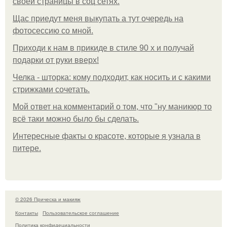
своей страницы в соц сетях.
Щас приедут меня выкупать а тут очередь на
фотосессию со мной.
Приходи к нам в прикиде в стиле 90 х и получай
подарки от руки вверх!
Челка - шторка: кому подходит, как носить и с какими
стрижками сочетать.
Мой ответ на комментарий о том, что "ну маникюр то
всё таки можно было бы сделать.
Интересные факты о красоте, которые я узнала в
питере.
© 2026 Прическа и макияж
Контакты
Пользовательское соглашение
Политика конфидециальности