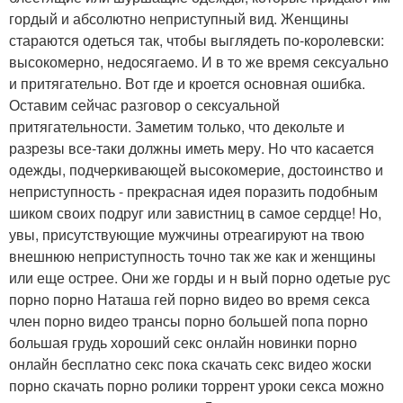
гордый и абсолютно неприступный вид. Женщины
стараются одеться так, чтобы выглядеть по-королевски:
высокомерно, недосягаемо. И в то же время сексуально
и притягательно. Вот где и кроется основная ошибка.
Оставим сейчас разговор о сексуальной
притягательности. Заметим только, что декольте и
разрезы все-таки должны иметь меру. Но что касается
одежды, подчеркивающей высокомерие, достоинство и
неприступность - прекрасная идея поразить подобным
шиком своих подруг или завистниц в самое сердце! Но,
увы, присутствующие мужчины отреагируют на твою
внешнюю неприступность точно так же как и женщины
или еще острее. Они же горды и н вый порно одетые рус
порно порно Наташа гей порно видео во время секса
член порно видео трансы порно большей попа порно
большая грудь хороший секс онлайн новинки порно
онлайн бесплатно секс пока скачать секс видео жоски
порно скачать порно ролики торрент уроки секса можно