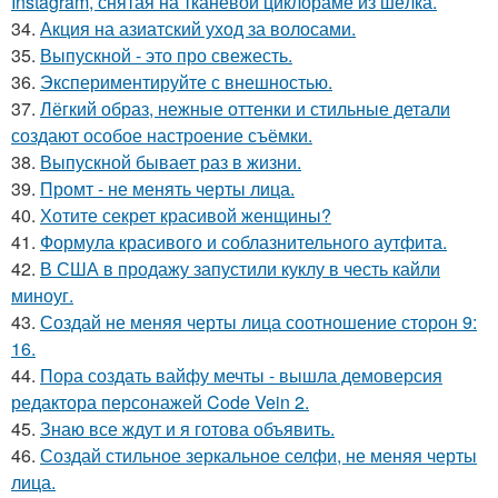
Instagram, снятая на тканевой циклораме из шёлка.
34.
Акция на азиатский уход за волосами.
35.
Выпускной - это про свежесть.
36.
Экспериментируйте с внешностью.
37.
Лёгкий образ, нежные оттенки и стильные детали
создают особое настроение съёмки.
38.
Выпускной бывает раз в жизни.
39.
Промт - не менять черты лица.
40.
Хотите секрет красивой женщины?
41.
Формула красивого и соблазнительного аутфита.
42.
В США в продажу запустили куклу в честь кайли
миноуг.
43.
Создай не меняя черты лица соотношение сторон 9:
16.
44.
Пора создать вайфу мечты - вышла демоверсия
редактора персонажей Code Vein 2.
45.
Знаю все ждут и я готова объявить.
46.
Создай стильное зеркальное селфи, не меняя черты
лица.