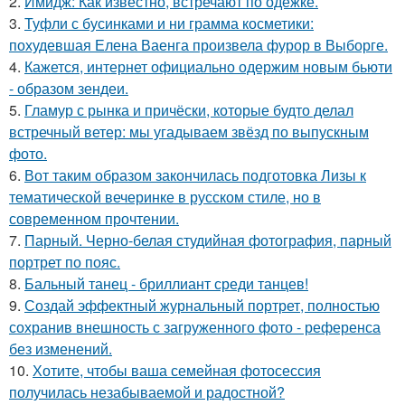
2.
Имидж: Как известно, встречают по одежке.
3.
Туфли с бусинками и ни грамма косметики:
похудевшая Елена Ваенга произвела фурор в Выборге.
4.
Кажется, интернет официально одержим новым бьюти
- образом зендеи.
5.
Гламур с рынка и причёски, которые будто делал
встречный ветер: мы угадываем звёзд по выпускным
фото.
6.
Вот таким образом закончилась подготовка Лизы к
тематической вечеринке в русском стиле, но в
современном прочтении.
7.
Парный. Черно-белая студийная фотография, парный
портрет по пояс.
8.
Бальный танец - бриллиант среди танцев!
9.
Создай эффектный журнальный портрет, полностью
сохранив внешность с загруженного фото - референса
без изменений.
10.
Хотите, чтобы ваша семейная фотосессия
получилась незабываемой и радостной?