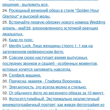
решение - выложить все.
24.
Роскошный вечерний образ в стиле "Golden Hour
Glamour" и высокой моды.
25.
Встречайте первую обложку нового номера Wedding
апрель - май'26, вдохновленного эстетикой ревущих
двадцатых.
26.
Кадр по пояс.
27.
Identity Lock. Лицо женщины строго 1: 1 как на
загруженном референсном фото.
28.
Совсем скоро наступает время выпускных,
последних звонков и свадеб - особенных моментов,
которые хочется запомнить навсегда.
29.
Селфи/в машине.
30.
Прическа, макияж - Глафира Воронова.
31.
Элегантность, это всегда модно и стильно.
32.
От обычного фото до весеннего образа за 10 минут.
33.
Фотосет/студийный. Экстремально реалистичный
кинематографичный портрет, как живая фотография из