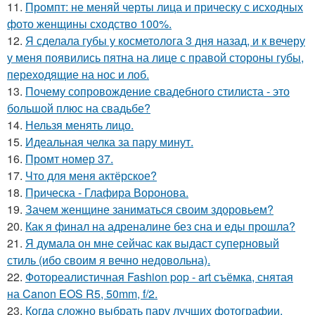
11.
Промпт: не меняй черты лица и прическу с исходных
фото женщины сходство 100%.
12.
Я сделала губы у косметолога 3 дня назад, и к вечеру
у меня появились пятна на лице с правой стороны губы,
переходящие на нос и лоб.
13.
Почему сопровождение свадебного стилиста - это
большой плюс на свадьбе?
14.
Нельзя менять лицо.
15.
Идеальная челка за пару минут.
16.
Промт номер 37.
17.
Что для меня актёрское?
18.
Прическа - Глафира Воронова.
19.
Зачем женщине заниматься своим здоровьем?
20.
Как я финал на адреналине без сна и еды прошла?
21.
Я думала он мне сейчас как выдаст суперновый
стиль (ибо своим я вечно недовольна).
22.
Фотореалистичная Fashion pop - art съёмка, снятая
на Canon EOS R5, 50mm, f/2.
23.
Когда сложно выбрать пару лучших фотографии,