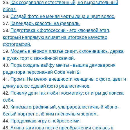
35.
Как создавался естественный, но выразительный
образ:
36.
Создай фото не меняя черты лица и цвет волос.
37.
Календарь красоты на февраль.
38.
Подготовка к фотосессии - это ключевой этап,
который напрямую влияет на итоговое качество
фотографий.
39.
Модель в чёрном платье сидит, склонившись, держа
в руках торт с зажжённой свечой.
40.
Пора создать вайфу мечты - вышла демоверсия
редактора персонажей Code Vein 2.
41.
Промт. Не меняя внешности женщины с фото, цвет и
длину волос сделай фото реалистичное.
42.
Почему дети так любят косметику: от игры до поиска
себя.
43.
Кинематографичный, ультрареалистичный чёрно-
белый портрет с лёгким плёночным зерном.
44.
Продолжаю игру с нейросетями.
45.
Алина загитова после преображения снялась в