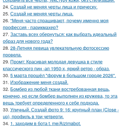
24.
Создай не меняя черты лица и прическу.
25.
Создай не меняя черты лица.
26.
"Меня часто спрашивают, почему именно моя
профессия - парикмахер?
27.
Заставь всех обернуться: как выбрать идеальный
образ для нового года?
28.
28-Летняя певица увлекательную фотосессию
провела.
29.
Промт: Красивая молодая девушка в стиле
классического пин -ап 1950-х, яркий ретро - образ.
30.
5 марта прошёл "форум в большом городе 2026".
31.
Изображение меня создай.
32.
Бомбер из любой ткани востребованная вещь,
конечно, но если бомбер выполнен из кружева, то эта
вещь требует определенного к себе подхода.
33.
Уличный. Создай фото 9: 16: крупный план (Close -
up), профиль в три четверти.
34.
1. заходим в бота t. me/Aizimabot.