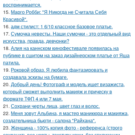
воспринимается.
15.
Марго Робби: "Я Никогда не Считала Себя
Красивой".
16.
адм стилист: 1 6/10 классное базовое платье.
17.
Сумочка невесты. Наши сумочки - это отдельный вид
искусства, правда, девчонки?
18.
Алия на каннском кинофестивале появилась на
публике в сшитом на заказ дизайнерском платье от Яша
патила.
19.
Роковой образ. Я любила фантазировать и
создавала эскизы на бумаге.
20.
Добрый день! Фотограф и модель ищет визажиста,
который сможет выполнить макияж и прическу в
формате ТФП 4 или 7 мая.
21.
Сохрани черты лица, цвет глаз и волос.
22.
Меня зовут Альбина, я мастер маникюра и макияжа,
создательница бьюти - салона "Райхана".
23.
Женщина - 100% копия фото - референса (строго
сохранить все черты, текстуру кожи, без стилизации.