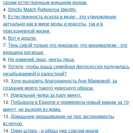
своим естественным внешним видом.
4.
Strictly Match Reference Identity.
5.
Естественность всегда в моде - это утверждение
актуально как в мире моды и красоты, так и в
повседневной жизни.
6.
Вот и дошли.
7.
Тянь сивэй только что доказала, что минимализм - это
вершина роскоши.
8.
Не изменяй лицо, черты лица.
9.
Хотите, чтобы ваша семейная фотосессия получилась
незабываемой и радостной?
10.
Хочу выразить благодарность Ане Марковой, за
создание моего такого чудесного образа.
11.
Идеальная челка за пару минут.
12.
Побывала в Европе и примерила новый имидж за 10
минут, не выходя из дома.
13.
Домашнее окрашивание не про эксперименты
вслепую.
14.
Один штрих - и образ уже совсем иначе