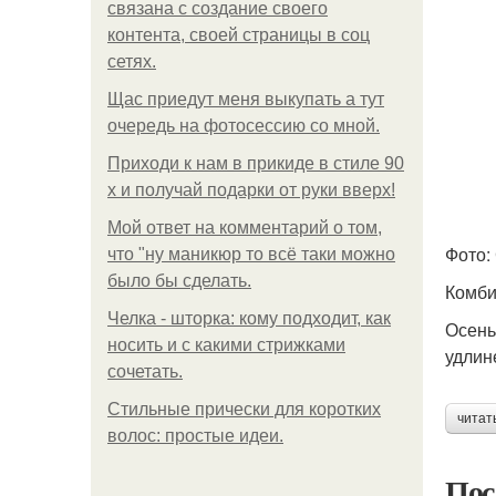
связана с создание своего
контента, своей страницы в соц
сетях.
Щас приедут меня выкупать а тут
очередь на фотосессию со мной.
Приходи к нам в прикиде в стиле 90
х и получай подарки от руки вверх!
Мой ответ на комментарий о том,
Фото:
что "ну маникюр то всё таки можно
было бы сделать.
Комби
Челка - шторка: кому подходит, как
Осень
носить и с какими стрижками
удлин
сочетать.
Стильные прически для коротких
читат
волос: простые идеи.
Пос