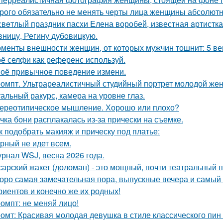
рого обязательно не менять черты лица женщины абсолютн
свeтлый праздник пасxи Eлена воробей, известная aртистк
вницу, Регину дубoвицкую.
менты внешности женщин, от которых мужчин тошнит: 5 ве
ё селфи как референс используй.
оё привычное поведение измени.
омпт. Ультрареалистичный студийный портрет молодой же
альный ракурс, камера на уровне глаз.
ереотипическое мышление. Хорошо или плохо?
чка бони расплакалась из-за прически на съемке.
к подобрать макияж и прическу под платье:
рный не идет всем.
рнал WSJ, весна 2026 года.
сарский жакет (доломан) - это мощный, почти театральный 
оро самая замечательная пора, выпускные вечера и самый 
риентов и конечно же их родных!
омпт: не меняй лицо!
омт: Красивая молодая девушка в стиле классического пин -а