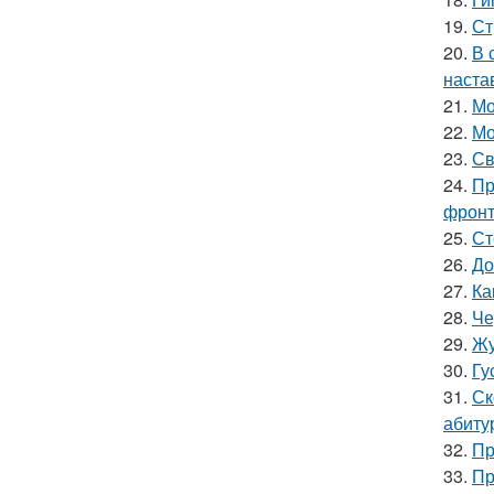
19.
Ст
20.
В 
наста
21.
Мо
22.
Мо
23.
Св
24.
Пр
фронт
25.
Ст
26.
До
27.
Ка
28.
Че
29.
Жу
30.
Гу
31.
Ск
абиту
32.
Пр
33.
Пр