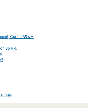
шкой, Canon 85 мм.
on 85 мм.
е.
у?
 танце.