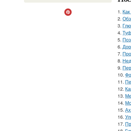
1.
Как
2.
Обз
3.
Глю
4.
Туф
5.
Поз
6.
Дор
7.
Про
8.
Нед
9.
Пер
10.
Фо
11.
Пе
12.
Ка
13.
Ме
14.
Мо
15.
Ах
16.
Ул
17.
Пр
18.
Ги