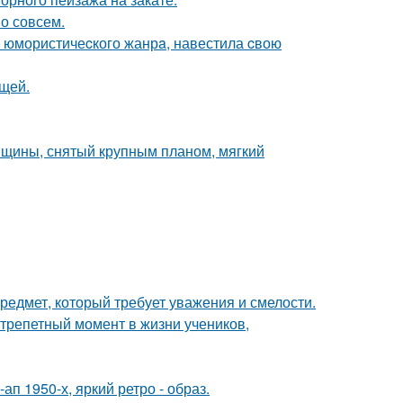
о совсем.
а юмористичеcкого жанрa, навестила cвою
щей.
нщины, снятый крупным планом, мягкий
предмет, который требует уважения и смелости.
трепетный момент в жизни учеников,
п 1950-х, яркий ретро - образ.