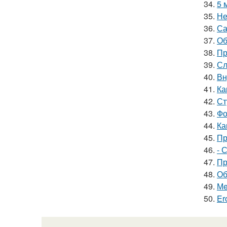
34.
5 
35.
Не
36.
Са
37.
Об
38.
Пр
39.
Сл
40.
Вн
41.
Ка
42.
Ст
43.
Фо
44.
Ка
45.
Пр
46.
- 
47.
Пр
48.
Об
49.
Мe
50.
Er