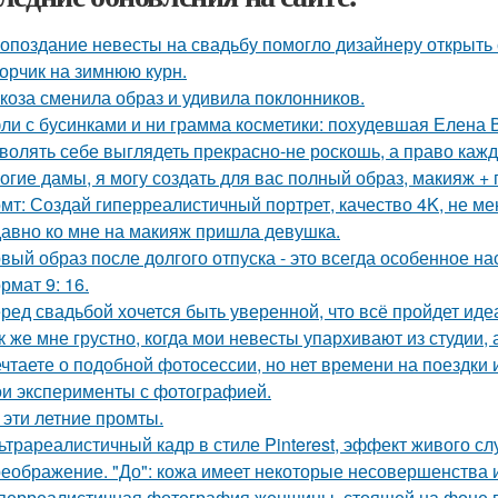
 опоздание невесты на свадьбу помогло дизайнеру открыть 
орчик на зимнюю курн.
коза сменила образ и удивила поклонников.
ли с бусинками и ни грамма косметики: похудевшая Елена 
волять себе выглядеть прекрасно-не роскошь, а право каж
огие дамы, я могу создать для вас полный образ, макияж + 
мт: Создай гиперреалистичный портрет, качество 4K, не ме
авно ко мне на макияж пришла девушка.
вый образ после долгого отпуска - это всегда особенное на
рмат 9: 16.
ред свадьбой хочется быть уверенной, что всё пройдет иде
к же мне грустно, когда мои невесты упархивают из студии, 
чтаете о подобной фотосессии, но нет времени на поездки
и эксперименты с фотографией.
 эти летние промты.
ьтрареалистичный кадр в стиле Pinterest, эффект живого слу
еображение. "До": кожа имеет некоторые несовершенства 
перреалистичная фотография женщины, стоящей на фоне го