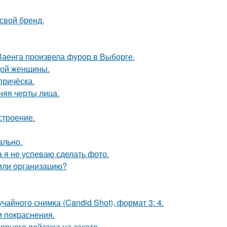
свой бренд.
Ваенга произвела фурор в Выборге.
дой женщины.
причёска.
няя черты лица.
строение.
ально.
а я не успеваю сделать фото.
 или организацию?
чайного снимка (Candid Shot), формат 3: 4.
и покраснения.
рного пейзажа на закате.