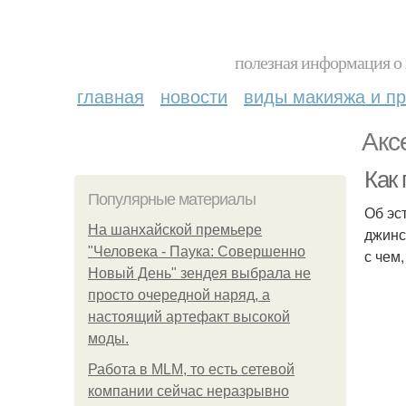
полезная информация о 
главная
новости
виды макияжа и пр
Акс
Как 
Популярные материалы
Об эс
На шанхайской премьере
джинс
"Человека - Паука: Совершенно
с чем
Новый День" зендея выбрала не
просто очередной наряд, а
настоящий артефакт высокой
моды.
Работа в MLM, то есть сетевой
компании сейчас неразрывно