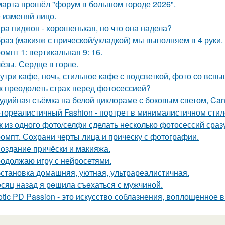
марта прошёл "форум в большом городе 2026".
 изменяй лицо.
ра пиджон - хорошенькая, но что она надела?
раз (макияж с прической/укладкой) мы выполняем в 4 руки.
омпт 1: вертикальная 9: 16.
ёзы. Сердце в горле.
утри кафе, ночь, стильное кафе с подсветкой, фото со вспы
к преодолеть страх перед фотосессией?
удийная съёмка на белой циклораме с боковым светом, Can
тореалистичный Fashion - портрет в минималистичном стил
к из одного фото/селфи сделать несколько фотосессий сраз
омпт. Сохрани черты лица и прическу с фотографии.
Создание причёски и макияжа.
одолжаю игру с нейросетями.
становка домашняя, уютная, ультрареалистичная.
сяц назад я рeшила съeхаться с мужчиной.
otic PD Passion - это искусство соблазнения, воплощенное в