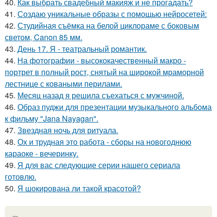
40.
Как выбрать свадебный макияж и не прогадать?
41.
Создаю уникальные образы с помощью нейросетей:
42.
Студийная съёмка на белой циклораме с боковым
светом, Canon 85 мм.
43.
День 17. Я - театральный романтик.
44.
На фотографии - высококачественный макро -
портрет в полный рост, снятый на широкой мраморной
лестнице с коваными перилами.
45.
Месяц назад я решила съехаться с мужчиной.
46.
Образ пуджи для презентации музыкального альбома
к фильму "Jana Nayagan".
47.
Звездная ночь для ритуала.
48.
Ох и трудная это работа - сборы на новогоднюю
караоке - вечеринку.
49.
Я для вас следующие серии нашего сериала
готовлю.
50.
Я шокирована ли такой красотой?