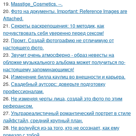
19.
Masstige_Cosmetics. --.
20.
Фото на документы. Important: Reference Images are
Attached.
21.
Секреты раскрепощения: 10 методик, как
почувствовать себя уверенно перед сексом!
22.
Промт. Создай фотографию не отличимую от
настоящего фото.
23.
Звучит очень атмосферно - образ невесты на
обложке музыкального альбома может получиться по-
настоящему запоминающимся!
24.
Изменение билла каулиц во внешности и карьера.
25.
Свадебный аутсорс: доверьте подготовку
профессионалам.
26.
Не изменяя черты лица, создай это фото по этим
реферансом.
27.
Ультрареалистичный романтический портрет в стиле
лайфстайл, средний крупный план.
28.
Не волнуйся из-за того, кто не осознает, как ему
повезло с тобой.