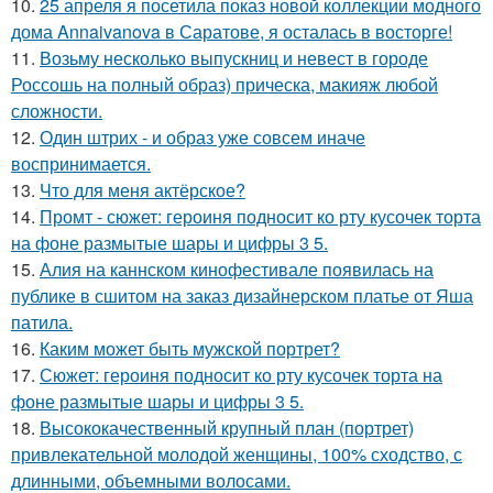
10.
25 апреля я посетила показ новой коллекции модного
дома Annaivanova в Саратове, я осталась в восторге!
11.
Возьму несколько выпускниц и невест в городе
Россошь на полный образ) прическа, макияж любой
сложности.
12.
Один штрих - и образ уже совсем иначе
воспринимается.
13.
Что для меня актёрское?
14.
Промт - сюжет: героиня подносит ко рту кусочек торта
на фоне размытые шары и цифры 3 5.
15.
Алия на каннском кинофестивале появилась на
публике в сшитом на заказ дизайнерском платье от Яша
патила.
16.
Каким может быть мужской портрет?
17.
Сюжет: героиня подносит ко рту кусочек торта на
фоне размытые шары и цифры 3 5.
18.
Высококачественный крупный план (портрет)
привлекательной молодой женщины, 100% сходство, с
длинными, объемными волосами.