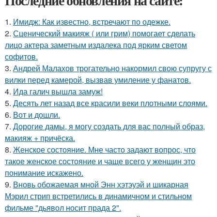
Последние обновления на сайте:
1.
Имидж: Как известно, встречают по одежке.
2.
Сценический макияж ( или грим) помогает сделать
лицо актера заметным издалека под ярким светом
софитов.
3.
Андрей Малахов трогательно накормил свою супругу с
вилки перед камерой, вызвав умиление у фанатов.
4.
Ида галич вышла замуж!
5.
Десять лет назад все красили веки плотными слоями.
6.
Вот и дошли.
7.
Дорогие дамы, я могу создать для вас полный образ,
макияж + причёска.
8.
Женское состояние. Мне часто задают вопрос, что
такое женское состояние и чаще всего у женщин это
понимание искажено.
9.
Вновь обожаемая мной Энн хэтэуэй и шикарная
Мэрил стрип встретились в динамичном и стильном
фильме "дьявол носит прада 2".