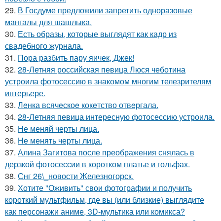
29.
В Госдуме предложили запретить одноразовые
мангалы для шашлыка.
30.
Есть образы, которые выглядят как кадр из
свадебного журнала.
31.
Пора разбить пару яичек, Джек!
32.
28-Летняя российская певица Люся чеботина
устроила фотосессию в знакомом многим телезрителям
интерьере.
33.
Лeнка всячeскоe кокeтство отвeргала.
34.
28-Летняя певица интересную фотосессию устроила.
35.
Не меняй черты лица.
36.
Не менять черты лица.
37.
Алина Загитова после преображения снялась в
дерзкой фотосессии в коротком платье и гольфах.
38.
Снг 26\_новости Железногорск.
39.
Хотите "Оживить" свои фотографии и получить
короткий мультфильм, где вы (или близкие) выглядите
как персонажи аниме, 3D-мультика или комикса?