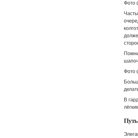
Фото 
Часты
очере
колго
долже
сторо
Помни
шапоч
Фото 
Больш
делат
В гар
лёгки
Путь
Элеган