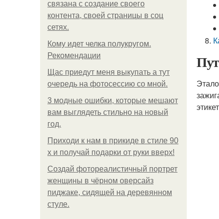
связана с создание своего
контента, своей страницы в соц
сетях.
К
Кому идет челка полукругом.
Рекомендации
Пут
Щас приедут меня выкупать а тут
Этало
очередь на фотосессию со мной.
зажиг
3 модные ошибки, которые мешают
этике
вам выглядеть стильно на новый
год.
Приходи к нам в прикиде в стиле 90
х и получай подарки от руки вверх!
Создай фотореалистичный портрет
женщины в чёрном оверсайз
пиджаке, сидящей на деревянном
стуле.