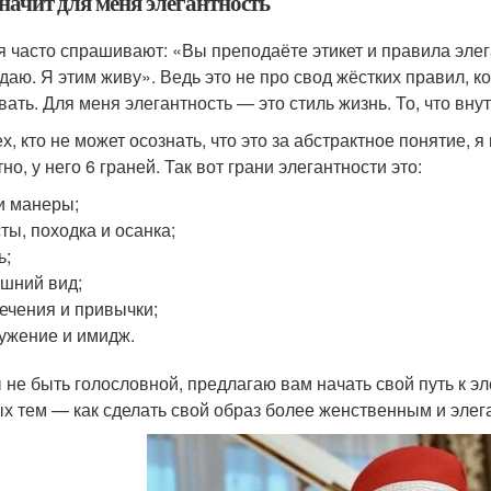
начит для меня элегантность
я часто спрашивают: «Вы преподаёте этикет и правила элег
даю. Я этим живу». Ведь это не про свод жёстких правил, к
ать. Для меня элегантность — это стиль жизнь. То, что внутр
ех, кто не может осознать, что это за абстрактное понятие, 
но, у него 6 граней. Так вот грани элегантности это:⠀
и манеры;
ты, походка и осанка;
ь;
шний вид;
ечения и привычки;
ужение и имидж.
 не быть голословной, предлагаю вам начать свой путь к эл
х тем — как сделать свой образ более женственным и эле