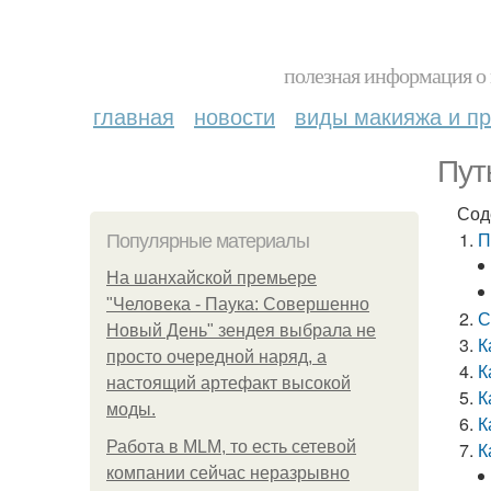
полезная информация о 
главная
новости
виды макияжа и пр
Пут
Сод
П
Популярные материалы
На шанхайской премьере
"Человека - Паука: Совершенно
С
Новый День" зендея выбрала не
К
просто очередной наряд, а
К
настоящий артефакт высокой
К
моды.
К
Работа в MLM, то есть сетевой
К
компании сейчас неразрывно