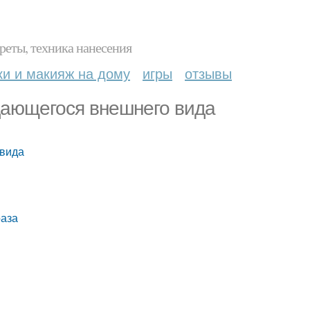
реты, техника нанесения
ки и макияж на дому
игры
отзывы
ыдающегося внешнего вида
 вида
раза