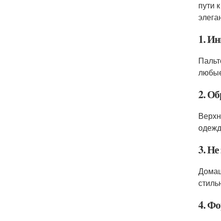
пути 
элега
1. Ин
Пальт
любые
2. О
Верхн
одежд
3. Н
Домаш
стиль
4. Ф