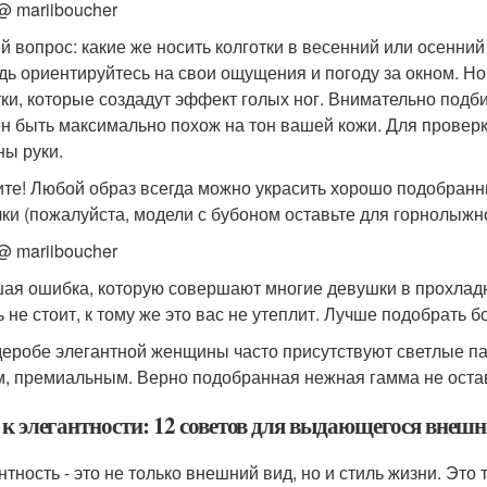
@ mariiboucher
й вопрос: какие же носить колготки в весенний или осенний
дь ориентируйтесь на свои ощущения и погоду за окном. Но!
тки, которые создадут эффект голых ног. Внимательно подби
н быть максимально похож на тон вашей кожи. Для провер
ны руки.
те! Любой образ всегда можно украсить хорошо подобранн
ки (пожалуйста, модели с бубоном оставьте для горнолыжно
@ mariiboucher
ая ошибка, которую совершают многие девушки в прохладну
ь не стоит, к тому же это вас не утеплит. Лучше подобрать
деробе элегантной женщины часто присутствуют светлые па
м, премиальным. Верно подобранная нежная гамма не остав
 к элегантности: 12 советов для выдающегося внешн
тность - это не только внешний вид, но и стиль жизни. Это 