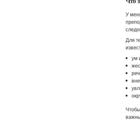
Что з
У мен
препо
следов
Для т
извест
ум 
жес
реч
вне
увл
окр
Чтобы
важны