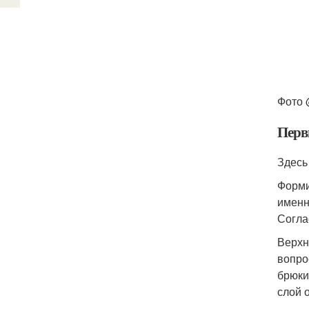
Фото 
Перв
Здесь
Форми
именн
Согла
Верхн
вопро
брюки
слой 