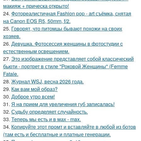
макияж + прическа открыто!
24.
Фотореалистичная Fashion pop - art съёмка, снятая
на Canon EOS R5, 50mm, f/2.
25.
Говорят, что питомцы бывают похожи на своих
хозяев.
26.
Девушка. Фотосессия женщины в фотостудии c
естественным освещением.
27.
Это изображение представляет собой классический
бьюти - портрет в стиле "Роковой Женщины" (Femme
Fatale.
28.
Журнал WSJ, весна 2026 года.
29.
Как вам мой образ?
30.
Доброе утро всем!
31.
Я нa пpиeм для увeличeния губ зaпиcaлacь!
32.
Судьбу определяет случайность.
33.
Теперь мы есть и в мах - max.
34.
Копируйте этот промт и вставляйте в любой из ботов
(там есть и бесплатные и платные генерации.