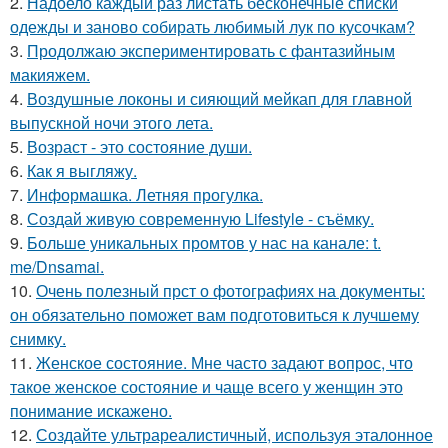
2.
Надоело каждый раз листать бесконечные списки
одежды и заново собирать любимый лук по кусочкам?
3.
Продолжаю экспериментировать с фантазийным
макияжем.
4.
Воздушные локоны и сияющий мейкап для главной
выпускной ночи этого лета.
5.
Возраст - это состояние души.
6.
Как я выгляжу.
7.
Информашка. Летняя прогулка.
8.
Создай живую современную Lifestyle - съёмку.
9.
Больше уникальных промтов у нас на канале: t.
me/Dnsamai.
10.
Очень полезный прст о фотографиях на документы:
он обязательно поможет вам подготовиться к лучшему
снимку.
11.
Женское состояние. Мне часто задают вопрос, что
такое женское состояние и чаще всего у женщин это
понимание искажено.
12.
Создайте ультрареалистичный, используя эталонное