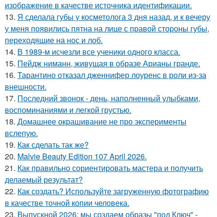
изображение в качестве источника идентификации.
13.
Я сделала губы у косметолога 3 дня назад, и к вечеру
у меня появились пятна на лице с правой стороны губы,
переходящие на нос и лоб.
14.
В 1989-м исчезли все ученики одного класса.
15.
Пейдж ниманн, живущая в образе Арианы гранде.
16.
Тарантино отказал дженнифер лоуренс в роли из-за
внешности.
17.
Последний звонок - день, наполненный улыбками,
воспоминаниями и легкой грустью.
18.
Домашнее окрашивание не про эксперименты
вслепую.
19.
Как сделать так же?
20.
Malvie Beauty Edition 107 April 2026.
21.
Как правильно сориентировать мастера и получить
делаемый результат?
22.
Как создать? Используйте загруженную фотографию
в качестве точной копии человека.
23.
Выпускной 2026: мы создаем образы "под Ключ" -