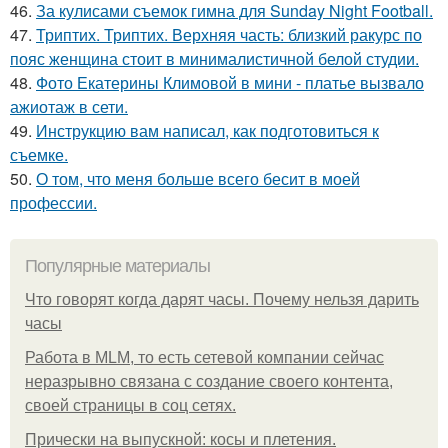
46.
За кулисами съемок гимна для Sunday Night Football.
47.
Триптих. Триптих. Верхняя часть: близкий ракурс по
пояс женщина стоит в минималистичной белой студии.
48.
Фото Екатерины Климовой в мини - платье вызвало
ажиотаж в сети.
49.
Инструкцию вам написал, как подготовиться к
съемке.
50.
О том, что меня больше всего бесит в моей
профессии.
Популярные материалы
Что говорят когда дарят часы. Почему нельзя дарить
часы
Работа в MLM, то есть сетевой компании сейчас
неразрывно связана с создание своего контента,
своей страницы в соц сетях.
Прически на выпускной: косы и плетения.