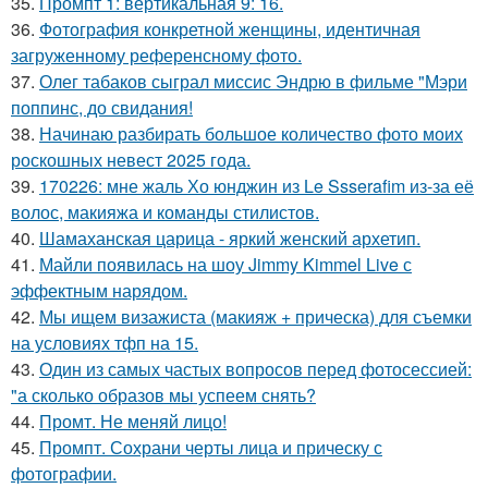
35.
Промпт 1: вертикальная 9: 16.
36.
Фотография конкретной женщины, идентичная
загруженному референсному фото.
37.
Олег табаков сыграл миссис Эндрю в фильме "Мэри
поппинс, до свидания!
38.
Начинаю разбирать большое количество фото моих
роскошных невест 2025 года.
39.
170226: мне жаль Хо юнджин из Le Ssserafim из-за её
волос, макияжа и команды стилистов.
40.
Шамаханская царица - яркий женский архетип.
41.
Майли появилась на шоу Jimmy Kimmel Live с
эффектным нарядом.
42.
Мы ищем визажиста (макияж + прическа) для съемки
на условиях тфп на 15.
43.
Один из самых частых вопросов перед фотосессией:
"а сколько образов мы успеем снять?
44.
Промт. Не меняй лицо!
45.
Промпт. Сохрани черты лица и прическу с
фотографии.