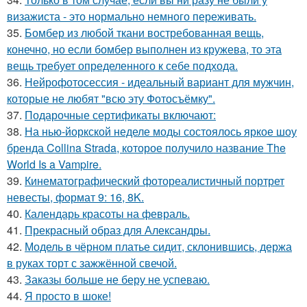
визажиста - это нормально немного переживать.
35.
Бомбер из любой ткани востребованная вещь,
конечно, но если бомбер выполнен из кружева, то эта
вещь требует определенного к себе подхода.
36.
Нейрофотосессия - идеальный вариант для мужчин,
которые не любят "всю эту Фотосъёмку".
37.
Подарочные сертификаты включают:
38.
На нью-йоркской неделе моды состоялось яркое шоу
бренда Collina Strada, которое получило название The
World Is a Vampire.
39.
Кинематографический фотореалистичный портрет
невесты, формат 9: 16, 8K.
40.
Календарь красоты на февраль.
41.
Прекрасный образ для Александры.
42.
Модель в чёрном платье сидит, склонившись, держа
в руках торт с зажжённой свечой.
43.
Заказы больше не беру не успеваю.
44.
Я просто в шоке!