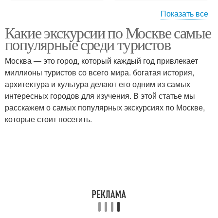
Показать все
Экскурсия по
Какие экскурсии по Москве самые
современной
Культурные экскурсии
популярные среди туристов
архитектуре
Москва — это город, который каждый год привлекает
миллионы туристов со всего мира. богатая история,
архитектура и культура делают его одним из самых
Экскурсия по музеям
Экскурсия по театрам
интересных городов для изучения. В этой статье мы
расскажем о самых популярных экскурсиях по Москве,
которые стоит посетить.
Природные экскурсии
Экскурсия по парку