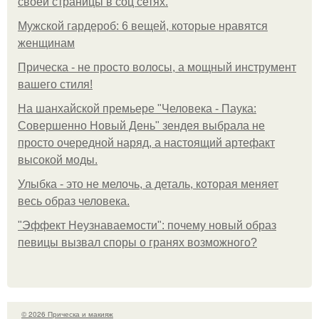
своей страницы в соц сетях.
Мужской гардероб: 6 вещей, которые нравятся
женщинам
Прическа - не просто волосы, а мощный инструмент
вашего стиля!
На шанхайской премьере "Человека - Паука:
Совершенно Новый День" зендея выбрала не
просто очередной наряд, а настоящий артефакт
высокой моды.
Улыбка - это не мелочь, а деталь, которая меняет
весь образ человека.
"Эффект Неузнаваемости": почему новый образ
певицы вызвал споры о гранях возможного?
© 2026 Прическа и макияж