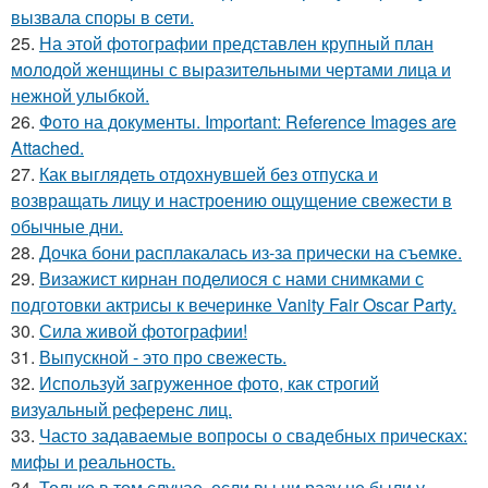
вызвала споpы в cети.
25.
На этой фотографии представлен крупный план
молодой женщины с выразительными чертами лица и
нежной улыбкой.
26.
Фото на документы. Important: Reference Images are
Attached.
27.
Как выглядеть отдохнувшей без отпуска и
возвращать лицу и настроению ощущение свежести в
обычные дни.
28.
Дочка бони расплакалась из-за прически на съемке.
29.
Визажист кирнан поделиося с нами снимками с
подготовки актрисы к вечеринке Vanity Fair Oscar Party.
30.
Сила живой фотографии!
31.
Выпускной - это про свежесть.
32.
Используй загруженное фото, как строгий
визуальный референс лиц.
33.
Часто задаваемые вопросы о свадебных прическах:
мифы и реальность.
34.
Только в том случае, если вы ни разу не были у