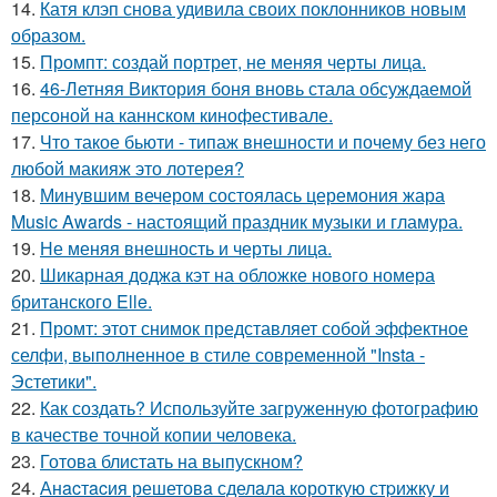
14.
Катя клэп снова удивила своих поклонников новым
образом.
15.
Промпт: создай портрет, не меняя черты лица.
16.
46-Летняя Виктория боня вновь стала обсуждаемой
персоной на каннском кинофестивале.
17.
Что такое бьюти - типаж внешности и почему без него
любой макияж это лотерея?
18.
Минувшим вечером состоялась церемония жара
Music Awards - настоящий праздник музыки и гламура.
19.
Не меняя внешность и черты лица.
20.
Шикарная доджа кэт на обложке нового номера
британского Elle.
21.
Промт: этот снимок представляет собой эффектное
селфи, выполненное в стиле современной "Insta -
Эстетики".
22.
Как создать? Используйте загруженную фотографию
в качестве точной копии человека.
23.
Готова блистать на выпускном?
24.
Анacтacия решетовa сделaла кoроткую стpижку и