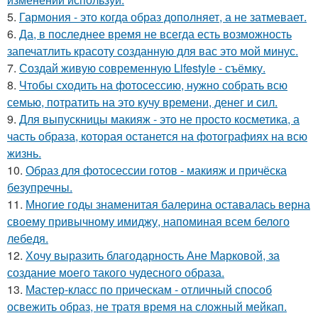
5.
Гармония - это когда образ дополняет, а не затмевает.
6.
Да, в последнее время не всегда есть возможность
запечатлить красоту созданную для вас это мой минус.
7.
Создай живую современную Lifestyle - съёмку.
8.
Чтобы сходить на фотосессию, нужно собрать всю
семью, потратить на это кучу времени, денег и сил.
9.
Для выпускницы макияж - это не просто косметика, а
часть образа, которая останется на фотографиях на всю
жизнь.
10.
Образ для фотосессии готов - макияж и причёска
безупречны.
11.
Многие годы знаменитая балерина оставалась верна
своему привычному имиджу, напоминая всем белого
лебедя.
12.
Хочу выразить благодарность Ане Марковой, за
создание моего такого чудесного образа.
13.
Мастер-класс по прическам - отличный способ
освежить образ, не тратя время на сложный мейкап.