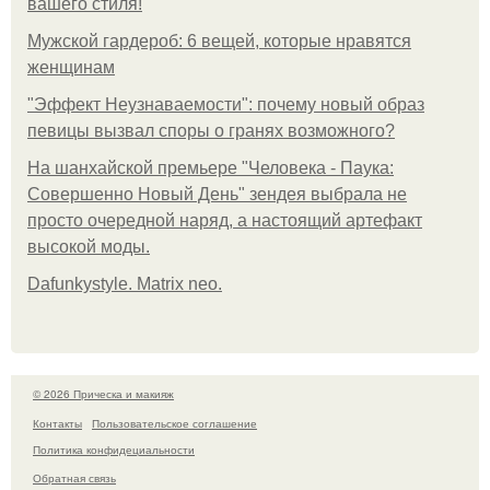
вашего стиля!
Мужской гардероб: 6 вещей, которые нравятся
женщинам
"Эффект Неузнаваемости": почему новый образ
певицы вызвал споры о гранях возможного?
На шанхайской премьере "Человека - Паука:
Совершенно Новый День" зендея выбрала не
просто очередной наряд, а настоящий артефакт
высокой моды.
Dafunkystyle. Matrix neo.
© 2026 Прическа и макияж
Контакты
Пользовательское соглашение
Политика конфидециальности
Обратная связь