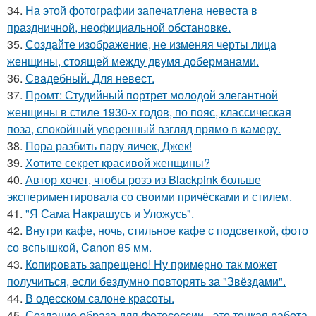
34.
На этой фотографии запечатлена невеста в
праздничной, неофициальной обстановке.
35.
Создайте изображение, не изменяя черты лица
женщины, стоящей между двумя доберманами.
36.
Свадебный. Для невест.
37.
Промт: Студийный портрет молодой элегантной
женщины в стиле 1930-х годов, по пояс, классическая
поза, спокойный уверенный взгляд прямо в камеру.
38.
Пора разбить пару яичек, Джек!
39.
Хотите секрет красивой женщины?
40.
Автор хочет, чтобы розэ из Blackpink больше
экспериментировала со своими причёсками и стилем.
41.
"Я Сама Накрашусь и Уложусь".
42.
Внутри кафе, ночь, стильное кафе с подсветкой, фото
со вспышкой, Canon 85 мм.
43.
Копировать запрещено! Ну примерно так может
получиться, если бездумно повторять за "Звёздами".
44.
В одесском салоне красоты.
45.
Создание образа для фотосессии - это тонкая работа