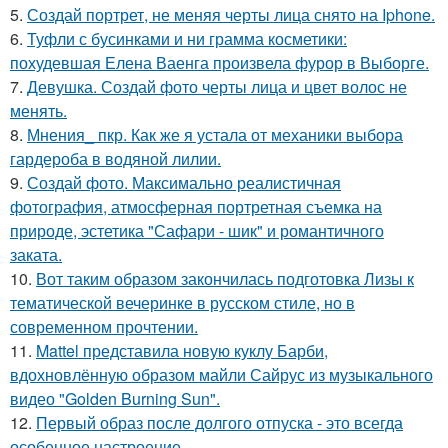
5.
Создай портрет, не меняя черты лица снято на Iphone.
6.
Туфли с бусинками и ни грамма косметики:
похудевшая Елена Ваенга произвела фурор в Выборге.
7.
Девушка. Создай фото черты лица и цвет волос не
менять.
8.
Мнения_ пкр. Как же я устала от механики выбора
гардероба в водяной лилии.
9.
Создай фото. Максимально реалистичная
фотография, атмосферная портретная съемка на
природе, эстетика "Сафари - шик" и романтичного
заката.
10.
Вот таким образом закончилась подготовка Лизы к
тематической вечеринке в русском стиле, но в
современном прочтении.
11.
Mattel представила новую куклу Барби,
вдохновлённую образом майли Сайрус из музыкального
видео "Golden Burning Sun".
12.
Первый образ после долгого отпуска - это всегда
особенное настроение.