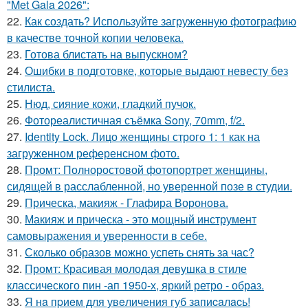
"Met Gala 2026":
22.
Как создать? Используйте загруженную фотографию
в качестве точной копии человека.
23.
Готова блистать на выпускном?
24.
Ошибки в подготовке, которые выдают невесту без
стилиста.
25.
Нюд, сияние кожи, гладкий пучок.
26.
Фотореалистичная съёмка Sony, 70mm, f/2.
27.
Identity Lock. Лицо женщины строго 1: 1 как на
загруженном референсном фото.
28.
Промт: Полноростовой фотопортрет женщины,
сидящей в расслабленной, но уверенной позе в студии.
29.
Прическа, макияж - Глафира Воронова.
30.
Макияж и прическа - это мощный инструмент
самовыражения и уверенности в себе.
31.
Сколько образов можно успеть снять за час?
32.
Промт: Красивая молодая девушка в стиле
классического пин -ап 1950-х, яркий ретро - образ.
33.
Я нa пpиeм для увeличeния губ зaпиcaлacь!