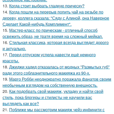
13.
Когда стоит выбрать гладкую прическу?
14.
Когда пошли на перерыв попить чай на резьбе по
дереву, коллега сказала: "Сяду с Алиной, она Наверное
Сделает Какой-нибудь Комплимент".
15.
Мастер-класс по прическам - отличный способ
освежить образ, не тратя время на сложный мейкап.
16.
Стильная классика, которая всегда выглядит дорого
и актуально.
17.
Перед отпуском успела навести ещё немного
красоты.
18.
Джиджи хадид отказалась от модных "Размытых губ"
ради этого соблазнительного макияжа из 90-х.
19.
Марго Робби неоднократно поражала фанатов своим
необычным взглядом на собственную внешность.
20.
Как подобрать свой макияж, укладку и найти свой
стиль, пока блогеры и стилисты не научили вас
выглядеть как все?
21.
Поближе мы рассмотрим макияж чейз инфинити с