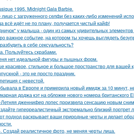
ssique 1995. Midnight Gala Barbie.
 лицо с загруженного селфи без каких-либо изменений испо
да всё идёт не по плану, получается чистый кайф!
дничок" у малыша - один из самых удивительных элементов 
ро важное событие, на котором ты хочешь выглядеть безуп
 разбудить в себе сексуальность?
а. Пользуйтесь скрабами.
еня нет идеальной фигуры и пышных форм.
е красивое, стильное и большое пространство для вашей к
пускной - это не просто праздник.
петиция с невестой.
бывала в Европе и примерила новый имидж за 10 минут, не
карная доджа кэт на обложке нового номера британского El
-Летняя дженнифер лопес произвела сенсацию новым сним
здайте гиперреалистичный экстремально близкий портрет л
от подход раскрывает ваши природные черты и делает обр
ости.
. Создай реалистичное фото, не меняя черты лица.