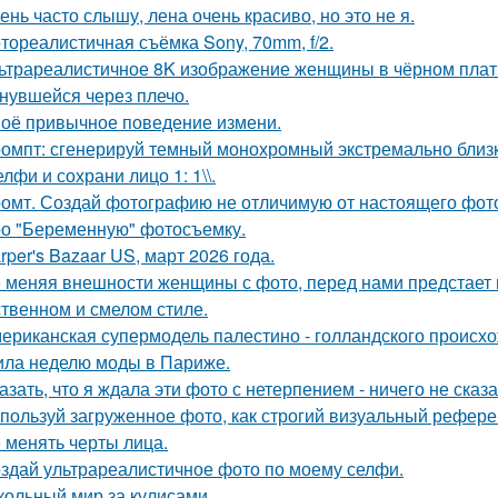
ень часто слышу, лена очень красиво, но это не я.
тореалистичная съёмка Sony, 70mm, f/2.
ьтрареалистичное 8K изображение женщины в чёрном платье
нувшейся через плечо.
оё привычное поведение измени.
омпт: сгенерируй темный монохромный экстремально близ
лфи и сохрани лицо 1: 1\\.
омт. Создай фотографию не отличимую от настоящего фот
о "Беременную" фотосъемку.
rper's Bazaar US, март 2026 года.
 меняя внешности женщины с фото, перед нами предстает
твенном и смелом стиле.
ериканская супермодель палестино - голландского происх
ила неделю моды в Париже.
азать, что я ждала эти фото с нетерпением - ничего не сказа
пользуй загруженное фото, как строгий визуальный рефере
 менять черты лица.
здай ультрареалистичное фото по моему селфи.
кольный мир за кулисами.