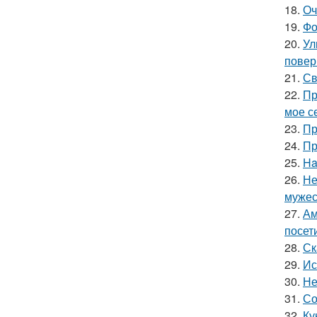
18.
Оч
19.
Фо
20.
Ул
повер
21.
Св
22.
Пр
мое се
23.
Пр
24.
Пр
25.
Ha
26.
Не
мужес
27.
Ам
посет
28.
Ск
29.
Ис
30.
Не
31.
Со
32.
Ку