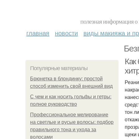
полезная информация о 
главная
новости
виды макияжа и пр
Без
Как 
Популярные материалы
хит
Брюнетка в блондинку: простой
Реани
способ изменить свой внешний вид
накра
нанес
С чем и как носить гольфы и гетры:
средс
полное руководство
тон л
Профессиональное мелирование
откаж
на светлые и русые волосы: подбор
прозр
правильного тона и ухода за
щеки 
волосами