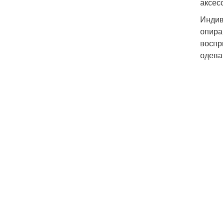
аксес
Индив
опира
воспр
одеват