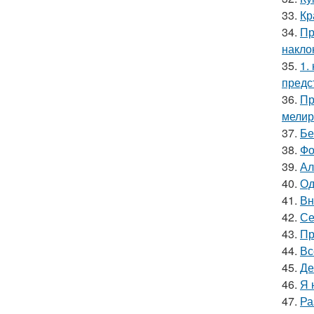
33.
Кр
34.
Пр
накло
35.
1.
предс
36.
Пр
мелир
37.
Бе
38.
Фо
39.
Ал
40.
Од
41.
Вн
42.
Се
43.
Пр
44.
Вс
45.
Де
46.
Я 
47.
Ра