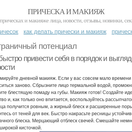
ПРИЧЕСКА И МАКИЯЖ
прическах и макияже лица, новости, отзывы, новинки, сек
ичесок
как делать прически и макияж
причес
граничный потенциал
быстро привести себя в порядок и выгляд
рости
мируйте дневной макияж. Если у вас совсем мало времени 
ситься заново. Сбрызните лицо термальной водой, промокн
ите блестящую помаду на губы. Макияж готов! Создайте и
тво и, как только оно впитается, воспользуйтесь рассыпчат
ица получится ровным, а жирный блеск и расширенные поры 
итесь от теней для век. Быстро накрасьте ресницы устойчи
ачного блеска. Мерцающий отблеск свечей. Смешайте немно
широкой кисточкой.