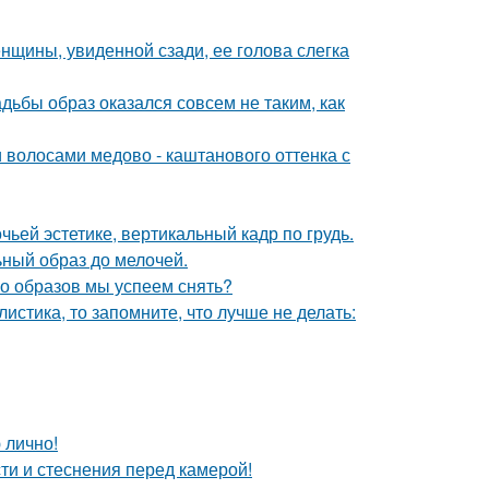
щины, увиденной сзади, ее голова слегка
адьбы образ оказался совсем не таким, как
волосами медово - каштанового оттенка с
ьей эстетике, вертикальный кадр по грудь.
ный образ до мелочей.
ко образов мы успеем снять?
листика, то запомните, что лучше не делать:
 лично!
ти и стеснения перед камерой!