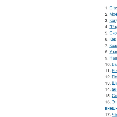
1.
Cla
2.
Моё
3.
Ког
4.
"Ро
5.
Ско
6.
Как
7.
Кож
8.
У м
9.
Наш
10.
Вы
11.
Ре
12.
По
13.
Ши
14.
56
15.
Со
16.
Эт
внешн
17.
ЧБ