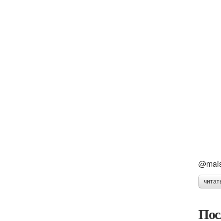
@mais
читат
Пос