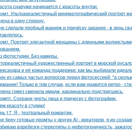
асота снаружи начинается с красоты внутри.
омт. Ультрареалистичный кинематографический портрет жен
нена в одну сторону.
 не сделали пробный макияж и причёску заранее - в день св
тавлялось.
омт. Портрет элегантной женщины с длинными волнистыми 
ованием.
з фотостудии. Без камеры.
тореалистичный художественный портрет в морской русалоч
ександра и её команда поддержки: как мы выбирали идеаль
ин из самых частых вопросов перед фотосессией: "а сколь
имание! Только в том случае, если вам нравится ретро - сти
лена гомез сменила имидж, кардинально подстригшись.
омпт. Сохрани черты лица и прическу с фотографии.
ем красоту в студию!
нь 17. Я - театральный романтик.
не беру готовые промты у других AI - креаторов, я их создаю
збиваю вдребезги стереотипы о нефотогеничность, зажатос