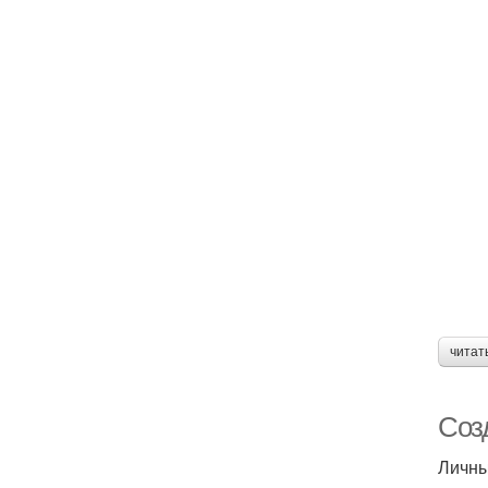
читат
Соз
Личны