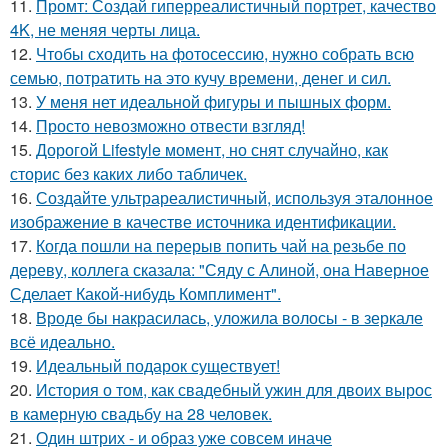
11.
Промт: Создай гиперреалистичный портрет, качество
4K, не меняя черты лица.
12.
Чтобы сходить на фотосессию, нужно собрать всю
семью, потратить на это кучу времени, денег и сил.
13.
У меня нет идеальной фигуры и пышных форм.
14.
Просто невозможно отвести взгляд!
15.
Дорогой Lifestyle момент, но снят случайно, как
сторис без каких либо табличек.
16.
Создайте ультрареалистичный, используя эталонное
изображение в качестве источника идентификации.
17.
Когда пошли на перерыв попить чай на резьбе по
дереву, коллега сказала: "Сяду с Алиной, она Наверное
Сделает Какой-нибудь Комплимент".
18.
Вроде бы накрасилась, уложила волосы - в зеркале
всё идеально.
19.
Идеальный подарок существует!
20.
История о том, как свадебный ужин для двоих вырос
в камерную свадьбу на 28 человек.
21.
Один штрих - и образ уже совсем иначе