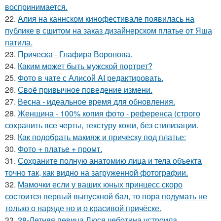
воспринимается.
22.
Алия на каннском кинофестивале появилась на
публике в сшитом на заказ дизайнерском платье от Яша
патила.
23.
Прическа - Глафира Воронова.
24.
Каким может быть мужской портрет?
25.
Фото в чате с Алисой AI редактировать.
26.
Своё привычное поведение измени.
27.
Весна - идеальное время для обновления.
28.
Женщина - 100% копия фото - референса (строго
сохранить все черты, текстуру кожи, без стилизации.
29.
Как подобрать макияж и прическу под платье:
30.
Фото + платье + промт.
31.
Сохраните полную анатомию лица и тела объекта
точно так, как видно на загруженной фотографии.
32.
Мамочки если у ваших юных принцесс скоро
состоится первый выпускной бал, то пора подумать не
только о наряде но и о красивой причёске.
33.
28-Летняя певица Люся чеботина устроила