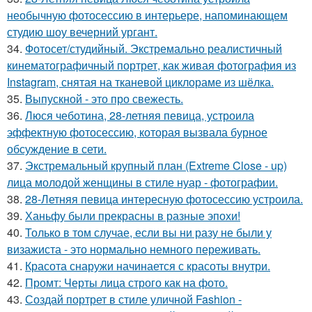
необычную фотосессию в интерьере, напоминающем
студию шоу вечерний ургант.
34.
Фотосет/студийный. Экстремально реалистичный
кинематографичный портрет, как живая фотография из
Instagram, снятая на тканевой циклораме из шёлка.
35.
Выпускной - это про свежесть.
36.
Люся чеботина, 28-летняя певица, устроила
эффектную фотосессию, которая вызвала бурное
обсуждение в сети.
37.
Экстремальный крупный план (Extreme Close - up)
лица молодой женщины в стиле нуар - фотографии.
38.
28-Летняя певица интересную фотосессию устроила.
39.
Ханьфу были прекрасны в разные эпохи!
40.
Только в том случае, если вы ни разу не были у
визажиста - это нормально немного переживать.
41.
Красота снаружи начинается с красоты внутри.
42.
Промт: Черты лица строго как на фото.
43.
Создай портрет в стиле уличной Fashion -