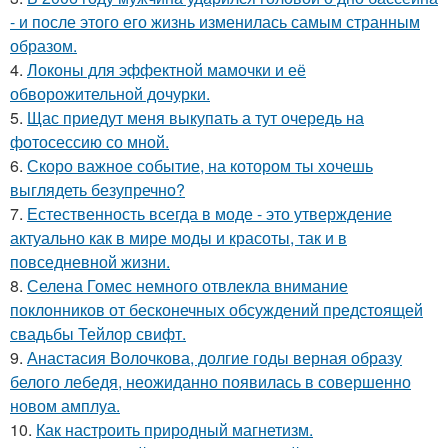
- и после этого его жизнь изменилась самым странным
образом.
4.
Локоны для эффектной мамочки и её
обворожительной дочурки.
5.
Щас приедут меня выкупать а тут очередь на
фотосессию со мной.
6.
Скоро важное событие, на котором ты хочешь
выглядеть безупречно?
7.
Естественность всегда в моде - это утверждение
актуально как в мире моды и красоты, так и в
повседневной жизни.
8.
Селена Гомес немного отвлекла внимание
поклонников от бесконечных обсуждений предстоящей
свадьбы Тейлор свифт.
9.
Анастасия Волочкова, долгие годы верная образу
белого лебедя, неожиданно появилась в совершенно
новом амплуа.
10.
Как настроить природный магнетизм.