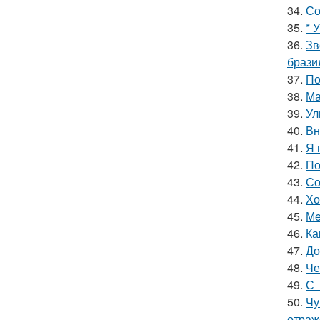
34.
Со
35.
* 
36.
Зв
брази
37.
По
38.
Ма
39.
Ул
40.
Вн
41.
Я 
42.
По
43.
Со
44.
Хо
45.
Мe
46.
Ка
47.
До
48.
Че
49.
С_
50.
Чу
отраж