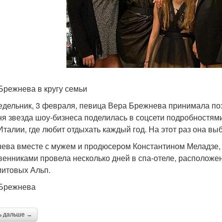
Брежнева в кругу семьи
едельник, 3 февраля, певица Вера Брежнева принимала поз
ня звезда шоу-бизнеса поделилась в соцсети подробностям
 Италии, где любит отдыхать каждый год. На этот раз она вы
ева вместе с мужем и продюсером Константином Меладзе, 
венниками провела несколько дней в спа-отеле, расположе
итовых Альп.
Брежнева
ь дальше →