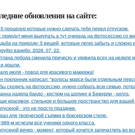
ледние обновления на сайте:
 5 процедур которые нужно сделать тебе перед отпуском.
 приедут меня выкупать а тут очередь на фотосессию со мн
дьба на природе: 5 вещей, которые легко забыть и сложно 
gyibo ванибо. 2026. 07. 22.
тлана лобода сменила прическу и удивила всех на неделе 
 и дошли.
ало июля - повод для красивого макияжа!
н поклонник написал: "волосы марси были отдельным перс
бы сходить на фотосессию, нужно собрать всю семью, потрат
анна надела бандо - костюм на шопинг в Беверли - хиллз.
ше красивое, стильное и большое пространство для вашей
пускной - это не просто праздник.
раз для творческой съемки в боксерском стиле.
1989-м исчезли все ученики одного класса.
пускной вечер - момент, который хочется запечатлеть во вс