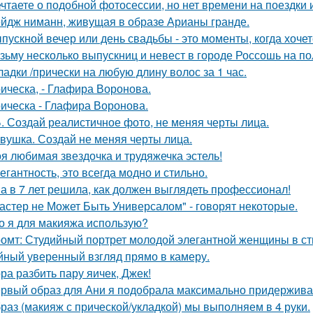
чтаете о подобной фотосессии, но нет времени на поездки
йдж ниманн, живущая в образе Арианы гранде.
пускной вечер или день свадьбы - это моменты, когда хочет
зьму несколько выпускниц и невест в городе Россошь на п
ладки /прически на любую длину волос за 1 час.
ическа, - Глафира Воронова.
ическа - Глафира Воронова.
. Создай реалистичное фото, не меняя черты лица.
вушка. Создай не меняя черты лица.
я любимая звездочка и трудяжечка эстель!
егантность, это всегда модно и стильно.
а в 7 лет решила, как должен выглядеть профессионал!
астер не Может Быть Универсалом" - говорят некоторые.
о я для макияжа использую?
омт: Студийный портрет молодой элегантной женщины в стил
йный уверенный взгляд прямо в камеру.
ра разбить пару яичек, Джек!
рвый образ для Ани я подобрала максимально придерживая
раз (макияж с прической/укладкой) мы выполняем в 4 руки.