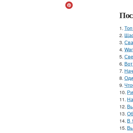
Пос
1.
Топ
2.
Щас
3.
Сва
4.
Wan
5.
Све
6.
Вот
7.
Нач
8.
Оди
9.
Что
10.
Ри
11.
На
12.
Вы
13.
Об
14.
В 
15.
Вы