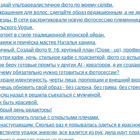
здай ультрареалистичное фото по моему селфи.
Украшения для волос: сделайте образ редакционным, а не де
езды. В сети раскритиковали новую фотосессию племянни
льского Vogue.
ртрет в стиле традиционной японской ойран.
кияж и причёска мастер Наталья ханина.
ичный. Создай фото 9: 16: крупный план (Close - up), профил
утри кафе, ночь, стильное кафе с подсветкой, фото со вспы
не беру готовые промты у других AI - креаторов, я их создаю
чему обязательно нужно готовиться к фотосессии?
храни идентичность, черты лица, пропорции и внешний ви
чешь обновить свой образ - без салона, без грима, без стре
сяц назад я решила съeхаться с мужчиной.
к быть красивой.
брый день редакторы!
м дополнить платье с открытыми плечами.
наступающим. Сколько раз я порывалась одеться в красное
вствуете упадок энергии, все валится из рук, дела идут пло
ение в зеркале давно не радует ….