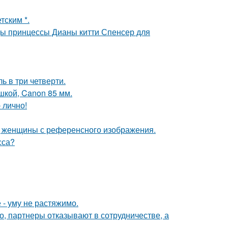
тским *.
цы принцессы Дианы китти Спенсер для
ь в три четверти.
шкой, Canon 85 мм.
 лично!
д женщины с референсного изображения.
сса?
 - уму не растяжимо.
хо, партнеры отказывают в сотрудничестве, а