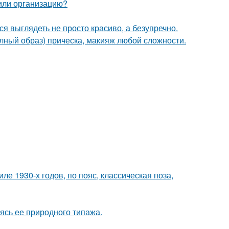
 или организацию?
ся выглядеть не просто красиво, а безупречно.
олный образ) прическа, макияж любой сложности.
е 1930-х годов, по пояс, классическая поза,
сь ее природного типажа.