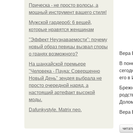
Прическа - не просто волосы, а
мощный инструмент вашего стиля!
Мужской гардероб: 6 вещей,
которые нравятся женщинам
"Эффект Неузнаваемости": почему
новый образ певицы вызвал споры
Вера 
о гранях возможного?
В пон
На шанхайской премьере
сегод
"Человека - Паука: Совершенно
его в
Новый День" зендея выбрала не
просто очередной наряд, а
Брежн
настоящий артефакт высокой
родст
моды.
Долом
Dafunkystyle. Matrix neo.
Вера 
читат