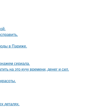
ой.
исправить.
моды в Париже.
онажем сериала.
ить на это кучу времени, денег и сил.
 красоты.
ех деталях.