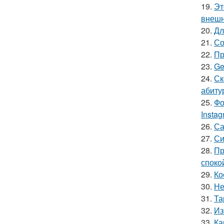
19.
Эт
внешн
20.
Дл
21.
Со
22.
Пр
23.
Ge
24.
Ск
абиту
25.
Фо
Insta
26.
Са
27.
Си
28.
Пр
споко
29.
Ко
30.
Не
31.
Та
32.
Из
33.
Ка