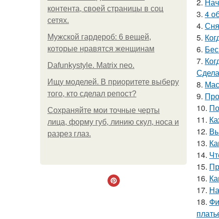
2.
Нач
контента, своей страницы в соц
3.
4 о
сетях.
4.
Сня
5.
Ког
Мужской гардероб: 6 вещей,
6.
Бес
которые нравятся женщинам
7.
Ког
Dafunkystyle. Matrix neo.
Сдела
Ищу моделей. В приоритете выберу
8.
Мас
того, кто сделал репост?
9.
Про
10.
По
Сохраняйте мои точные черты
11.
Ка
лица, форму губ, линию скул, носа и
12.
Вы
разрез глаз.
13.
Ка
14.
Чт
15.
Пр
16.
Ка
17.
На
18.
Фи
плать