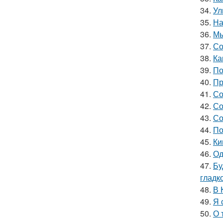
34.
Ул
35.
На
36.
Мы
37.
Со
38.
Ка
39.
По
40.
Пр
41.
Со
42.
Со
43.
Со
44.
По
45.
Ки
46.
Од
47.
Бу
гладк
48.
В 
49.
Я 
50.
О 