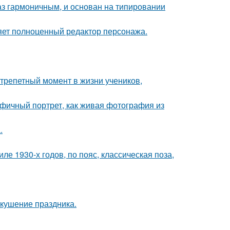
аз гармоничным, и основан на типировании
яет полноценный редактор персонажа.
трепетный момент в жизни учеников,
фичный портрет, как живая фотография из
.
е 1930-х годов, по пояс, классическая поза,
вкушение праздника.