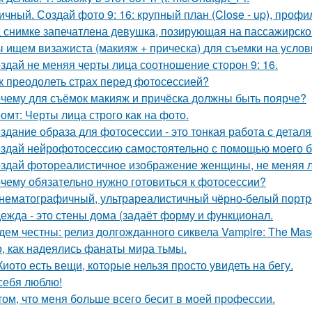
ичный. Создай фото 9: 16: крупный план (Close - up), профил
 снимке запечатлена девушка, позирующая на пассажирско
 ищем визажиста (макияж + прическа) для съемки на услов
здай не меняя черты лица соотношение сторон 9: 16.
к преодолеть страх перед фотосессией?
чему для съёмок макияж и причёска должны быть поярче?
омт: Черты лица строго как на фото.
здание образа для фотосессии - это тонкая работа с дета
здай нейрофотосессию самостоятельно с помощью моего б
здай фотореалистичное изображение женщины, не меняя л
чему обязательно нужно готовиться к фотосессии?
нематографичный, ультрареалистичный чёрно-белый портре
ежда - это стены дома (задаёт форму и функционал.
дем честны: релиз долгожданного сиквела Vampire: The Masqu
о, как надеялись фанаты мира тьмы.
Киото есть вещи, которые нельзя просто увидеть на бегу.
себя люблю!
том, что меня больше всего бесит в моей профессии.