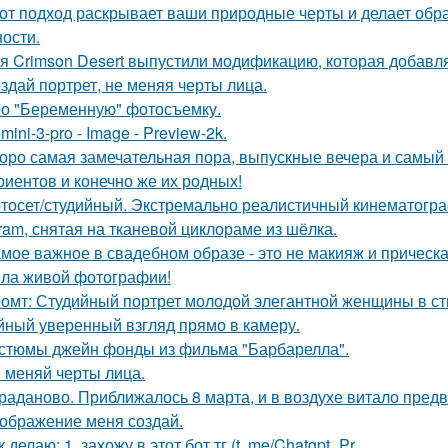
от подход раскрывает ваши природные черты и делает обр
ости.
я Crimson Desert выпустили модификацию, которая добавл
здай портрет, не меняя черты лица.
о "Беременную" фотосъемку.
mini-3-pro - Image - Preview-2k.
оро самая замечательная пора, выпускные вечера и самый 
риентов и конечно же их родных!
тосет/студийный. Экстремально реалистичный кинематогра
gram, снятая на тканевой циклораме из шёлка.
мое важное в свадебном образе - это не макияж и прическа
ла живой фотографии!
омт: Студийный портрет молодой элегантной женщины в стил
йный уверенный взгляд прямо в камеру.
стюмы джейн фонды из фильма "Барбарелла".
 меняй черты лица.
раданово. Приближалось 8 марта, и в воздухе витало пред
ображение меня создай.
к делаю: 1. захожу в этот бот тг (t. me/Chatgpt_Pr.