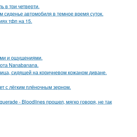
ь в три четверти.
м сиденье автомобиля в темное время суток.
иях тфп на 15.
лями и ощущениями.
ота Nanabanana.
ица, сидящей на коричневом кожаном диване.
т с лёгким плёночным зерном.
erade - Bloodlines прошел, мягко говоря, не так