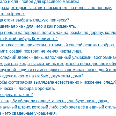
ало июля - повод для красивого макияжа!
браза, которые заставят посмотреть на волосы по-новому.
то на Iphone.
да стоит выбрать гладкую прическу?
цветная хна - для чего и как применять.
да пошли на перерыв попить чай на резьбе по дереву, колле
ет Какой-нибудь Комплимент".
тер-класс по прическам - отличный способ освежить образ,
мпт: создай портрет, не меняя черты лица.
следний звонок - день, наполненный улыбками, воспоминан
ждый раз, когда ты смотришь в зеркало в повседневном обли
пускной - один из самых ярких и запоминающихся дней в ж
к сделать фото на любые документы дома?
обы фотография выглядела естественно и искренне, следу
ическа - Глафира Воронова.
к сделать так же?
 свадьбу обещали солнце, а весь день будет лить дождь.
нальный штрих, который либо собирает всё в единый стиль
е - это свадебные украшения.