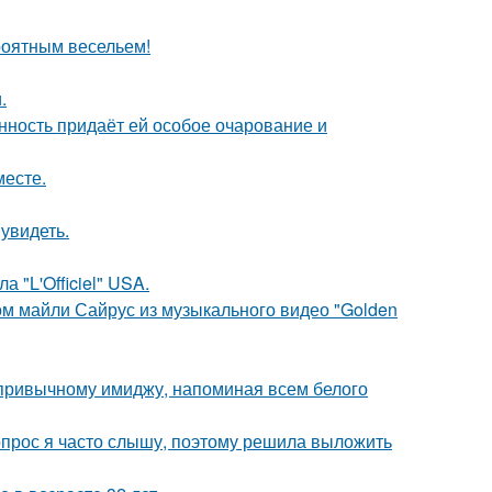
роятным весельем!
.
нность придаёт ей особое очарование и
месте.
увидеть.
 "L'Officiel" USA.
ом майли Сайрус из музыкального видео "Golden
 привычному имиджу, напоминая всем белого
 вопрос я часто слышу, поэтому решила выложить