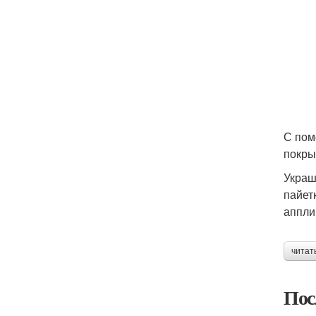
С пом
покры
Украш
пайет
аппли
читат
Пос