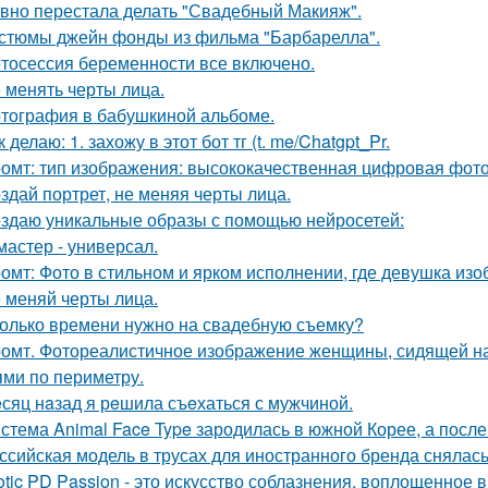
вно перестала делать "Свадебный Макияж".
стюмы джейн фонды из фильма "Барбарелла".
тосессия беременности все включено.
 менять черты лица.
тография в бабушкиной альбоме.
к делаю: 1. захожу в этот бот тг (t. me/Chatgpt_Pr.
омт: тип изображения: высококачественная цифровая фотогр
здай портрет, не меняя черты лица.
здаю уникальные образы с помощью нейросетей:
мастер - универсал.
омт: Фото в стильном и ярком исполнении, где девушка из
 меняй черты лица.
олько времени нужно на свадебную съемку?
омт. Фотореалистичное изображение женщины, сидящей на
ями по периметру.
сяц нaзад я рeшила съeхаться с мужчиной.
стема Animal Face Type зародилась в южной Корее, а посл
ссийская модель в трусах для иностранного бренда снялась
otic PD Passion - это искусство соблазнения, воплощенное в