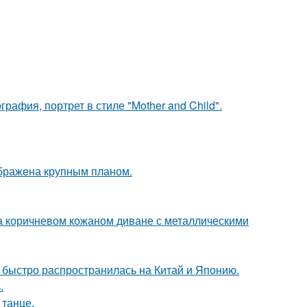
афия, портрет в стиле "Mother and Child".
ображена крупным планом.
 коричневом кожаном диване с металлическими
е быстро распространилась на Китай и Японию.
.
 танце.