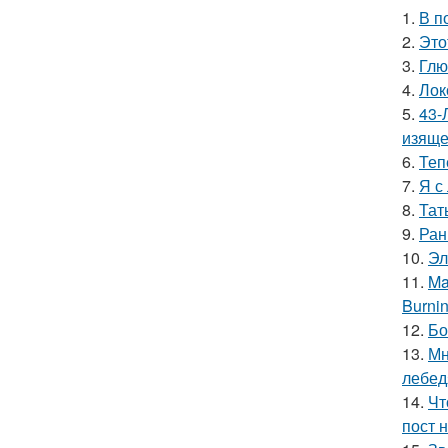
1.
В п
2.
Это
3.
Глю
4.
Лок
5.
43-
изяще
6.
Теп
7.
Я с
8.
Тат
9.
Ран
10.
Эл
11.
Ma
Burnin
12.
Бо
13.
Мн
лебед
14.
Чт
пост н