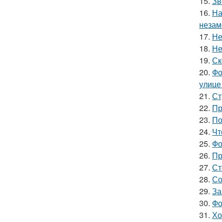
15.
Зв
16.
На
незам
17.
Не
18.
Не
19.
Ск
20.
Фо
улице
21.
Ст
22.
Пр
23.
По
24.
Чт
25.
Фо
26.
Пр
27.
Ст
28.
Со
29.
За
30.
Фо
31.
Хо