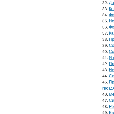
32.
Да
33.
Ко
34.
Фо
35.
Не
36.
Фо
37.
Ка
38.
Пр
39.
Со
40.
Со
41.
Я 
42.
Пр
43.
Не
44.
Ск
45.
Пр
гвозд
46.
Мe
47.
Си
48.
Ро
49.
Er