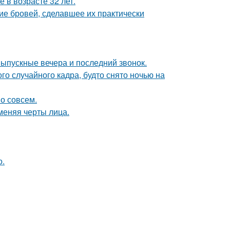
 в возрасте 32 лет.
ие бровей, сделавшее их практически
выпускные вечера и последний звонок.
о случайного кадра, будто снято ночью на
о совсем.
меняя черты лица.
о.