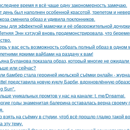
оследнее время я всё чаще одну закономерность замечаю.
т день был наполнен особенной красотой, трепетом и неве
коза сменила образ и удивила поклонников.
оны для эффектной мамочки и её обворожительной дочурки
Летняя Энн хэтэуэй вновь продемонстрировала, что береме
ство.
ерь у вас есть возможность собрать полный образ в одном 
 летними яркими вайбами на раздачу к вам!
ьяна Буланова показала образ, который многие не ожидали 
ьше или сейчас?
ли бамбер стала героиней июльской съёмки онлайн - журнала
ttel представила новую куклу Барби, вдохновлённую образ
g Sun".
льше уникальных промтов у нас на канале: t. me/Dnsamai.
огие годы знаменитая балерина оставалась верна своему
я.
о взять на съёмку в студии, чтоб всё прошло гладко такой
а эту тему.