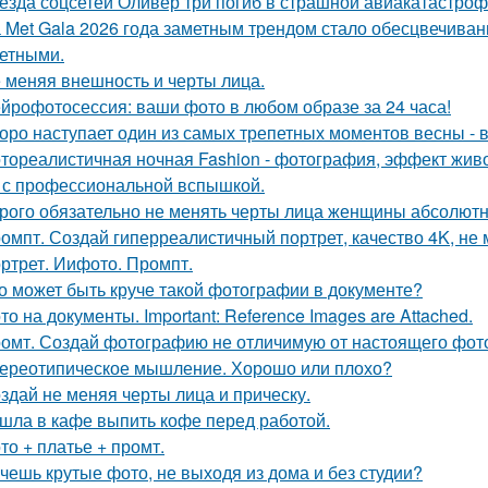
езда соцсетей Оливер три погиб в страшной авиакатастрофе
 Met Gala 2026 года заметным трендом стало обесцвечиван
етными.
 меняя внешность и черты лица.
йрофотосессия: ваши фото в любом образе за 24 часа!
оро наступает один из самых трепетных моментов весны - 
тореалистичная ночная Fashion - фотография, эффект живог
 с профессиональной вспышкой.
рого обязательно не менять черты лица женщины абсолютн
омпт. Создай гиперреалистичный портрет, качество 4K, не 
ртрет. Иифото. Промпт.
о может быть круче такой фотографии в документе?
то на документы. Important: Reference Images are Attached.
омт. Создай фотографию не отличимую от настоящего фот
ереотипическое мышление. Хорошо или плохо?
здай не меняя черты лица и прическу.
шла в кафе выпить кофе перед работой.
то + платье + промт.
чешь крутые фото, не выходя из дома и без студии?