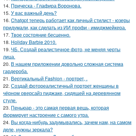
14.
Прическа - Глафира Воронова.
15.
У вас важный день?
16.
Chatgpt теперь работает как личный стилист - юзеры
придумали, как сделать из ИИ профи - имиджмейкера.
17.
Твое состояние бесценно.
18.
Holiday Barbie 2010.
19.
ЧБ. Создай реалистичное фото, не меняя черты
лица.
20.
В нашем приложении довольно сложная система
гардероба.
21.
Вертикальный Fashion - портрет, .
22.
Создай фотореалистичный портрет женщины в
чёрном оверсайз пиджаке, сидящей на деревянном
стуле.
23.
Пеньюар - это самая первая вещь, которая
формирует настроение с самого утра.
24.
Вы когда-нибудь задумывались, зачем нам, на самом
деле, нужны зеркала?