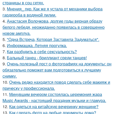
страницы в соц сетях.
3.
Мнения_ пкр. Как же я устала от механики выбора
гардероба в водяной лилии.
4.
Анастасия Волочкова, долгие годы верная образу
белого лебедя, неожиданно появилась в совершенно
новом амплуа.
5.
"Одна Встреча, Которая Заставила Задуматься".
6.
Информашка. Летняя прогулка.
7.
Как разбудить в себе сексуальность?
8.
Бальный танец - бриллиант среди танцев!
9.
Очень полезный прст о фотографиях на документы: он
обязательно поможет вам подготовиться к лучшему
снимку.
10.
Очень редко находится повод сделать себе макияж и
прическу у профессионала.
11.
Минувшим вечером состоялась церемония жара
Music Awards - настоящий праздник музыки и гламура.
12.
Как одеться на китайскую вечеринку женщине?
13.
Как сделать фото на любые документы дома?