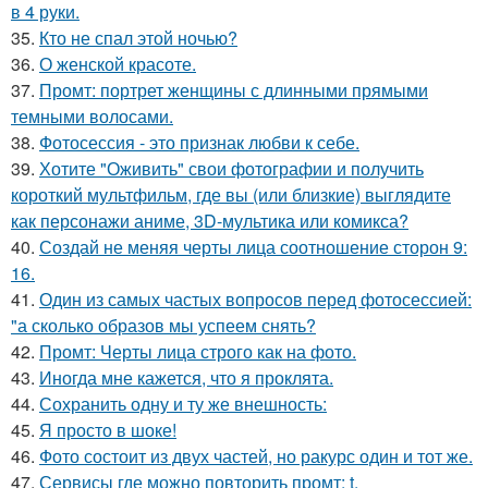
в 4 руки.
35.
Кто не спал этой ночью?
36.
О женской красоте.
37.
Промт: портрет женщины с длинными прямыми
темными волосами.
38.
Фотосессия - это признак любви к себе.
39.
Хотите "Оживить" свои фотографии и получить
короткий мультфильм, где вы (или близкие) выглядите
как персонажи аниме, 3D-мультика или комикса?
40.
Создай не меняя черты лица соотношение сторон 9:
16.
41.
Один из самых частых вопросов перед фотосессией:
"а сколько образов мы успеем снять?
42.
Промт: Черты лица строго как на фото.
43.
Иногда мне кажется, что я проклята.
44.
Сохранить одну и ту же внешность:
45.
Я просто в шоке!
46.
Фото состоит из двух частей, но ракурс один и тот же.
47.
Сервисы где можно повторить промт: t.