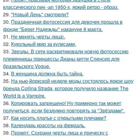
классического пин -ап 1950-х, яркий ретро - образ.
29.
"Новый День" смотрели?
30.
Праздничная фотосессия для девочек прошла в
фонде "Берег Надежды" накануне 8 марта.
31.
Не менять черты лица\.
32.
Кукольный мир за кулисами.
33.
Звезды. В сети раскритиковали новую фотосессию
племянницы принцессы Дианы китти Спенсер для
бразильского Vogue.
34.
В женщина должна быть тайна.
35.
На нью-йоркской неделе моды состоялось яркое шоу
бренда Collina Strada, которое получило название The
World Is a Vampire.
36.
Копировать запрещено! Ну примерно так может
получиться, если бездумно повторять за "Звёздами".
37.
Как носить платье с открытыми плечами?
38.
Календарь красоты на февраль.
39.
Промпт. Сохрани черты лица и прическу с