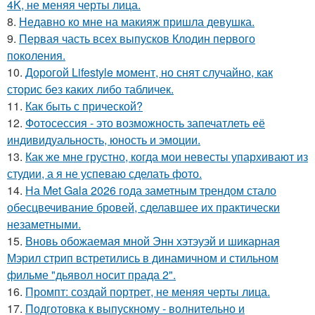
4K, не меняя черты лица.
8.
Недавно ко мне на макияж пришла девушка.
9.
Первая часть всех выпусков Клодин первого
поколения.
10.
Дорогой Lifestyle момент, но снят случайно, как
сторис без каких либо табличек.
11.
Как быть с прической?
12.
Фотосессия - это возможность запечатлеть её
индивидуальность, юность и эмоции.
13.
Как же мне грустно, когда мои невесты упархивают из
студии, а я не успеваю сделать фото.
14.
На Met Gala 2026 года заметным трендом стало
обесцвечивание бровей, сделавшее их практически
незаметными.
15.
Вновь обожаемая мной Энн хэтэуэй и шикарная
Мэрил стрип встретились в динамичном и стильном
фильме "дьявол носит прада 2".
16.
Промпт: создай портрет, не меняя черты лица.
17.
Подготовка к выпускному - волнительно и