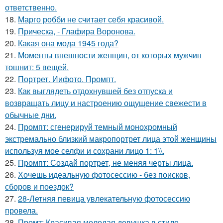
ответственно.
18.
Марго робби не считает себя красивой.
19.
Прическа, - Глафира Воронова.
20.
Какая она мода 1945 года?
21.
Моменты внешности женщин, от которых мужчин
тошнит: 5 вещей.
22.
Портрет. Иифото. Промпт.
23.
Как выглядеть отдохнувшей без отпуска и
возвращать лицу и настроению ощущение свежести в
обычные дни.
24.
Промпт: сгенерируй темный монохромный
экстремально близкий макропортрет лица этой женщины
используя мое селфи и сохрани лицо 1: 1\\.
25.
Промпт: Создай портрет, не меняя черты лица.
26.
Хочешь идеальную фотосессию - без поисков,
сборов и поездок?
27.
28-Летняя певица увлекательную фотосессию
провела.
28.
Промт: Красивая молодая девушка в стиле