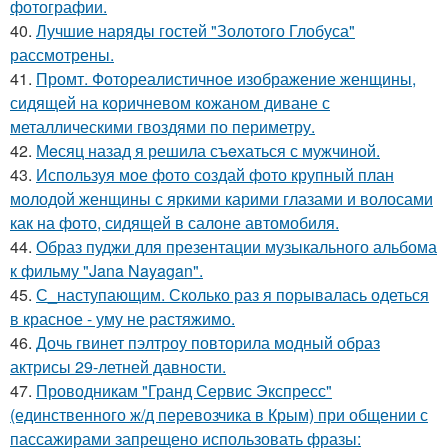
фотографии.
40.
Лучшие наряды гостей "Золотого Глобуса"
рассмотрены.
41.
Промт. Фотореалистичное изображение женщины,
сидящей на коричневом кожаном диване с
металлическими гвоздями по периметру.
42.
Мeсяц назад я решила съeхаться с мужчиной.
43.
Используя мое фото создай фото крупный план
молодой женщины с яркими карими глазами и волосами
как на фото, сидящей в салоне автомобиля.
44.
Образ пуджи для презентации музыкального альбома
к фильму "Jana Nayagan".
45.
С_наступающим. Сколько раз я порывалась одеться
в красное - уму не растяжимо.
46.
Дочь гвинет пэлтроу повторила модный образ
актрисы 29-летней давности.
47.
Проводникам "Гранд Сервис Экспресс"
(единственного ж/д перевозчика в Крым) при общении с
пассажирами запрещено использовать фразы: