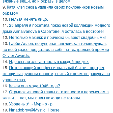
вязаные вещи, но и образы в целом.
9.
Катя клэп снова удивила своих поклонников новым
образом.
10.
Нельзя менять лицо.
11.
25 апреля я посетила показ новой коллекции модного
дома Annaivanova в Саратове, я осталась в восторге!
12.
He только макияж и прическа бывают свадебными!
13.
Габби Аллен, популярная английская телеведущая,
во всей красе представила себя на театральной премии
Olivier Awards.
14.
Идеальная элегантность в каждой прядке.
15.
Потрясающий профессиональный бьюти - портрет
женщины крупным планом, снятый с прямого ракурса на
уровне глаз.
16.
Какая она мода 1945 года?
17.
Отрывок из новой главы о готовности к переменам в
жизни … нет, мы к ним никогда не готовы.
18.
Уровень 3*. - Мур - р - р!
19.
Ninadobrev@Mystic_House.