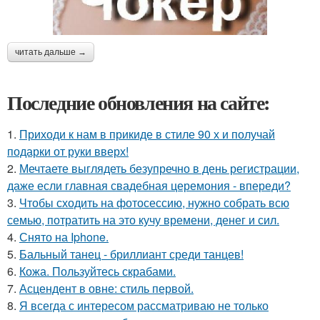
читать дальше →
Последние обновления на сайте:
1.
Приходи к нам в прикиде в стиле 90 х и получай
подарки от руки вверх!
2.
Мечтаете выглядеть безупречно в день регистрации,
даже если главная свадебная церемония - впереди?
3.
Чтобы сходить на фотосессию, нужно собрать всю
семью, потратить на это кучу времени, денег и сил.
4.
Снято на Iphone.
5.
Бальный танец - бриллиант среди танцев!
6.
Кожа. Пользуйтесь скрабами.
7.
Асцендент в овне: стиль первой.
8.
Я всегда с интересом рассматриваю не только