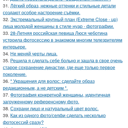
31.
Лёгкий образ, нежные оттенки и стильные детали
создают особое настроение съёмки.
32.
Экстремальный крупный план (Extreme Close - up)
лица молодой женщины в стиле нуар - фотографии.
33.
28-Летняя российская певица Люся чеботина
устроила фотосессию в знакомом многим телезрителям
интерьере.
34.
Не меняй черты лица.
35.
Решила я сделать себе больно и зашла в свое очень
старое сохранение династии, где еще только первое
поколение.
36.
* Украшения для волос: сделайте образ
редакционным, а не детским *.
37.
Фотография конкретной женщины, идентичная
загруженному референсному фото.
38.
Сохрани лицо и натуральный цвет волос.
39.
Как из одного фото/селфи сделать несколько
фотосессий сразу?