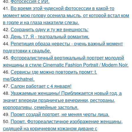
40.
Фотосессия с ИИ.
41.
Во время этой чудесной фотосессии в какой-то
момент мою голову осенила мысль, от которой встал ком
в горле и на глаза накатили слезы.
42.
Сохранить одну и ту же внешность:
43.
День 17. Я - театральный романтик.
44.
Репетиция образа невесты - очень важный момент
подготовки к свадьбе.
45.
Фотореалистичный вертикальный портрет молодой
женщины в стиле Cinematic Fashion Portrait / Modern Noir.
46.
Сервисы где можно повторить промт: t.
me/Gptchatnei.
47.
Салон работает с 4 января!
48.
Уважаемые женщины! Приближается новый год, а
значит впереди прздничгые вечеринки, рестораны,
корпоративы, семейные застолья.
49.
Промт создай портрет, не меняя черты лица.
50.
Промт. Фотореалистичное изображение женщины,
сидящей на коричневом кожаном диване с