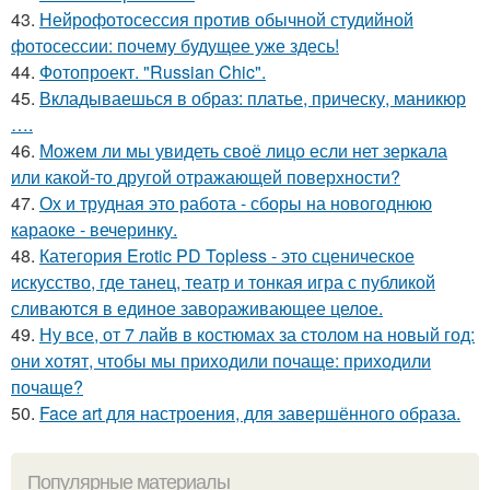
43.
Нейрофотосессия против обычной студийной
фотосессии: почему будущее уже здесь!
44.
Фотопроект. "Russian Chic".
45.
Вкладываешься в образ: платье, прическу, маникюр
….
46.
Можем ли мы увидеть своё лицо если нет зеркала
или какой-то другой отражающей поверхности?
47.
Ох и трудная это работа - сборы на новогоднюю
караоке - вечеринку.
48.
Категория Erotic PD Topless - это сценическое
искусство, где танец, театр и тонкая игра с публикой
сливаются в единое завораживающее целое.
49.
Ну все, от 7 лайв в костюмах за столом на новый год:
они хотят, чтобы мы приходили почаще: приходили
почаще?
50.
Face art для настроения, для завершённого образа.
Популярные материалы