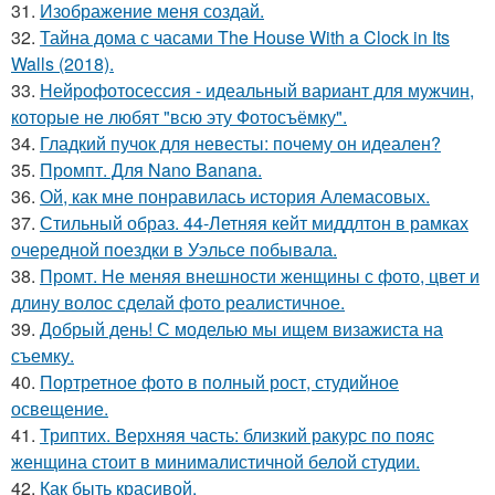
31.
Изображение меня создай.
32.
Тайна дома с часами The House With a Clock in Its
Walls (2018).
33.
Нейрофотосессия - идеальный вариант для мужчин,
которые не любят "всю эту Фотосъёмку".
34.
Гладкий пучок для невесты: почему он идеален?
35.
Промпт. Для Nano Banana.
36.
Ой, как мне понравилась история Алемасовых.
37.
Стильный образ. 44-Летняя кейт миддлтон в рамках
очередной поездки в Уэльсе побывала.
38.
Промт. Не меняя внешности женщины с фото, цвет и
длину волос сделай фото реалистичное.
39.
Добрый день! С моделью мы ищем визажиста на
съемку.
40.
Портретное фото в полный рост, студийное
освещение.
41.
Триптих. Верхняя часть: близкий ракурс по пояс
женщина стоит в минималистичной белой студии.
42.
Как быть красивой.