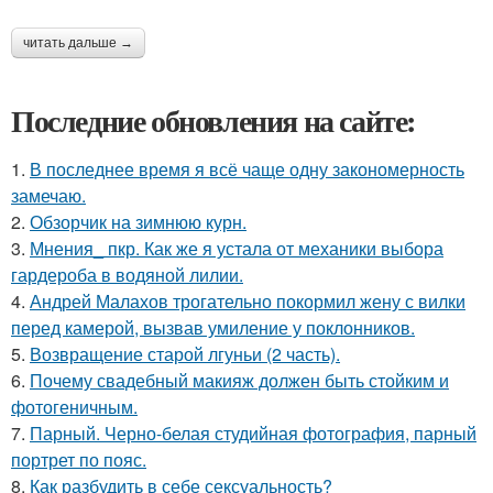
читать дальше →
Последние обновления на сайте:
1.
В последнее время я всё чаще одну закономерность
замечаю.
2.
Обзорчик на зимнюю курн.
3.
Мнения_ пкр. Как же я устала от механики выбора
гардероба в водяной лилии.
4.
Андрей Малахов трогательно покормил жену с вилки
перед камерой, вызвав умиление у поклонников.
5.
Возвращение старой лгуньи (2 часть).
6.
Почему свадебный макияж должен быть стойким и
фотогеничным.
7.
Парный. Черно-белая студийная фотография, парный
портрет по пояс.
8.
Как разбудить в себе сексуальность?