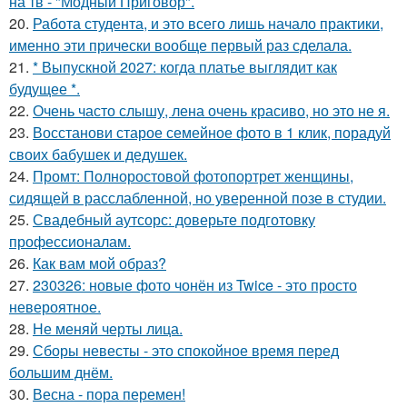
на тв - "Модный Приговор".
20.
Работа студента, и это всего лишь начало практики,
именно эти прически вообще первый раз сделала.
21.
* Выпускной 2027: когда платье выглядит как
будущее *.
22.
Очень часто слышу, лена очень красиво, но это не я.
23.
Восстанови старое семейное фото в 1 клик, порадуй
своих бабушек и дедушек.
24.
Промт: Полноростовой фотопортрет женщины,
сидящей в расслабленной, но уверенной позе в студии.
25.
Свадебный аутсорс: доверьте подготовку
профессионалам.
26.
Как вам мой образ?
27.
230326: новые фото чонён из Twice - это просто
невероятное.
28.
Не меняй черты лица.
29.
Сборы невесты - это спокойное время перед
большим днём.
30.
Весна - пора перемен!