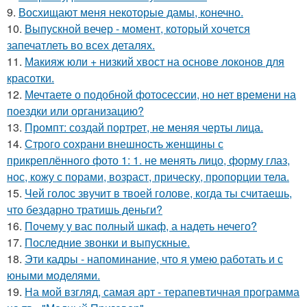
9.
Восхищают меня некоторые дамы, конечно.
10.
Выпускной вечер - момент, который хочется
запечатлеть во всех деталях.
11.
Макияж юли + низкий хвост на основе локонов для
красотки.
12.
Мечтаете о подобной фотосессии, но нет времени на
поездки или организацию?
13.
Промпт: создай портрет, не меняя черты лица.
14.
Строго сохрани внешность женщины с
прикреплённого фото 1: 1. не менять лицо, форму глаз,
нос, кожу с порами, возраст, прическу, пропорции тела.
15.
Чей голос звучит в твоей голове, когда ты считаешь,
что бездарно тратишь деньги?
16.
Почему у вас полный шкаф, а надеть нечего?
17.
Последние звонки и выпускные.
18.
Эти кадры - напоминание, что я умею работать и с
юными моделями.
19.
На мой взгляд, самая арт - терапевтичная программа