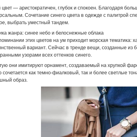
 цвет — аристократичен, глубок и спокоен. Благодаря боль
рсальным. Сочетание синего цвета в одежде с палитрой сп
ое, выбрать уместный тандем.
ика жанра: синее небо и белоснежные облака
поминании этих цветов на ум приходит морская тематика: х
инственный вариант. Сейчас в тренде вещи, созданные из 
ранными узорами всех оттенков синего.
тую они имитируют орнамент, создаваемый на хрупкой фар
о сочетается как темно-фиалковый, так и более светлые тон
шный образ.