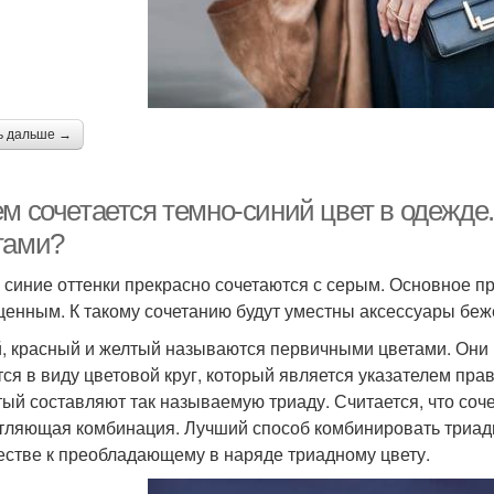
ь дальше →
м сочетается темно-синий цвет в одежде.
тами?
 синие оттенки прекрасно сочетаются с серым. Основное пр
енным. К такому сочетанию будут уместны аксессуары беж
, красный и желтый называются первичными цветами. Они р
тся в виду цветовой круг, который является указателем пра
тый составляют так называемую триаду. Считается, что соч
тляющая комбинация. Лучший способ комбинировать триадн
естве к преобладающему в наряде триадному цвету.