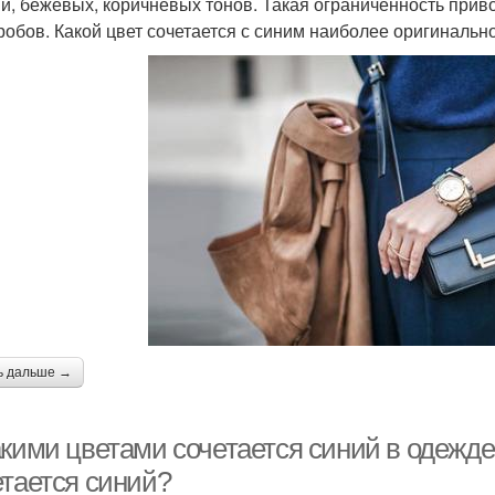
й, бежевых, коричневых тонов. Такая ограниченность прив
робов. Какой цвет сочетается с синим наиболее оригинально
ь дальше →
акими цветами сочетается синий в одежд
етается синий?