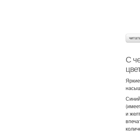
читат
С че
цве
Яркие
насыщ
Синий
(имее
и жел
впеча
колич