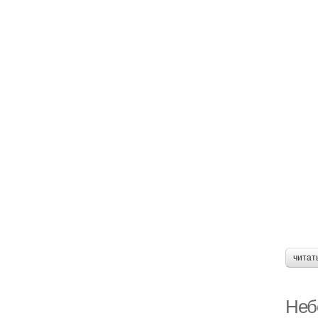
читат
Небе