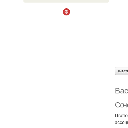
читат
Вас
Соч
Цвето
ассоц