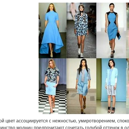
ой цвет ассоциируется с нежностью, умиротворением, споко
инство модниц предпочитают сочетать голубой оттенок в од