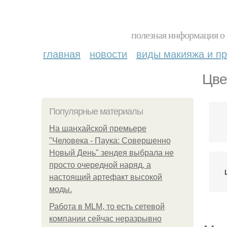
полезная информация о 
главная
новости
виды макияжа и пр
Цве
Популярные материалы
На шанхайской премьере
"Человека - Паука: Совершенно
Новый День" зендея выбрала не
просто очередной наряд, а
настоящий артефакт высокой
моды.
Работа в MLM, то есть сетевой
компании сейчас неразрывно