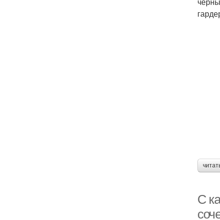
черны
гарде
читат
С к
соч