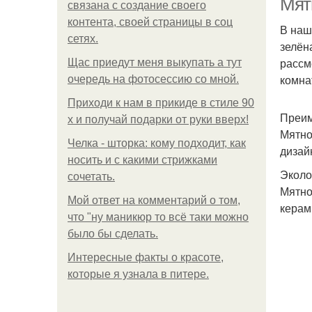
Мят
связана с создание своего
контента, своей страницы в соц
В наш
сетях.
зелён
рассм
Щас приедут меня выкупать а тут
комна
очередь на фотосессию со мной.
Приходи к нам в прикиде в стиле 90
Преим
х и получай подарки от руки вверх!
Мятно
Челка - шторка: кому подходит, как
дизай
носить и с какими стрижками
Эколо
сочетать.
Мятно
Мой ответ на комментарий о том,
керам
что "ну маникюр то всё таки можно
было бы сделать.
Интересные факты о красоте,
которые я узнала в питере.