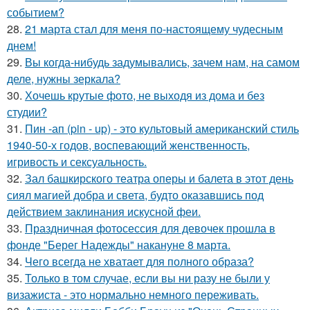
событием?
28.
21 марта стал для меня по-настоящему чудесным
днем!
29.
Вы когда-нибудь задумывались, зачем нам, на самом
деле, нужны зеркала?
30.
Хочешь крутые фото, не выходя из дома и без
студии?
31.
Пин -ап (pin - up) - это культовый американский стиль
1940-50-х годов, воспевающий женственность,
игривость и сексуальность.
32.
Зал башкирского театра оперы и балета в этот день
сиял магией добра и света, будто оказавшись под
действием заклинания искусной феи.
33.
Праздничная фотосессия для девочек прошла в
фонде "Берег Надежды" накануне 8 марта.
34.
Чего всегда не хватает для полного образа?
35.
Только в том случае, если вы ни разу не были у
визажиста - это нормально немного переживать.