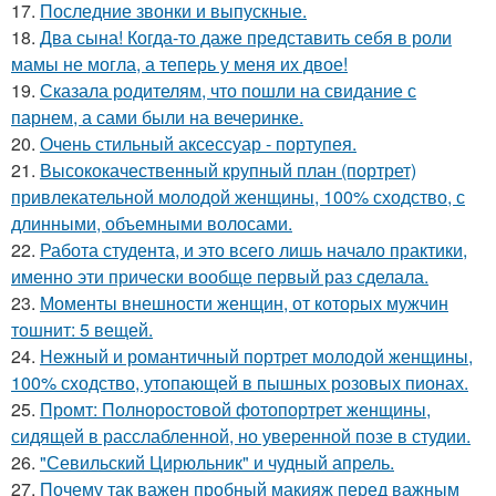
17.
Последние звонки и выпускные.
18.
Два сына! Когда-то даже представить себя в роли
мамы не могла, а теперь у меня их двое!
19.
Сказала родителям, что пошли на свидание с
парнем, а сами были на вечеринке.
20.
Очень стильный аксессуар - портупея.
21.
Высококачественный крупный план (портрет)
привлекательной молодой женщины, 100% сходство, с
длинными, объемными волосами.
22.
Работа студента, и это всего лишь начало практики,
именно эти прически вообще первый раз сделала.
23.
Моменты внешности женщин, от которых мужчин
тошнит: 5 вещей.
24.
Нежный и романтичный портрет молодой женщины,
100% сходство, утопающей в пышных розовых пионах.
25.
Промт: Полноростовой фотопортрет женщины,
сидящей в расслабленной, но уверенной позе в студии.
26.
"Севильский Цирюльник" и чудный апрель.
27.
Почему так важен пробный макияж перед важным