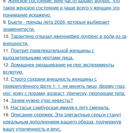
8.
Женское состояние. Мне часто задают вопрос, что
такое женское состояние и чаще всего у женщин это
понимание искажено.
9.
Бьюти - тренды лета 2026, которые выбирают
знаменитости.
10.
Тарантино отказал дженнифер лоуренс в роли из-за
внешности.
11.
Портрет привлекательной женщины с
выразительными чертами лица.
12.
Домашнее окрашивание не про эксперименты
вслепую.
13.
Строго сохрани внешность женщины с
прикреплённого фото 1: 1. не менять лицо, форму глаз,
нос, кожу с порами, возраст, прическу, пропорции тела.
14.
Зачем нужно утро невесты?
15.
Настасья самбурская имидж к лету сменила.
16.
Описание сережек: Эти элегантные серьги станут
идеальным дополнением вашего образа, подчеркнув
вашу утонченность и вкус.