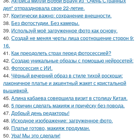
36.
Актриса милли Бобби Браун из "Очень Странных
дел" отпраздновала свое 22-летие.
37.
Критически важно: сохранение внешности.
38.
Без фотостудии. Без камеры.
39.
Используй моё загруженное фото как основу.
40.
Создай не меняя черты лица соотношение сторон 9:
16.
41.
Как преодолеть страх перед фотосессией?
42.
Создаю уникальные образы с помощью нейросетей:
43.
Фотосессия с ИИ.
44.
Чёрный вечерний образ в стиле тихой роскоши:
лаконичное платье и акцентный жакет с кристальной
вышивкой.
45.
Алина кабаева совершила визит в столицу Китая.
46.
5 причин сделать макияж и причёску без повода.
47.
Добрый день редакторы!
48.
Исходное изображение: загруженное фото.
49.
Платье готово, макияж продуман.
50.
Ура! Мы это сделали!