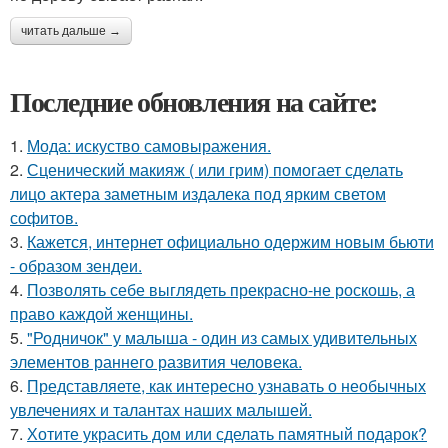
читать дальше →
Последние обновления на сайте:
1.
Мода: искуство самовыражения.
2.
Сценический макияж ( или грим) помогает сделать
лицо актера заметным издалека под ярким светом
софитов.
3.
Кажется, интернет официально одержим новым бьюти
- образом зендеи.
4.
Позволять себе выглядеть прекрасно-не роскошь, а
право каждой женщины.
5.
"Родничок" у малыша - один из самых удивительных
элементов раннего развития человека.
6.
Представляете, как интересно узнавать о необычных
увлечениях и талантах наших малышей.
7.
Хотите украсить дом или сделать памятный подарок?