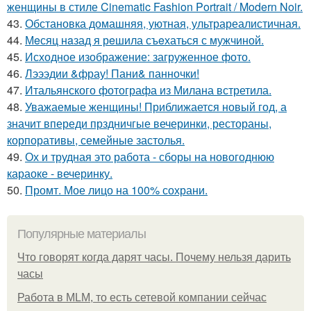
женщины в стиле Cinematic Fashion Portrait / Modern Noir.
43.
Обстановка домашняя, уютная, ультрареалистичная.
44.
Мeсяц нaзад я рeшила съeхаться с мужчиной.
45.
Исходное изображение: загруженное фото.
46.
Лэээдии &фрау! Пани& панночки!
47.
Итальянского фотографа из Милана встретила.
48.
Уважаемые женщины! Приближается новый год, а
значит впереди прздничгые вечеринки, рестораны,
корпоративы, семейные застолья.
49.
Ох и трудная это работа - сборы на новогоднюю
караоке - вечеринку.
50.
Промт. Мое лицо на 100% сохрани.
Популярные материалы
Что говорят когда дарят часы. Почему нельзя дарить
часы
Работа в MLM, то есть сетевой компании сейчас