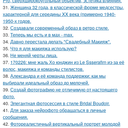
Pro, сверхширокоугольный объектив, эстетика влияния.
31.
Женщина 32 года, в классической форме медсестры,
характерной для середины XX века (примерно 1940-
1950-х годов.
32.
Создавали современный образ в ретро стиле.
33.
Теперь мы есть и в мах - max.
34.
Давно перестала делать "Свадебный Макияж".
35.
Что я для макияжа использую?
36.
Не меняй черты лица.
37.
170226: мне жаль Хо юнджин из Le Ssserafim из-за её
волос, макияжа и команды стилистов.
38.
Александра и её команда поддержки: как мы
выбирали идеальный образ до мелочей.
39.
Создай фотографию не отличимую от настоящего
фото.
40.
Элегантная фотосессия в стиле Bridal Boudoir.
41.
Для заказа нейрофото обращаться в личные
сообщения.
42.
Фотореалистичный вертикальный портрет молодой