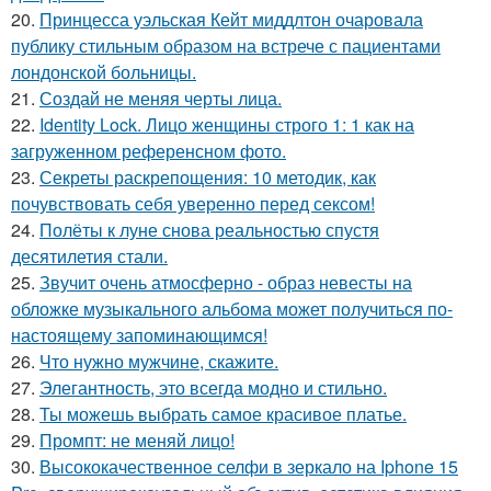
20.
Принцесса уэльская Кейт миддлтон очаровала
публику стильным образом на встрече с пациентами
лондонской больницы.
21.
Создай не меняя черты лица.
22.
Identity Lock. Лицо женщины строго 1: 1 как на
загруженном референсном фото.
23.
Секреты раскрепощения: 10 методик, как
почувствовать себя уверенно перед сексом!
24.
Полёты к луне снова реальностью спустя
десятилетия стали.
25.
Звучит очень атмосферно - образ невесты на
обложке музыкального альбома может получиться по-
настоящему запоминающимся!
26.
Что нужно мужчине, скажите.
27.
Элегантность, это всегда модно и стильно.
28.
Ты можешь выбрать самое красивое платье.
29.
Промпт: не меняй лицо!
30.
Высококачественное селфи в зеркало на Iphone 15