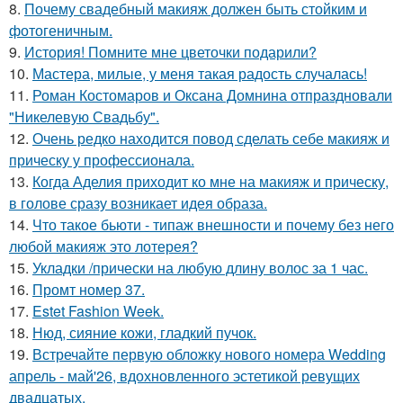
8.
Почему свадебный макияж должен быть стойким и
фотогеничным.
9.
История! Помните мне цветочки подарили?
10.
Мастера, милые, у меня такая радость случалась!
11.
Роман Костомаров и Оксана Домнина отпраздновали
"Никелевую Свадьбу".
12.
Очень редко находится повод сделать себе макияж и
прическу у профессионала.
13.
Когда Аделия приходит ко мне на макияж и прическу,
в голове сразу возникает идея образа.
14.
Что такое бьюти - типаж внешности и почему без него
любой макияж это лотерея?
15.
Укладки /прически на любую длину волос за 1 час.
16.
Промт номер 37.
17.
Estet Fashion Week.
18.
Нюд, сияние кожи, гладкий пучок.
19.
Встречайте первую обложку нового номера Wedding
апрель - май'26, вдохновленного эстетикой ревущих
двадцатых.