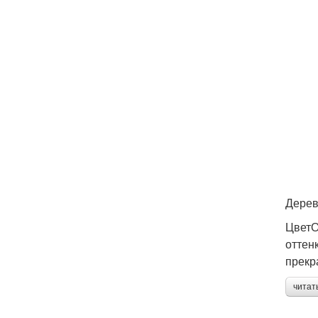
Дерев
ЦветО
оттен
прекр
читат