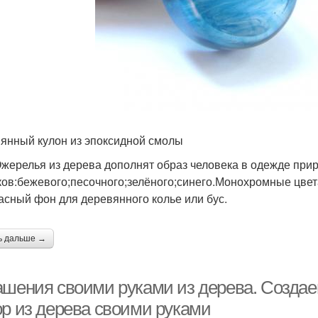
янный кулон из эпоксидной смолы
жерелья из дерева дополнят образ человека в одежде при
ков:бежевого;песочного;зелёного;синего.Монохромные цвета
асный фон для деревянного колье или бус.
ь дальше →
ашения своими руками из дерева. Созда
ор из дерева своими руками