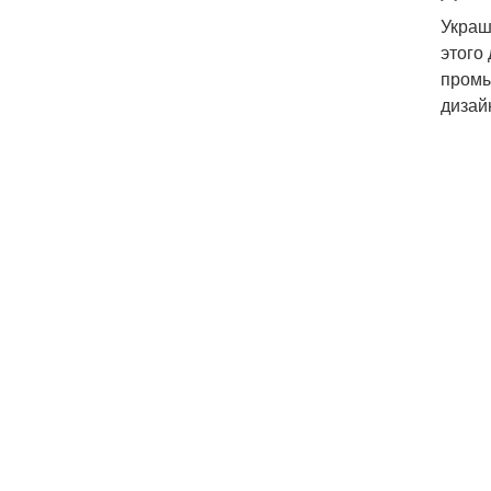
Украш
этого
промы
дизай