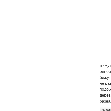
Бижут
одной
бижут
не ра
подоб
дерев
разна
читат