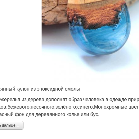
янный кулон из эпоксидной смолы
жерелья из дерева дополнят образ человека в одежде при
ков:бежевого;песочного;зелёного;синего.Монохромные цвета
асный фон для деревянного колье или бус.
ь дальше →