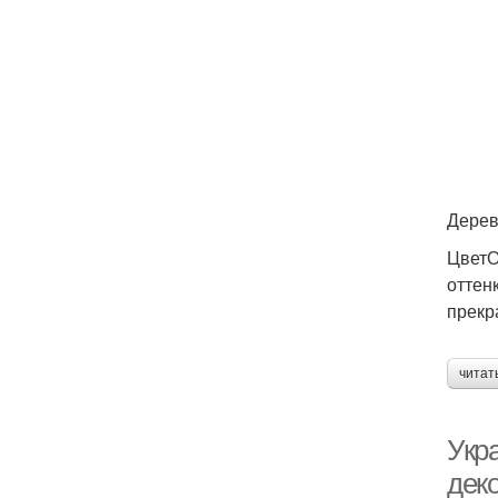
Дерев
ЦветО
оттен
прекр
читат
Укр
дек