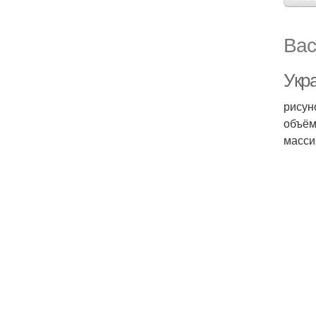
Вас
Укр
рисун
объём
масси