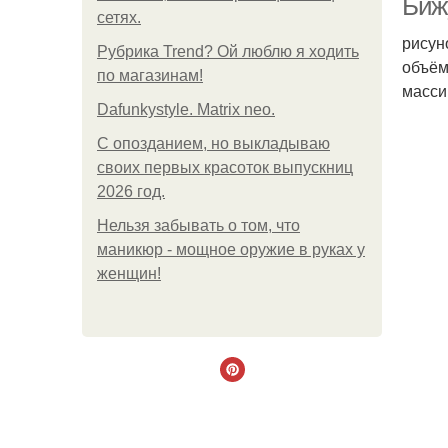
Биж
сетях.
рисун
Рубрика Trend? Ой люблю я ходить
объём
по магазинам!
масси
Dafunkystyle. Matrix neo.
С опозданием, но выкладываю
своих первых красоток выпускниц
2026 год.
Нельзя забывать о том, что
маникюр - мощное оружие в руках у
женщин!