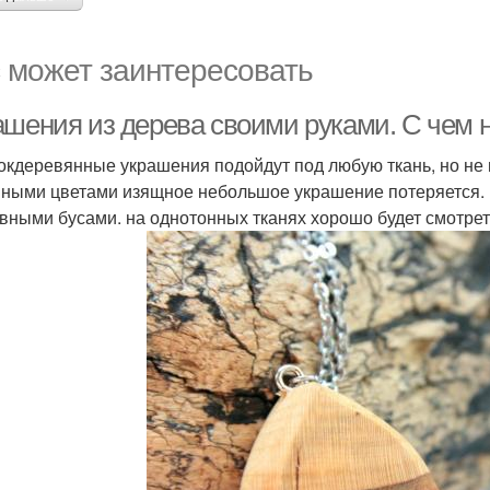
 может заинтересовать
ашения из дерева своими руками. С чем 
окдеревянные украшения подойдут под любую ткань, но не п
ными цветами изящное небольшое украшение потеряется. 
вными бусами. на однотонных тканях хорошо будет смотре