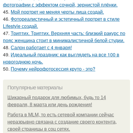
фотографии с эффектом сочной, зернистой плёнки.
45.
Мой портрет не меняя черты лица создай.
46.
Фотореалистичный и эстетичный портрет в стиле
Lifestyle создай.
47.
Триптих. Триптих. Верхняя часть: близкий ракурс по
пояс женщина стоит в минималистичной белой студии.
48.
Салон работает с 4 января!
49.
Идеальный праздник: как выглядеть на все 100 в
новогоднюю ночь.
50.
Почему нейрофотосессия круто - это?
Популярные материалы
Шикарный подарок для любимых, будь то 14
февраля, 8 марта или день рождения!
Работа в MLM, то есть сетевой компании сейчас
неразрывно связана с создание своего контента,
своей страницы в соц сетях.