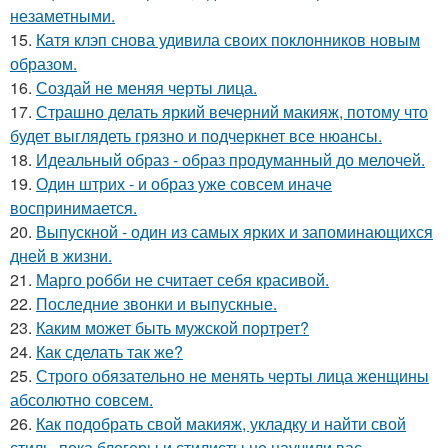
незаметными.
15.
Катя клэп снова удивила своих поклонников новым
образом.
16.
Создай не меняя черты лица.
17.
Страшно делать яркий вечерний макияж, потому что
будет выглядеть грязно и подчеркнет все нюансы.
18.
Идеальный образ - образ продуманный до мелочей.
19.
Один штрих - и образ уже совсем иначе
воспринимается.
20.
Выпускной - один из самых ярких и запоминающихся
дней в жизни.
21.
Марго робби не считает себя красивой.
22.
Последние звонки и выпускные.
23.
Каким может быть мужской портрет?
24.
Как сделать так же?
25.
Строго обязательно не менять черты лица женщины
абсолютно совсем.
26.
Как подобрать свой макияж, укладку и найти свой
стиль, пока блогеры и стилисты не научили вас