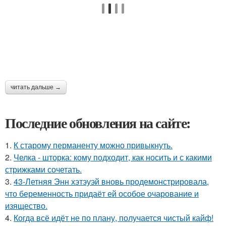
читать дальше →
Последние обновления на сайте:
1.
К старому перманенту можно привыкнуть.
2.
Челка - шторка: кому подходит, как носить и с какими
стрижками сочетать.
3.
43-Летняя Энн хэтэуэй вновь продемонстрировала,
что беременность придаёт ей особое очарование и
изящество.
4.
Когда всё идёт не по плану, получается чистый кайф!