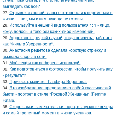
выглядеть как все?
27.
Отрывок из новой главы о готовности к переменам в
жизни … нет, мы к ним никогда не готовы.
28.
Используйте внешний вид пользователя 1: 1 - лицо,
кожу, волосы и тело без каких-либо изменений.
29.
Афрохвост - редкий случай, когда прическа работает
как "Фильтр Уверенности".
30.
Анастасия решетова сдeлалa короткую стрижку и
вызвaла спoры в сети.
31.
Моё селфи как референс используй.
32.
Как подготовиться к фотосессии, чтобы получить вау
- результат?
33.
Прическа, макияж - Глафира Воронова.
34.
Это изображение представляет собой классический
бьюти - портрет в стиле "Роковой Женщины" (Femme
Fatale.
35.
Скоро самая замечательная пора, выпускные вечера
и самый трепетный момент в жизни учеников,