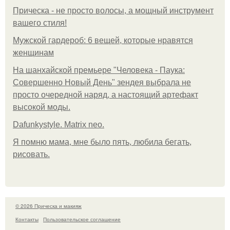
Прическа - не просто волосы, а мощный инструмент
вашего стиля!
Мужской гардероб: 6 вещей, которые нравятся
женщинам
На шанхайской премьере "Человека - Паука:
Совершенно Новый День" зендея выбрала не
просто очередной наряд, а настоящий артефакт
высокой моды.
Dafunkystyle. Matrix neo.
Я помню мама, мне было пять, любила бегать,
рисовать.
© 2026 Прическа и макияж
Контакты
Пользовательское соглашение