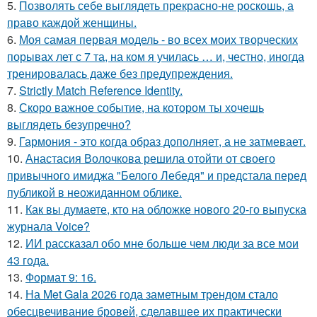
5.
Позволять себе выглядеть прекрасно-не роскошь, а
право каждой женщины.
6.
Моя самая первая модель - во всех моих творческих
порывах лет с 7 та, на ком я училась … и, честно, иногда
тренировалась даже без предупреждения.
7.
Strictly Match Reference Identity.
8.
Скоро важное событие, на котором ты хочешь
выглядеть безупречно?
9.
Гармония - это когда образ дополняет, а не затмевает.
10.
Анастасия Волочкова решила отойти от своего
привычного имиджа "Белого Лебедя" и предстала перед
публикой в неожиданном облике.
11.
Как вы думаете, кто на обложке нового 20-го выпуска
журнала Voice?
12.
ИИ рассказал обо мне больше чем люди за все мои
43 года.
13.
Формат 9: 16.
14.
На Met Gala 2026 года заметным трендом стало
обесцвечивание бровей, сделавшее их практически