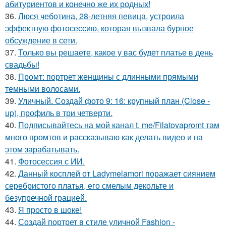
абитуриентов и конечно же их родных!
36.
Люся чеботина, 28-летняя певица, устроила
эффектную фотосессию, которая вызвала бурное
обсуждение в сети.
37.
Только вы решаете, какое у вас будет платье в день
свадьбы!
38.
Промт: портрет женщины с длинными прямыми
темными волосами.
39.
Уличный. Создай фото 9: 16: крупный план (Close -
up), профиль в три четверти.
40.
Подписывайтесь на мой канал t. me/Filatovapromt там
много промтов и рассказываю как делать видео и на
этом зарабатывать.
41.
Фотосессия с ИИ.
42.
Данный косплей от Ladymelamori поражает сиянием
серебристого платья, его смелым декольте и
безупречной грацией.
43.
Я просто в шоке!
44.
Создай портрет в стиле уличной Fashion -