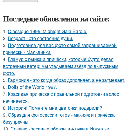
Последние обновления на сайте:
1.
Classique 1995. Midnight Gala Barbie.
2.
Возраст - это состояние души.
3.
Подготовила для вас фото самой запрашиваемой
прически - Мальвинки.
4.
Гламур с рынка и причёски, которые будто делал
встречный ветер: мы угадываем звёзд по выпускным
фото.
5.
Гармония - это когда образ дополняет, а не затмевает.
6.
Dolls of the World 1997.
7.
Красивая прическа с правильной подготовки волос
начинается.
8.
История! Помните мне цветочки подарили?
9.
Образ для фотосессии готов - макияж и причёска
безупречны.
10.
Создаю красивые образы в 4 руки в Иркутске.