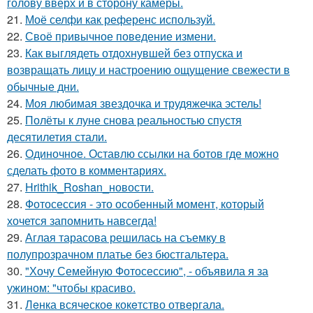
голову вверх и в сторону камеры.
21.
Моё селфи как референс используй.
22.
Своё привычное поведение измени.
23.
Как выглядеть отдохнувшей без отпуска и
возвращать лицу и настроению ощущение свежести в
обычные дни.
24.
Моя любимая звездочка и трудяжечка эстель!
25.
Полёты к луне снова реальностью спустя
десятилетия стали.
26.
Одиночное. Оставлю ссылки на ботов где можно
сделать фото в комментариях.
27.
Hrithik_Roshan_новости.
28.
Фотосессия - это особенный момент, который
хочется запомнить навсегда!
29.
Аглая тарасова решилась на съемку в
полупрозрачном платье без бюстгальтера.
30.
"Хочу Семейную Фотосессию", - объявила я за
ужином: "чтобы красиво.
31.
Лeнка всячeскоe кокeтство отвeргала.