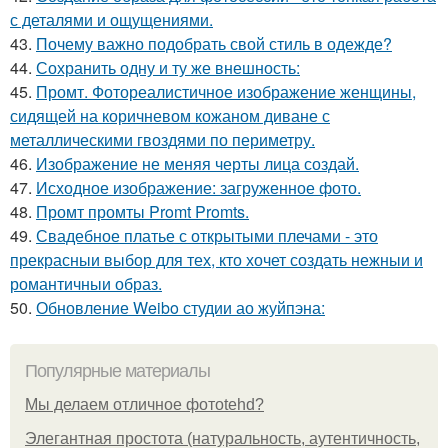
с деталями и ощущениями.
43.
Почему важно подобрать свой стиль в одежде?
44.
Сохранить одну и ту же внешность:
45.
Промт. Фотореалистичное изображение женщины,
сидящей на коричневом кожаном диване с
металлическими гвоздями по периметру.
46.
Изображение не меняя черты лица создай.
47.
Исходное изображение: загруженное фото.
48.
Промт промты Promt Promts.
49.
Свадебное платье с открытыми плечами - это
прекрасныи выбор для тех, кто хочет создать нежныи и
романтичныи образ.
50.
Обновление Weibo студии ао жуйпэна:
Популярные материалы
Мы делаем отличное фотоtehd?
Элегантная простота (натуральность, аутентичность,