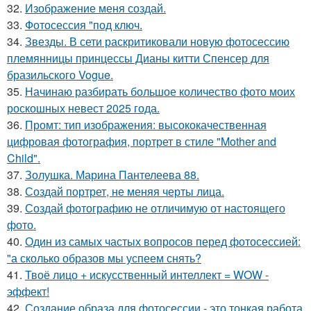
32.
Изображение меня создай.
33.
Фотосессия "под ключ.
34.
Звезды. В сети раскритиковали новую фотосессию
племянницы принцессы Дианы китти Спенсер для
бразильского Vogue.
35.
Начинаю разбирать большое количество фото моих
роскошных невест 2025 года.
36.
Промт: тип изображения: высококачественная
цифровая фотография, портрет в стиле "Mother and
Child".
37.
Золушка. Марина Пантелеева 88.
38.
Создай портрет, не меняя черты лица.
39.
Создай фотографию не отличимую от настоящего
фото.
40.
Один из самых частых вопросов перед фотосессией:
"а сколько образов мы успеем снять?
41.
Твоё лицо + искусственный интеллект = WOW -
эффект!
42.
Создание образа для фотосессии - это тонкая работа