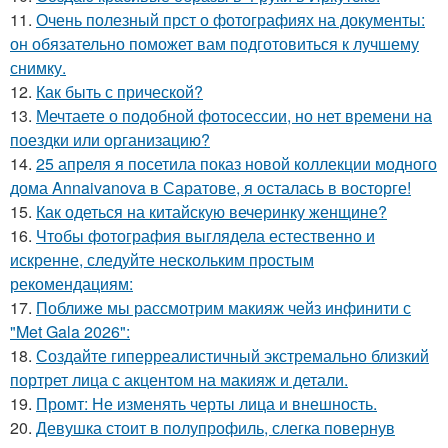
11.
Очень полезный прст о фотографиях на документы:
он обязательно поможет вам подготовиться к лучшему
снимку.
12.
Как быть с прической?
13.
Мечтаете о подобной фотосессии, но нет времени на
поездки или организацию?
14.
25 апреля я посетила показ новой коллекции модного
дома Annaivanova в Саратове, я осталась в восторге!
15.
Как одеться на китайскую вечеринку женщине?
16.
Чтобы фотография выглядела естественно и
искренне, следуйте нескольким простым
рекомендациям:
17.
Поближе мы рассмотрим макияж чейз инфинити с
"Met Gala 2026":
18.
Создайте гиперреалистичный экстремально близкий
портрет лица с акцентом на макияж и детали.
19.
Промт: Не изменять черты лица и внешность.
20.
Девушка стоит в полупрофиль, слегка повернув