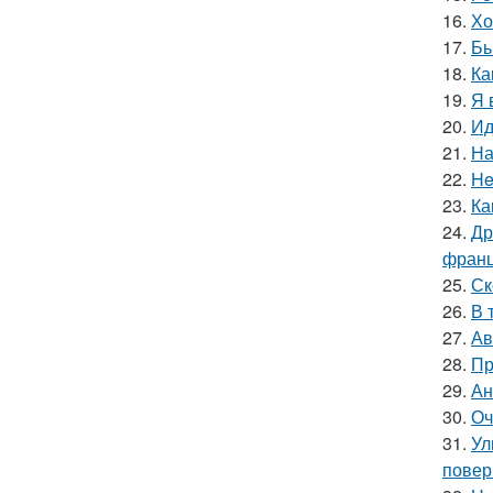
16.
Хо
17.
Бь
18.
Ка
19.
Я 
20.
Ид
21.
На
22.
He
23.
Ка
24.
Др
франц
25.
Ск
26.
В 
27.
Ав
28.
Пр
29.
Ан
30.
Оч
31.
Ул
повер