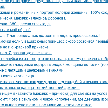
 этой фотографии представлен крупный план молодой жен
ой.
жный и романтичный портрет молодой женщины, 100% сход
ическа, макияж - Глафира Воронова.
рнал WSJ, весна 2026 года.
к вам мой образ?
а в 7 лет решила, как должен выглядеть профессионал!
мочки если у ваших юных принцесс скоро состоится первый 
е но и о красивой причёске.
нал. Я разная, да еще какая.
 волнуйся из-за того, кто не осознает, как ему повезло с тоб
здайте гламурный портрет молодой женщины до талии (то ж
не с летящими шелковыми тканями.
 меняй черты лица.
изнаюсь честно: каждое утро перед свадьбой я немного во
маханская царица - яркий женский архетип.
 ищем визажиста (макияж + прическа) для съемки на услов
омт: Фото в стильном и ярком исполнении, где девушка из
то выполнено в стильном минималистичном стиле.