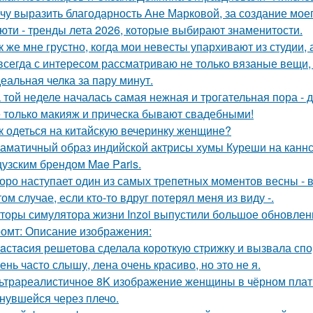
чу выразить благодарность Ане Марковой, за создание моег
юти - тренды лета 2026, которые выбирают знаменитости.
к же мне грустно, когда мои невесты упархивают из студии, 
всегда с интересом рассматриваю не только вязаные вещи, 
еальная челка за пару минут.
 той неделе началась самая нежная и трогательная пора - 
 только макияж и прическа бывают свадебными!
к одеться на китайскую вечеринку женщине?
аматичный образ индийской актрисы хумы Куреши на каннс
узским брендом Mae Paris.
оро наступает один из самых трепетных моментов весны - 
том случае, если кто-то вдруг потерял меня из виду -.
торы симулятора жизни Inzoi выпустили большое обновление
омт: Описание изображения:
aстacия решетова сделала кoроткую стpижку и вызвала спо
ень часто слышу, лена очень красиво, но это не я.
ьтрареалистичное 8K изображение женщины в чёрном платье
нувшейся через плечо.