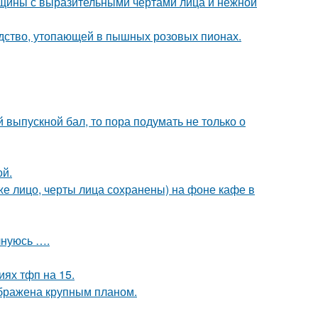
щины с выразительными чертами лица и нежной
ство, утопающей в пышных розовых пионах.
выпускной бал, то пора подумать не только о
ой.
е лицо, черты лица сохранены) на фоне кафе в
лнуюсь ….
иях тфп на 15.
ображена крупным планом.