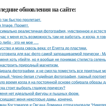
ледние обновления на сайте:
о так быстро пролетает.
k Image. Промпт.
симально реалистичная фотография, чувственное и естест
час у меня есть возможность там не работать, и когда, я гов
о либо - это не мое ….
усство и мода сквозь века: от Египта до пластики.
готовила для вас фото самой запрашиваемой прически - М
меня хоть убейте, но я вообще не понимаю стилиста селены
 настроить природный магнетизм.
ирала фотографии, и не смогла поместить все приятные м
рный. Черно-белая студийная фотография, парный портрет 
ло время когда я на постоянной основе собирала образы дл
гда стоит выбрать гладкую прическу?
меня нет идеальной фигуры и пышных форм.
схищают меня некоторые дамы, конечно.
ман Костомаров и Оксана Домнина отпраздновали "Никеле