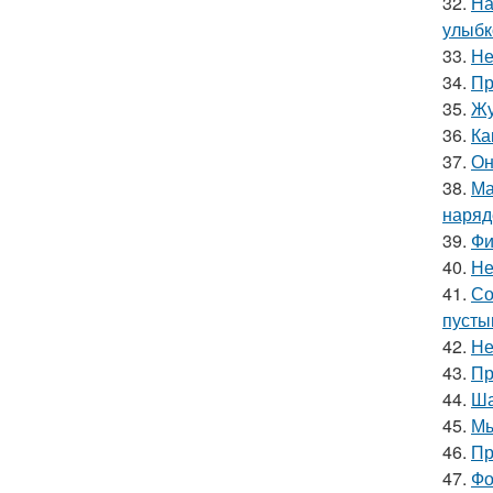
32.
На
улыбк
33.
Не
34.
Пр
35.
Жу
36.
Ка
37.
Он
38.
Ма
наряд
39.
Фи
40.
Не
41.
Со
пусты
42.
Не
43.
Пр
44.
Ша
45.
Мы
46.
Пр
47.
Фо