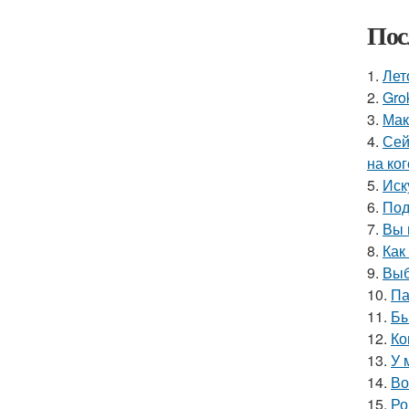
Пос
1.
Лет
2.
Gro
3.
Мак
4.
Сей
на ког
5.
Иск
6.
Под
7.
Вы 
8.
Как
9.
Выб
10.
Па
11.
Бы
12.
Ко
13.
У 
14.
Во
15.
Ро