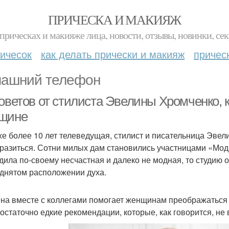
ПРИЧЕСКА И МАКИЯЖ
прическах и макияже лица, новости, отзывы, новинки, сек
ичесок
как делать прически и макияж
причес
ашний телефон
советов от стилиста Эвелины Хромченко, 
щине
же более 10 лет телеведущая, стилист и писательница Эве
разиться. Сотни милых дам становились участницами «Модн
дила по-своему несчастная и далеко не модная, то студию 
днятом расположении духа.
на вместе с коллегами помогает женщинам преображаться н
остаточно едкие рекомендации, которые, как говорится, не в