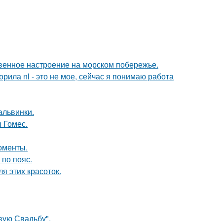
венное настроение на морском побережье.
орила nl - это не мое, сейчас я понимаю работа
альвинки.
 Гомес.
оменты.
по пояс.
я этих красоток.
вую Свадьбу".