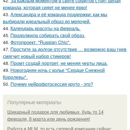
42.
За каждым моментом в свете софитов стоит целая
команда, которая сияет не менее ярко!
43.
Александра и её команда поддержки: как мы
выбирали идеальный образ до мелочей.
44.
Календарь красоты на февраль.
45.
Продолжила собирать свой образ.
46.
Фотопроект. "Russian Chic".
47.
Простите за долгое отсутствие … возможно ваш гнев
смягчит новый набор стикеров!
48.
Промт создай портрет, не меняя черты лица.
49.
Новогодняя ночь с колье "Сердце Снежной
Королевы".
50.
Почему нейрофотосессия круто - это?
Популярные материалы
Шикарный подарок для любимых, будь то 14
февраля, 8 марта или день рождения!
Работа в MLM, то есть сетевой компании сейчас