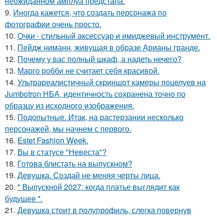
неожиданном амплуа предстала.
9.
Иногда кажется, что создать персонажа по
фотографии очень просто.
10.
Очки - стильный аксессуар и имиджевый инструмент.
11.
Пейдж ниманн, живущая в образе Арианы гранде.
12.
Почему у вас полный шкаф, а надеть нечего?
13.
Марго робби не считает себя красивой.
14.
Ультрареалистичный скриншот камеры поцелуев на
Jumbotron НБА, идентичность сохранена точно по
образцу из исходного изображения.
15.
Подопытные. Итак, на растерзании несколько
персонажей, мы начнем с первого.
16.
Estet Fashion Week.
17.
Вы в статусе "Невеста"?
18.
Готова блистать на выпускном?
19.
Девушка. Создай не меняя черты лица.
20.
* Выпускной 2027: когда платье выглядит как
будущее *.
21.
Девушка стоит в полупрофиль, слегка повернув