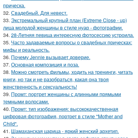
прическа.
32.
Свадебный. Для невест.
33.
Экстремальный крупный план (Extreme Close - up)
лица молодой женщины в стиле нуар - фотографии.
34.
28-Летняя певица интересную фотосессию устроила.
35.
Часто задаваемые вопросы о свадебных прическах:
мифы и реальность.
36.
Почему Jennie вызывает доверие.
37.
Основная композиция и поза.
38.
Можно смотреть фильмы, ходить на тренинги, читать
книги, но так и не разобраться, какая она твоя
женственность и сексуальность!
39.
Промт: портрет женщины с длинными прямыми
темными волосами.
40.
Промт: тип изображения: высококачественная
цифровая фотография, портрет в стиле "Mother and
Child".
41.
Шамаханская царица - яркий женский архетип.