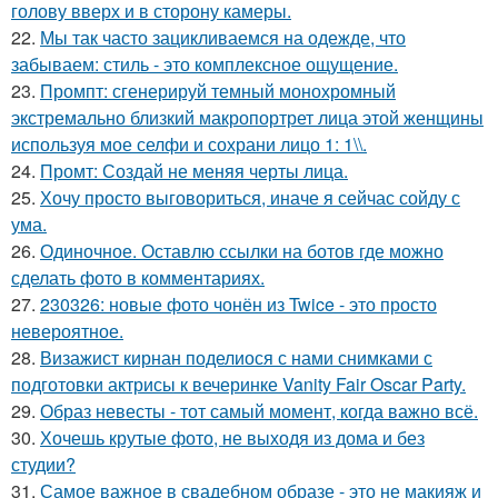
голову вверх и в сторону камеры.
22.
Мы так часто зацикливаемся на одежде, что
забываем: стиль - это комплексное ощущение.
23.
Промпт: сгенерируй темный монохромный
экстремально близкий макропортрет лица этой женщины
используя мое селфи и сохрани лицо 1: 1\\.
24.
Промт: Создай не меняя черты лица.
25.
Хочу просто выговориться, иначе я сейчас сойду с
ума.
26.
Одиночное. Оставлю ссылки на ботов где можно
сделать фото в комментариях.
27.
230326: новые фото чонён из Twice - это просто
невероятное.
28.
Визажист кирнан поделиося с нами снимками с
подготовки актрисы к вечеринке Vanity Fair Oscar Party.
29.
Образ невесты - тот самый момент, когда важно всё.
30.
Хочешь крутые фото, не выходя из дома и без
студии?
31.
Самое важное в свадебном образе - это не макияж и