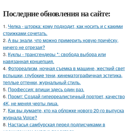
Последние обновления на сайте:
1.
Челка - шторка: кому подходит, как носить и с какими
стрижками сочетать.
2.
А вы знали, что можно примерить новую причёску,
ничего не отрезая?
3.
Куклы - трансгендеры *: свобода выбора или
навязанная концепция.
4.
Фотореализм, ночная съемка в машине, жесткий свет
вспышки, глубокие тени, кинематографичная эстетика,
теплые оттенки, журнальный стиль.
5.
Профессия: впиши здесь один раз.
6.
Промт: Создай гиперреалистичный портрет, качество
4K, не меняя черты лица.
7.
Как вы думаете, кто на обложке нового 20-го выпуска
журнала Voice?
8.
Настасья самбурская перед подписчиками в