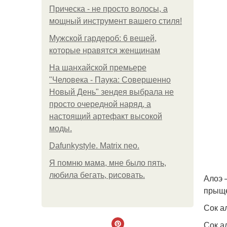
Прическа - не просто волосы, а
мощный инструмент вашего стиля!
Мужской гардероб: 6 вещей,
которые нравятся женщинам
На шанхайской премьере
"Человека - Паука: Совершенно
Новый День" зендея выбрала не
просто очередной наряд, а
настоящий артефакт высокой
моды.
Dafunkystyle. Matrix neo.
Я помню мама, мне было пять,
любила бегать, рисовать.
Алоэ 
прыще
Сок а
Сок а