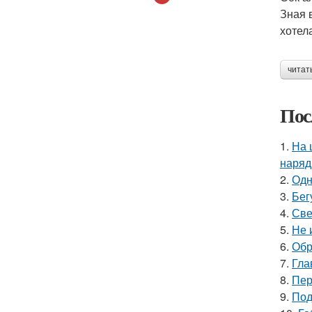
Зная 
хотел
читат
Пос
1.
На 
наряд
2.
Одн
3.
Бег
4.
Све
5.
Не 
6.
Обр
7.
Гла
8.
Пер
9.
Под