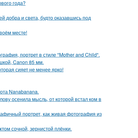
ового года?
ей добра и света, будто оказавшись под
своём месте!
афия, портрет в стиле "Mother and Child".
шкой, Canon 85 мм.
торая сияет не менее ярко!
ота Nanabanana.
лову осенила мысль, от которой встал ком в
афичный портрет, как живая фотография из
ктом сочной, зернистой плёнки.