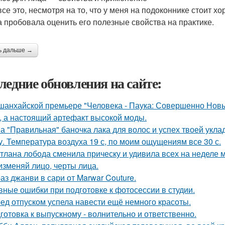
все это, несмотря на то, что у меня на подоконнике стоит х
а пробовала оценить его полезные свойства на практике.
ь дальше →
ледние обновления на сайте:
шанхайской премьере "Человека - Паука: Совершенно Новы
, а настоящий артефакт высокой моды.
а "Правильная" баночка лака для волос и успех твоей укла
у. Температура воздуха 19 с, по моим ощущениям все 30 с.
тлана лобода сменила прическу и удивила всех на неделе 
изменяй лицо, черты лица.
аз джанви в сари от Marwar Couture.
вные ошибки при подготовке к фотосессии в студии.
ед отпуском успела навести ещё немного красоты.
готовка к выпускному - волнительно и ответственно.