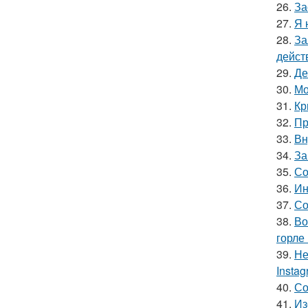
26.
За
27.
Я 
28.
За
дейст
29.
Де
30.
Мо
31.
Кр
32.
Пр
33.
Вн
34.
За
35.
Со
36.
Ин
37.
Со
38.
Во
горле 
39.
Не
Insta
40.
Со
41.
Из