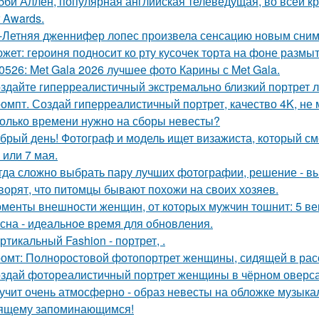
бби Аллен, популярная английская телеведущая, во всей к
r Awards.
-Летняя дженнифер лопес произвела сенсацию новым сним
жет: героиня подносит ко рту кусочек торта на фоне размы
0526: Met Gala 2026 лучшее фото Карины с Met Gala.
здайте гиперреалистичный экстремально близкий портрет л
омпт. Создай гиперреалистичный портрет, качество 4K, не 
олько времени нужно на сборы невесты?
брый день! Фотограф и модель ищет визажиста, который с
 или 7 мая.
гда сложно выбрать пару лучших фотографии, решение - вы
ворят, что питомцы бывают похожи на своих хозяев.
менты внешности женщин, от которых мужчин тошнит: 5 ве
сна - идеальное время для обновления.
ртикальный Fashion - портрет, .
омт: Полноростовой фотопортрет женщины, сидящей в расс
здай фотореалистичный портрет женщины в чёрном оверса
учит очень атмосферно - образ невесты на обложке музыка
ящему запоминающимся!