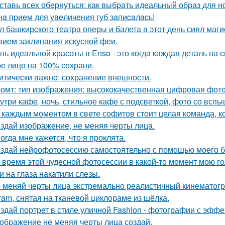
ставь всех обернуться: как выбрать идеальный образ для н
нa пpиeм для увeличeния губ зaпиcaлacь!
л башкирского театра оперы и балета в этот день сиял маги
вием заклинания искусной феи.
нь идеальной красоты в Enso - это когда каждая деталь на 
е лицо на 100% сохрани.
итически важно: сохранение внешности.
омт: тип изображения: высококачественная цифровая фотогр
утри кафе, ночь, стильное кафе с подсветкой, фото со вспы
 каждым моментом в свете софитов стоит целая команда, ко
здай изображение, не меняя черты лица.
огда мне кажется, что я проклята.
здай нейрофотосессию самостоятельно с помощью моего б
 время этой чудесной фотосессии в какой-то момент мою го
и на глаза накатили слезы.
 меняй черты лица экстремально реалистичный кинематогр
gram, снятая на тканевой циклораме из шёлка.
здай портрет в стиле уличной Fashion - фотографии с эффе
ображение не меняя черты лица создай.