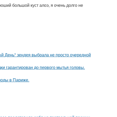
ороший большой куст алоэ, я очень долго не
й День" зендея выбрала не просто очередной
дки гарантирован до первого мытья головы.
моды в Париже.