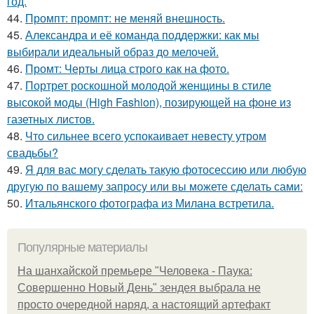
год.
44.
Промпт: промпт: не меняй внешность.
45.
Александра и её команда поддержки: как мы
выбирали идеальный образ до мелочей.
46.
Промт: Черты лица строго как на фото.
47.
Портрет роскошной молодой женщины в стиле
высокой моды (High Fashion), позирующей на фоне из
газетных листов.
48.
Что сильнее всего успокаивает невесту утром
свадьбы?
49.
Я для вас могу сделать такую фотосессию или любую
другую по вашему запросу или вы можете сделать сами:
50.
Итальянского фотографа из Милана встретила.
Популярные материалы
На шанхайской премьере "Человека - Паука:
Совершенно Новый День" зендея выбрала не
просто очередной наряд, а настоящий артефакт