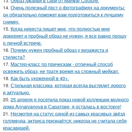
13.
Образ джанви в сари от Marwar Couture.
14.
Очень полезный прст о фотографиях на документы:
он обязательно поможет вам подготовиться к лучшему
снимку.
15.
Когда невеста пишет мне, что полностью мне
доверяет и пробный образ не нужен, я все равно прошу
о личной встрече.
16.
Почему нужен пробный образ у визажиста и
стилиста?
17.
Мастер-класс по прическам - отличный способ
освежить образ, не тратя время на сложный мейкап.
18.
Как быть ухоженной в 40+.
19.
Стильная классика, которая всегда выглядит дорого
и актуально.
20.
25 апреля я посетила показ новой коллекции модного
дома Annaivanova в Саратове, я осталась в восторге!
21.
Несмотря на статус одной из самых красивых звёзд
голливуда, актриса признаётся: никогда не считала себя
красавицей.