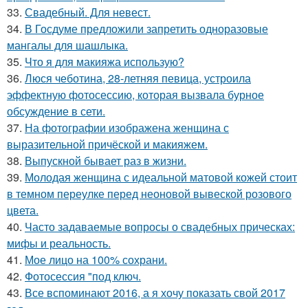
33.
Свадебный. Для невест.
34.
В Госдуме предложили запретить одноразовые
мангалы для шашлыка.
35.
Что я для макияжа использую?
36.
Люся чеботина, 28-летняя певица, устроила
эффектную фотосессию, которая вызвала бурное
обсуждение в сети.
37.
На фотографии изображена женщина с
выразительной причёской и макияжем.
38.
Выпускной бывает раз в жизни.
39.
Молодая женщина с идеальной матовой кожей стоит
в темном переулке перед неоновой вывеской розового
цвета.
40.
Часто задаваемые вопросы о свадебных прическах:
мифы и реальность.
41.
Мое лицо на 100% сохрани.
42.
Фотосессия "под ключ.
43.
Все вспоминают 2016, а я хочу показать свой 2017