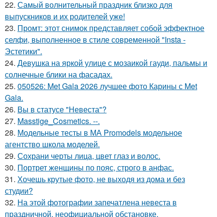
22.
Самый волнительный праздник близко для
выпускников и их родителей уже!
23.
Промт: этот снимок представляет собой эффектное
селфи, выполненное в стиле современной "Insta -
Эстетики".
24.
Девушка на яркой улице с мозаикой гауди, пальмы и
солнечные блики на фасадах.
25.
050526: Met Gala 2026 лучшее фото Карины с Met
Gala.
26.
Вы в статусе "Невеста"?
27.
Masstige_Cosmetics. --.
28.
Модельные тесты в МА Promodels модельное
агентство школа моделей.
29.
Сохрани черты лица, цвет глаз и волос.
30.
Портрет женщины по пояс, строго в анфас.
31.
Хочешь крутые фото, не выходя из дома и без
студии?
32.
На этой фотографии запечатлена невеста в
праздничной, неофициальной обстановке.