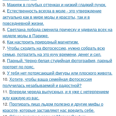
3.
Макияж в голубых оттенках и низкий гладкий пучок.
4.
Естественность всегда в моде - это утверждение
актуально как в мире моды и красоты, так и в
повседневной жизни.
5.
Светлана лобода сменила прическу и удивила всех на
неделе моды в Париже.
6.
Как настроить природный магнетизм.
7.
Чтобы сходить на фотосессию, нужно собрать всю
семью, потратить на это кучу времени, денег и сил.
8.
Парный. Черно-белая студийная фотография, парный
портрет по пояс.
9.
У тебя нет потрясающей фигуры или плоского живота.
10.
Хотите, чтобы ваша семейная фотосессия
получилась незабываемой и радостной?
11.
Впереди череда выпускных, и я уже с нетерпением
жду каждую из вас.
12.
Протирать лицо льдом полезно и другие мифы о
красоте, которые заставляют нас вредить себе.