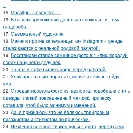
-.
15.
Masstige_Cosmetics. --.
16.
В нашем приложении довольно сложная система
гардероба.
17.
Съёмка юный художник.
18.
Макияж против капельницы: как Instagram - тренды
сталкиваются с реальной родовой палатой.
19.
Восстанови старое семейное фото в 1 клик, порадуй
своих бабушек и дедушек.
20.
Зашла в кафе выпить кофе перед работой.
21.
Хочу просто выговориться, иначе я сейчас сойду с
ума.
22.
Отредактировала фото из паспорта: подобрала стиль
одежды, легкий повседневный макияж, прическу
оставила, чтоб было минимум изменений.
23.
Да, я признаюсь, что не являюсь трендовым
визажистом и стилистом по прическам.
24.
Не меняя внешности женщины с фото, перед нами