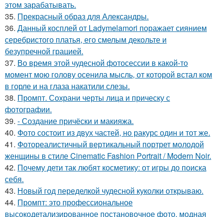
этом зарабатывать.
35.
Прекрасный образ для Александры.
36.
Данный косплей от Ladymelamori поражает сиянием
серебристого платья, его смелым декольте и
безупречной грацией.
37.
Во время этой чудесной фотосессии в какой-то
момент мою голову осенила мысль, от которой встал ком
в горле и на глаза накатили слезы.
38.
Промпт. Сохрани черты лица и прическу с
фотографии.
39.
- Создание причёски и макияжа.
40.
Фото состоит из двух частей, но ракурс один и тот же.
41.
Фотореалистичный вертикальный портрет молодой
женщины в стиле Cinematic Fashion Portrait / Modern Noir.
42.
Почему дети так любят косметику: от игры до поиска
себя.
43.
Новый год переделкой чудесной куколки открываю.
44.
Промпт: это профессиональное
высокодетализированное постановочное фото, модная