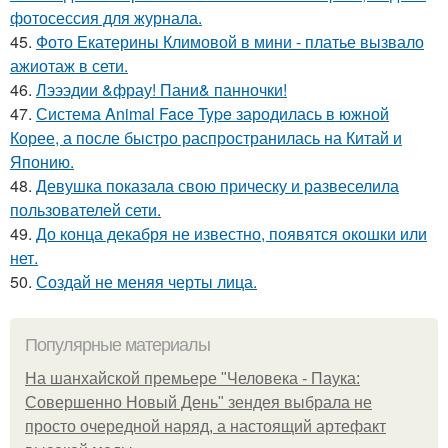
фотосессия для журнала.
45.
Фото Екатерины Климовой в мини - платье вызвало
ажиотаж в сети.
46.
Лэээдии &фрау! Пани& панночки!
47.
Система Animal Face Type зародилась в южной
Корее, а после быстро распространилась на Китай и
Японию.
48.
Девушка показала свою прическу и развеселила
пользователей сети.
49.
До конца декабря не известно, появятся окошки или
нет.
50.
Создай не меняя черты лица.
Популярные материалы
На шанхайской премьере "Человека - Паука:
Совершенно Новый День" зендея выбрала не
просто очередной наряд, а настоящий артефакт