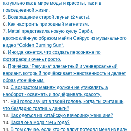
актуально как в мире моды и красоты, так и в
повседневной жизни.
5.
Возвращение старой лгуньи (2 часть).
6.
Как настроить природный магнетизм.
7.
Mattel представила новую куклу Барби,
вдохновлённую образом майли Сайрус из музыкального
видео "Golden Burning Sun".
8.
Иногда кажется, что создать персонажа по
фотографии очень просто.
9.
Причёска "Ракушка" элегантный и универсальный
вариант, который подчёркивает женственность и делает
образ утончённым.
10.
С возрастом макияж должен не утяжелять, а
наоборот - освежать и подчёркивать красоту.
11.
Чей голос звучит в твоей голове, когда ты считаешь,
что бездарно тратишь деньги?
12.
Как одеться на китайскую вечеринку женщине?
13.
Какая она мода 1945 года?
14.
В том случае, если кто-то вдруг потерял меня из виду