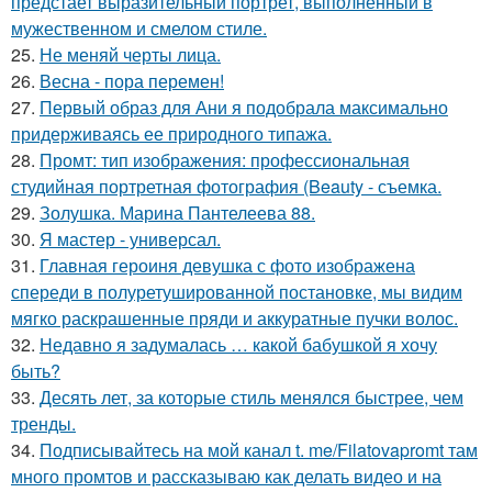
предстает выразительный портрет, выполненный в
мужественном и смелом стиле.
25.
Не меняй черты лица.
26.
Весна - пора перемен!
27.
Первый образ для Ани я подобрала максимально
придерживаясь ее природного типажа.
28.
Промт: тип изображения: профессиональная
студийная портретная фотография (Beauty - съемка.
29.
Золушка. Марина Пантелеева 88.
30.
Я мастер - универсал.
31.
Главная героиня девушка с фото изображена
спереди в полуретушированной постановке, мы видим
мягко раскрашенные пряди и аккуратные пучки волос.
32.
Недавно я задумалась … какой бабушкой я хочу
быть?
33.
Десять лет, за которые стиль менялся быстрее, чем
тренды.
34.
Подписывайтесь на мой канал t. me/Filatovapromt там
много промтов и рассказываю как делать видео и на