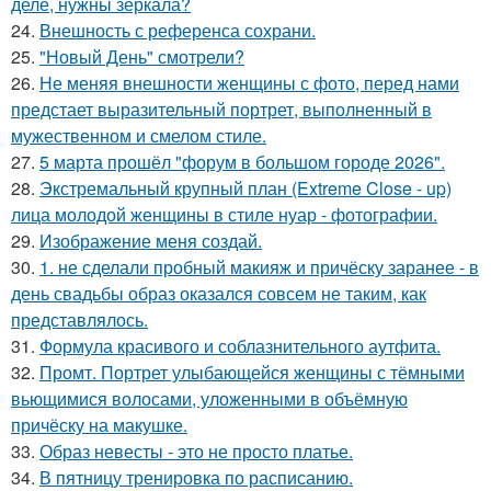
деле, нужны зеркала?
24.
Внешность с референса сохрани.
25.
"Новый День" смотрели?
26.
Не меняя внешности женщины с фото, перед нами
предстает выразительный портрет, выполненный в
мужественном и смелом стиле.
27.
5 марта прошёл "форум в большом городе 2026".
28.
Экстремальный крупный план (Extreme Close - up)
лица молодой женщины в стиле нуар - фотографии.
29.
Изображение меня создай.
30.
1. не сделали пробный макияж и причёску заранее - в
день свадьбы образ оказался совсем не таким, как
представлялось.
31.
Формула красивого и соблазнительного аутфита.
32.
Промт. Портрет улыбающейся женщины с тёмными
вьющимися волосами, уложенными в объёмную
причёску на макушке.
33.
Образ невесты - это не просто платье.
34.
В пятницу тренировка по расписанию.