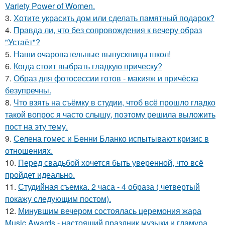
Variety Power of Women.
3.
Хотите украсить дом или сделать памятный подарок?
4.
Правда ли, что без сопровождения к вечеру образ
"Устаёт"?
5.
Наши очаровательные выпускницы школ!
6.
Когда стоит выбрать гладкую прическу?
7.
Образ для фотосессии готов - макияж и причёска
безупречны.
8.
Что взять на съёмку в студии, чтоб всё прошло гладко
такой вопрос я часто слышу, поэтому решила выложить
пост на эту тему.
9.
Селена гомес и Бенни Бланко испытывают кризис в
отношениях.
10.
Перед свадьбой хочется быть уверенной, что всё
пройдет идеально.
11.
Студийная съемка. 2 часа - 4 образа ( четвертый
покажу следующим постом).
12.
Минувшим вечером состоялась церемония жара
Music Awards - настоящий праздник музыки и гламура.