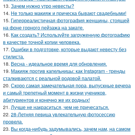
13.
Зачем нужно утро невесты?
14.
He только макияж и прическа бывают свадебными!
15.
Гиперреалистичная фотография женщины, стоящей
на фоне горного пейзажа на закате.
16.
Как создать? Используйте загруженную фотографию
в качестве точной копии человека.
17.
Ошибки в подготовке, которые выдают невесту без
стилиста.
18.
Весна - идеальное время для обновления.
19.
Макияж против капельницы: как Instagram - тренды
сталкиваются с реальной родовой палатой.
20.
Скоро самая замечательная пора, выпускные вечера
и самый трепетный момент в жизни учеников,
абитуриентов и конечно же их родных!
21.
Лучше не накраситься, чем не причесаться.
22.
28-Летняя певица увлекательную фотосессию
провела.
23.
Вы когда-нибудь задумывались, зачем нам, на самом