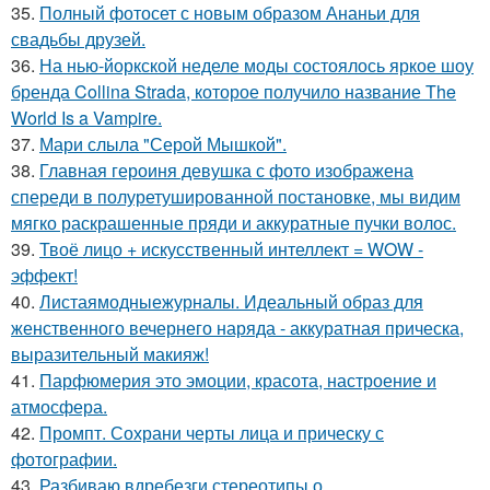
35.
Полный фотосет с новым образом Ананьи для
свадьбы друзей.
36.
На нью-йоркской неделе моды состоялось яркое шоу
бренда Collina Strada, которое получило название The
World Is a Vampire.
37.
Мари слыла "Серой Мышкой".
38.
Главная героиня девушка с фото изображена
спереди в полуретушированной постановке, мы видим
мягко раскрашенные пряди и аккуратные пучки волос.
39.
Твоё лицо + искусственный интеллект = WOW -
эффект!
40.
Листаямодныежурналы. Идеальный образ для
женственного вечернего наряда - аккуратная прическа,
выразительный макияж!
41.
Парфюмерия это эмоции, красота, настроение и
атмосфера.
42.
Промпт. Сохрани черты лица и прическу с
фотографии.
43.
Разбиваю вдребезги стереотипы о