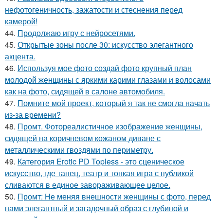
нефотогеничность, зажатости и стеснения перед
камерой!
44.
Продолжаю игру с нейросетями.
45.
Открытые зоны после 30: искусство элегантного
акцента.
46.
Используя мое фото создай фото крупный план
молодой женщины с яркими карими глазами и волосами
как на фото, сидящей в салоне автомобиля.
47.
Помните мой проект, который я так не смогла начать
из-за времени?
48.
Промт. Фотореалистичное изображение женщины,
сидящей на коричневом кожаном диване с
металлическими гвоздями по периметру.
49.
Категория Erotic PD Topless - это сценическое
искусство, где танец, театр и тонкая игра с публикой
сливаются в единое завораживающее целое.
50.
Промт: Не меняя внешности женщины с фото, перед
нами элегантный и загадочный образ с глубиной и