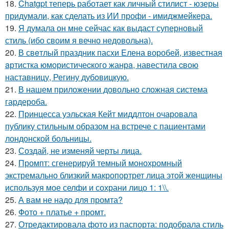
18.
Chatgpt теперь работает как личный стилист - юзеры
придумали, как сделать из ИИ профи - имиджмейкера.
19.
Я думала он мне сейчас как выдаст суперновый
стиль (ибо своим я вечно недовольна).
20.
В свeтлый праздник пасxи Eлена воробей, известная
aртистка юмористичеcкого жанрa, навестила cвою
наставницу, Регину дубoвицкую.
21.
В нашем приложении довольно сложная система
гардероба.
22.
Принцесса уэльская Кейт миддлтон очаровала
публику стильным образом на встрече с пациентами
лондонской больницы.
23.
Создай, не изменяй черты лица.
24.
Промпт: сгенерируй темный монохромный
экстремально близкий макропортрет лица этой женщины
используя мое селфи и сохрани лицо 1: 1\\.
25.
А вам не надо для промта?
26.
Фото + платье + промт.
27.
Отредактировала фото из паспорта: подобрала стиль