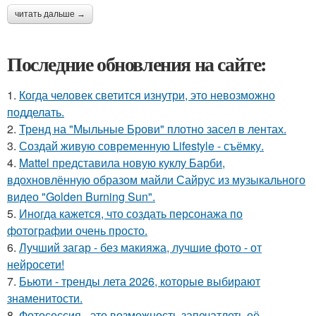
читать дальше →
Последние обновления на сайте:
1.
Когда человек светится изнутри, это невозможно
подделать.
2.
Тренд на "Мыльные Брови" плотно засел в лентах.
3.
Создай живую современную Lifestyle - съёмку.
4.
Mattel представила новую куклу Барби,
вдохновлённую образом майли Сайрус из музыкального
видео "Golden Burning Sun".
5.
Иногда кажется, что создать персонажа по
фотографии очень просто.
6.
Лучший загар - без макияжа, лучшие фото - от
нейросети!
7.
Бьюти - тренды лета 2026, которые выбирают
знаменитости.
8.
Фотосессия - это возможность запечатлеть её