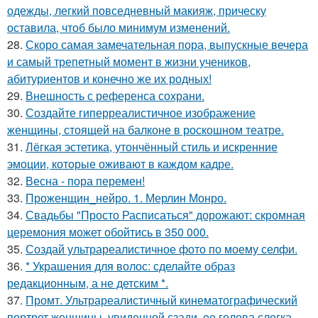
одежды, легкий повседневный макияж, прическу
оставила, чтоб было минимум изменений.
28.
Скоро самая замечательная пора, выпускные вечера
и самый трепетный момент в жизни учеников,
абитуриентов и конечно же их родных!
29.
Внешность с референса сохрани.
30.
Создайте гиперреалистичное изображение
женщины, стоящей на балконе в роскошном театре.
31.
Лёгкая эстетика, утончённый стиль и искренние
эмоции, которые оживают в каждом кадре.
32.
Весна - пора перемен!
33.
Проженщин_нейро. 1. Мерлин Монро.
34.
Свадьбы "Просто Расписаться" дорожают: скромная
церемония может обойтись в 350 000.
35.
Создай ультрареалистичное фото по моему селфи.
36.
* Украшения для волос: сделайте образ
редакционным, а не детским *.
37.
Промт. Ультрареалистичный кинематографический
портрет женщины, увиденной сзади, ее голова слегка