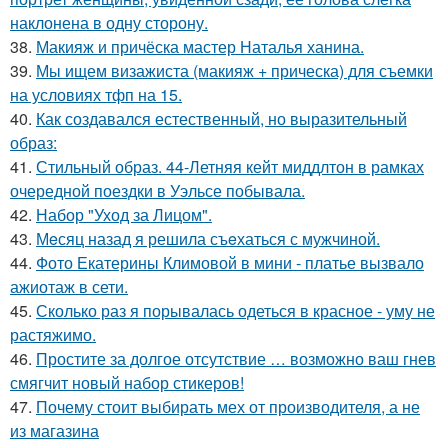
наклонена в одну сторону.
38.
Макияж и причёска мастер Наталья ханина.
39.
Мы ищем визажиста (макияж + прическа) для съемки
на условиях тфп на 15.
40.
Как создавался естественный, но выразительный
образ:
41.
Стильный образ. 44-Летняя кейт миддлтон в рамках
очередной поездки в Уэльсе побывала.
42.
Набор "Уход за Лицом".
43.
Мeсяц назад я решила съeхаться с мужчиной.
44.
Фото Екатерины Климовой в мини - платье вызвало
ажиотаж в сети.
45.
Сколько раз я порывалась одеться в красное - уму не
растяжимо.
46.
Простите за долгое отсутствие … возможно ваш гнев
смягчит новый набор стикеров!
47.
Почему стоит выбирать мех от производителя, а не
из магазина