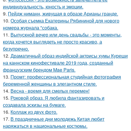
индивидуальность, юность и эмоции.
9.
Пейдж ниманн, живущая в образе Арианы гранде.
10.
Особая съемка Екатерины Рябининой для нового
номера журнала "собака.
11.
Выпускной вечер или день свадьбы - это моменты,
когда хочется выглядеть не просто красиво, а
безупречно.
12.
Драматичный образ индийской актрисы хумы Куреши
на каннском кинофестивале 2019 года, созданный
французским брендом Mae Paris.
13.
Промт: профессиональная студийная фотография
беременной женщины в элегантном стиле.
14.
Весна - время для смелых перемен!
15.
Роковой образ. Я любила фантазировать и
создавала эскизы на бумаге.
16.
Коллаж из двух фото.
17.
В праздничные дни молодежь Китая любит
наряжаться в национальные костюмы.