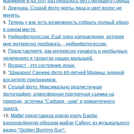
маникюре и на этот раз обошлось без слепящего глянца.
3.
Девушка. Создай фото черты лица и цвет волос не
менять.
4.
Теперь у вас есть возможность собрать полный образ
в одном месте.
5.
Нейрофотосессии. Ещё одно направление, которое
мне интересно пробовать, - нейрофотосессии.
6.
Представляете, как интересно узнавать о необычных
увлечениях и талантах наших малышей.
7.
Возраст - это состояние души.
8.
"Шикарна! Свежее фото 60-летней Марины зудиной
восхитило поклонников.
9.
Создай фото. Максимально реалистичная
фотография, атмосферная портретная съемка на
природе, эстетика "Сафари - шик" и романтичного
заката.
10.
Mattel представила новую куклу Барби,
вдохновлённую образом майли Сайрус из музыкального
видео "Golden Burning Sun".