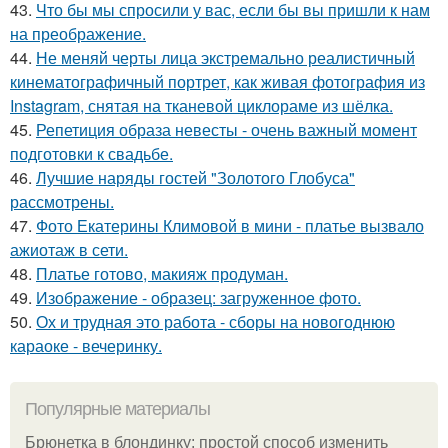
43.
Что бы мы спросили у вас, если бы вы пришли к нам
на преображение.
44.
Не меняй черты лица экстремально реалистичный
кинематографичный портрет, как живая фотография из
Instagram, снятая на тканевой циклораме из шёлка.
45.
Репетиция образа невесты - очень важный момент
подготовки к свадьбе.
46.
Лучшие наряды гостей "Золотого Глобуса"
рассмотрены.
47.
Фото Екатерины Климовой в мини - платье вызвало
ажиотаж в сети.
48.
Платье готово, макияж продуман.
49.
Изображение - образец: загруженное фото.
50.
Ох и трудная это работа - сборы на новогоднюю
караоке - вечеринку.
Популярные материалы
Брюнетка в блондинку: простой способ изменить