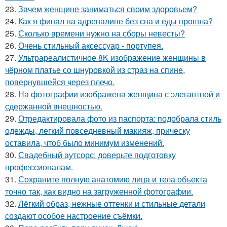
23.
Зачем женщине заниматься своим здоровьем?
24.
Как я финал на адреналине без сна и еды прошла?
25.
Сколько времени нужно на сборы невесты?
26.
Очень стильный аксессуар - портупея.
27.
Ультрареалистичное 8K изображение женщины в
чёрном платье со шнуровкой из страз на спине,
повернувшейся через плечо.
28.
На фотографии изображена женщина с элегантной и
сдержанной внешностью.
29.
Отредактировала фото из паспорта: подобрала стиль
одежды, легкий повседневный макияж, прическу
оставила, чтоб было минимум изменений.
30.
Свадебный аутсорс: доверьте подготовку
профессионалам.
31.
Сохраните полную анатомию лица и тела объекта
точно так, как видно на загруженной фотографии.
32.
Лёгкий образ, нежные оттенки и стильные детали
создают особое настроение съёмки.