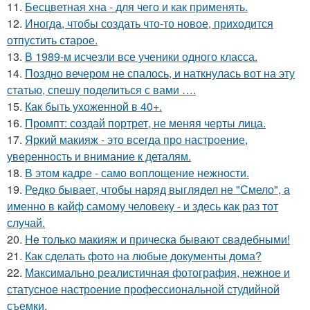
11.
Бесцветная хна - для чего и как применять.
12.
Иногда, чтобы создать что-то новое, приходится
отпустить старое.
13.
В 1989-м исчезли все ученики одного класса.
14.
Поздно вечером не спалось, и наткнулась вот на эту
статью, спешу поделиться с вами ….
15.
Как быть ухоженной в 40+.
16.
Промпт: создай портрет, не меняя черты лица.
17.
Яркий макияж - это всегда про настроение,
уверенность и внимание к деталям.
18.
В этом кадре - само воплощение нежности.
19.
Редко бывает, чтобы наряд выглядел не "Смело", а
именно в кайф самому человеку - и здесь как раз тот
случай.
20.
He только макияж и прическа бывают свадебными!
21.
Как сделать фото на любые документы дома?
22.
Максимально реалистичная фотография, нежное и
статусное настроение профессиональной студийной
съемки.