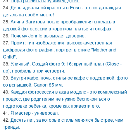
33.
Пора разбить пару яичек, Джек!
34.
День идеальной красоты в Enso - это когда каждая
деталь на своём месте!
35.
Алина Загитова после преображения снялась в
дерзкой фотосессии в коротком платье и гольфах.
36.
Почему Jennie вызывает доверие.
37.
Промт: тип изображения: высококачественная
цифровая фотография, портрет в стиле "Mother and
Child".
38.
Уличный. Создай фото 9: 16: крупный план (Close -
up), профиль в три четверти.
39.
Внутри кафе, ночь, стильное кафе с подсветкой, фото
со вспышкой, Canon 85 мм.
40.
Каждая фотосессия в аква моделс - это комплексный
процесс, где родителям не нужно беспокоиться о
подготовке ребенка, кроме как привезти его.
41.
Я мастер - универсал.
42.
Десять лет, за которые стиль менялся быстрее, чем
тренды.