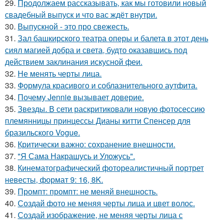
29.
Продолжаем рассказывать, как мы готовили новый
свадебный выпуск и что вас ждёт внутри.
30.
Выпускной - это про свежесть.
31.
Зал башкирского театра оперы и балета в этот день
сиял магией добра и света, будто оказавшись под
действием заклинания искусной феи.
32.
Не менять черты лица.
33.
Формула красивого и соблазнительного аутфита.
34.
Почему Jennie вызывает доверие.
35.
Звезды. В сети раскритиковали новую фотосессию
племянницы принцессы Дианы китти Спенсер для
бразильского Vogue.
36.
Критически важно: сохранение внешности.
37.
"Я Сама Накрашусь и Уложусь".
38.
Кинематографический фотореалистичный портрет
невесты, формат 9: 16, 8K.
39.
Промпт: промпт: не меняй внешность.
40.
Создай фото не меняя черты лица и цвет волос.
41.
Создай изображение, не меняя черты лица с