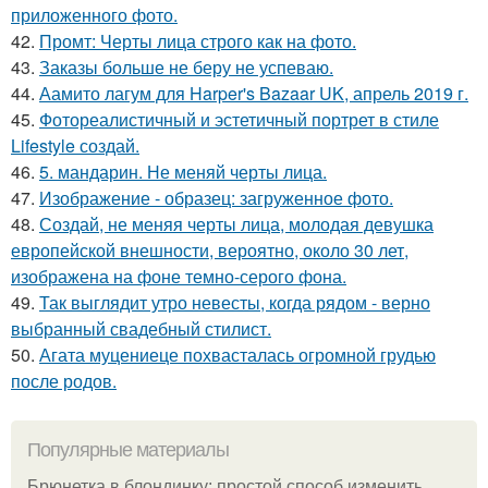
приложенного фото.
42.
Промт: Черты лица строго как на фото.
43.
Заказы больше не беру не успеваю.
44.
Аамито лагум для Harper's Bazaar UK, апрель 2019 г.
45.
Фотореалистичный и эстетичный портрет в стиле
Lifestyle создай.
46.
5. мандарин. Не меняй черты лица.
47.
Изображение - образец: загруженное фото.
48.
Создай, не меняя черты лица, молодая девушка
европейской внешности, вероятно, около 30 лет,
изображена на фоне темно-серого фона.
49.
Так выглядит утро невесты, когда рядом - верно
выбранный свадебный стилист.
50.
Агата муцениеце похвасталась огромной грудью
после родов.
Популярные материалы
Брюнетка в блондинку: простой способ изменить