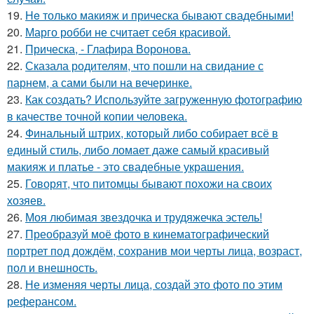
19.
He только макияж и прическа бывают свадебными!
20.
Марго робби не считает себя красивой.
21.
Прическа, - Глафира Воронова.
22.
Сказала родителям, что пошли на свидание с
парнем, а сами были на вечеринке.
23.
Как создать? Используйте загруженную фотографию
в качестве точной копии человека.
24.
Финальный штрих, который либо собирает всё в
единый стиль, либо ломает даже самый красивый
макияж и платье - это свадебные украшения.
25.
Говорят, что питомцы бывают похожи на своих
хозяев.
26.
Моя любимая звездочка и трудяжечка эстель!
27.
Преобразуй моё фото в кинематографический
портрет под дождём, сохранив мои черты лица, возраст,
пол и внешность.
28.
Не изменяя черты лица, создай это фото по этим
реферансом.