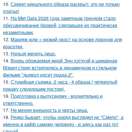
10.
Секрет идеального образа раскрыт: это не только
платье!
11.
На Met Gala 2026 года заметным трендом стало
обесцвечивание бровей, сделавшее их практически
незаметными.
12.
Макияж юли + низкий хвост на основе локонов для
красотки.
13.
Нельзя менять лицо.
14.
Вновь обожаемая мной Энн хэтэуэй и шикарная
Мэрил стрип встретились в динамичном и стильном
фильме "дьявол носит прада 2".
15.
Студийная съемка. 2 часа - 4 образа ( четвертый
покажу следующим постом).
16.
Подготовка к выпускному - волнительно и
ответственно.
17.
Не меняя внешность и черты лица.
18.
Редко бывает, чтобы наряд выглядел не "Смело", а
именно в кайф самому человеку - и здесь как раз тот
случай.