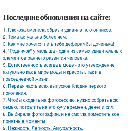
Последние обновления на сайте:
1.
Глюкоза сменила образ и удивила поклонников.
2.
Тема актуальна более чем.
3.
Как мне хочется петь тебе деферамбы доченька!
4.
"Родничок" у малыша - один из самых удивительных
элементов раннего развития человека.
5.
Естественность всегда в моде - это утверждение
актуально как в мире моды и красоты, так и в
повседневной жизни.
6.
Первая часть всех выпусков Клодин первого
поколения.
7.
Чтобы сходить на фотосессию, нужно собрать всю
семью, потратить на это кучу времени, денег и сил.
8.
Выбирала фотографии, и не смогла поместить все
приятные моменты.
9.
Нежность. Легкость. Аккуратность.