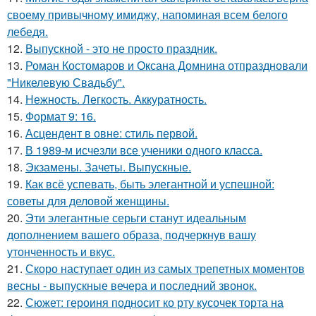
своему привычному имиджу, напоминая всем белого
лебедя.
12.
Выпускной - это не просто праздник.
13.
Роман Костомаров и Оксана Домнина отпраздновали
"Никелевую Свадьбу".
14.
Нежность. Легкость. Аккуратность.
15.
Формат 9: 16.
16.
Асцендент в овне: стиль первой.
17.
В 1989-м исчезли все ученики одного класса.
18.
Экзамены. Зачеты. Выпускные.
19.
Как всё успевать, быть элегантной и успешной:
советы для деловой женщины.
20.
Эти элегантные серьги станут идеальным
дополнением вашего образа, подчеркнув вашу
утонченность и вкус.
21.
Скоро наступает один из самых трепетных моментов
весны - выпускные вечера и последний звонок.
22.
Сюжет: героиня подносит ко рту кусочек торта на