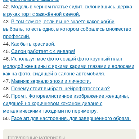
42.
Модель в чёрном платье сидит, склонившись, держа
в руках торт с зажжённой свечой.
43.
В том случае, если вы не знаете какое хобби
выбрать, то есть одно, в котором собрались множество
профессий.
44.
Как быть красивой.
45.
Салон работает с 4 января!
46.
Используя мое фото создай фото крупный план
молодой женщины с яркими карими глазами и волосами
как на фото, сидящей в салоне автомобиля.
47.
Макияж зеркало эпохи и личности.
48.
Почему стоит выбрать нейрофотосессию?
49.
Промт. Фотореалистичное изображение женщины,
сидящей на коричневом кожаном диване с
металлическими гвоздями по периметру.
50.
Face art для настроения, для завершённого образа.
Популярные материалы