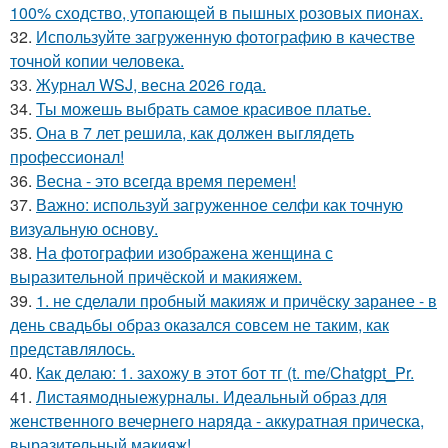
100% сходство, утопающей в пышных розовых пионах.
32.
Используйте загруженную фотографию в качестве
точной копии человека.
33.
Журнал WSJ, весна 2026 года.
34.
Ты можешь выбрать самое красивое платье.
35.
Она в 7 лет решила, как должен выглядеть
профессионал!
36.
Весна - это всегда время перемен!
37.
Важно: используй загруженное селфи как точную
визуальную основу.
38.
На фотографии изображена женщина с
выразительной причёской и макияжем.
39.
1. не сделали пробный макияж и причёску заранее - в
день свадьбы образ оказался совсем не таким, как
представлялось.
40.
Как делаю: 1. захожу в этот бот тг (t. me/Chatgpt_Pr.
41.
Листаямодныежурналы. Идеальный образ для
женственного вечернего наряда - аккуратная прическа,
выразительный макияж!