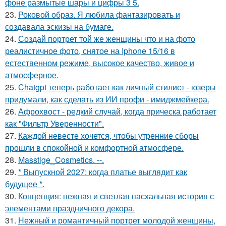
фоне размытые шары и цифры 3 5.
23.
Роковой образ. Я любила фантазировать и
создавала эскизы на бумаге.
24.
Создай портрет той же женщины что и на фото
реалистичное фото, снятое на Iphone 15/16 в
естественном режиме, высокое качество, живое и
атмосферное.
25.
Chatgpt теперь работает как личный стилист - юзеры
придумали, как сделать из ИИ профи - имиджмейкера.
26.
Афрохвост - редкий случай, когда прическа работает
как "Фильтр Уверенности".
27.
Каждой невесте хочется, чтобы утренние сборы
прошли в спокойной и комфортной атмосфере.
28.
Masstige_Cosmetics. --.
29.
* Выпускной 2027: когда платье выглядит как
будущее *.
30.
Концепция: нежная и светлая пасхальная история с
элементами праздничного декора.
31.
Нежный и романтичный портрет молодой женщины,