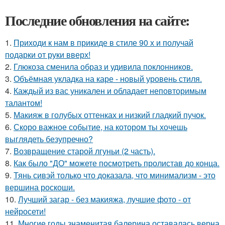
Последние обновления на сайте:
1.
Приходи к нам в прикиде в стиле 90 х и получай
подарки от руки вверх!
2.
Глюкоза сменила образ и удивила поклонников.
3.
Объёмная укладка на каре - новый уровень стиля.
4.
Каждый из вас уникален и обладает неповторимым
талантом!
5.
Макияж в голубых оттенках и низкий гладкий пучок.
6.
Скоро важное событие, на котором ты хочешь
выглядеть безупречно?
7.
Возвращение старой лгуньи (2 часть).
8.
Как было "ДО" можете посмотреть пролистав до конца.
9.
Тянь сивэй только что доказала, что минимализм - это
вершина роскоши.
10.
Лучший загар - без макияжа, лучшие фото - от
нейросети!
11.
Многие годы знаменитая балерина оставалась верна