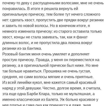
почему-то деву с распущенными волосами, мне не очень
понравилась. В итоге я решила вернуть ей
оригинальную прическу, тем более тут нечего сложного
нет: сделать хвост, пропустить две прядки вокруг резинки
и завить по новой волосы. Но в конечном итоге, я
немного изменила прическу: из старого оставила только
хвост, концы не стала завивать, так, как я фанат
длинных волос, и не пропустила два локона вокруг
резинки из-за бантика.
Розовый бантик меня очень умиляет и дополняет
простую прическу. Правда, у меня он переместился на
резинку, а в оригинальной прически был ниже. Но мне
так больше нравиться. Прошивка не очень густая,
средняя, но сами волосы мягкие и очень приятные.
Из всей линийки кукол, мне кажется самый красивый
наряд у этой девушки. Честно, долгое время, я считала,
эта еще одна Барби Клара, только не мультяшная, а
именно классическая из балета. Уж больно красивое у
нее платье и сама она как принцесса и даже, зная