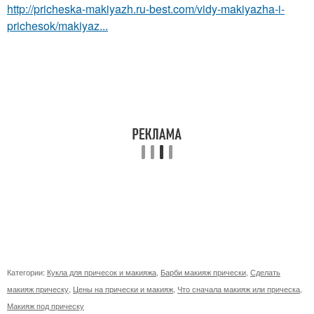
http://pricheska-makiyazh.ru-best.com/vidy-makiyazha-i-
prichesok/makiyaz...
Категории:
Кукла для причесок и макияжа
,
Барби макияж прически
,
Сделать
макияж прическу
,
Цены на прически и макияж
,
Что сначала макияж или прическа
,
Макияж под прическу