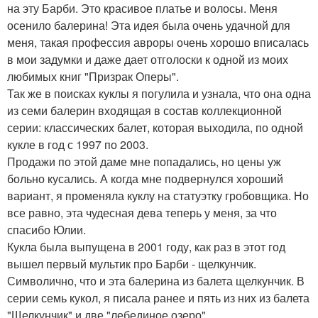
на эту Барби. Это красивое платье и волосы. Меня
осенило балерина! Эта идея была очень удачной для
меня, такая профессия авроры очень хорошо вписалась
в мои задумки и даже дает отголоски к одной из моих
любимых книг "Призрак Оперы".
Так же в поисках куклы я погулила и узнала, что она одна
из семи балерин входящая в состав коллекционной
серии: классических балет, которая выходила, по одной
кукле в год с 1997 по 2003.
Продажи по этой даме мне попадались, но цены уж
больно кусались. А когда мне подвернулся хороший
вариант, я променяла куклу на статуэтку гробовщика. Но
все равно, эта чудесная дева теперь у меня, за что
спасибо Юлии.
Кукла была выпущена в 2001 году, как раз в этот год
вышел первый мультик про Барби - щелкунчик.
Символично, что и эта балерина из балета щелкунчик. В
серии семь кукол, я писала ранее и пять из них из балета
"Щелкунчик" и две "лебединое озеро".