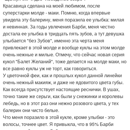
Красавица сделана на моей любимом, после
суперстарки молде - маки. Помню, когда впервые
увидела эту балерину, меня поразила ее улыбка: милая
и невинная. За годы увлечения Барби, меня честно
достала ее улыбка в тридцать пять зубов, а тут девушка
улыбается "без Зубов", именно эта черта меня
привлекает в этой молде и вообще куклы на этом молде
очень нежные и милые. Отмечу, что сейчас новая серия
кукол "Балет Желаний", тоже делается на молде маки, но
все равно куклы уж не торт, как говориться.
У цветочной феи, как и прошлых кукол данной линейки
очень нежный макияж, и даже не ядовитого цвета губы.
Как всегда присутствует настоящие реснички. В ушах,
точно такие же серьги, как были у снежинки и королевы
лебедь, но в этот раз они нежно розового цвета, у тех
балерин они чисто белые.
Что меня поразило в этой кукле, кроме улыбки - это
волосы, точнее цвет. Я привыкла, что в 95% Барби