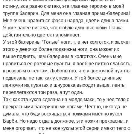
истину, все равно считаю, эта главная героиня в моей
труппе балерин. Для меня она главная прима-балерина!
Мне очень нравиться фасон наряда, цвет и длина пачки.
Я уже ранее писала, что люблю длинные юбки. Пачка
действительно цветок напоминает.
У этой балерины "Голые" ноги, т. е нет колготок, и за счет
этого у девочки более подвижны ноги, она может их
выше поднять, чем балерины в колготках. Очень мне
нравиться ее розовые пуанты, я вообще питаю слабость
к розовым оттенкам. Любопытно, что у цветочной пуанты
подвязаны не так, как у снежки. У той более длинные
ленточки на пуантах и шнуровка выходит выше, ленты
переплетаются три раза, а тут один.
Так, как эта кукла сделана на молде маки, то у нее тело с
прекрасными балеринными ногами. Честно, никогда не
думала, что буду восхищаться ножками именно кукол
Барби. Но надо отдать должное, эти ножки прекрасны, и
меня огорчает, что не все куклы этой серии имеют тело с