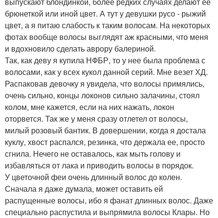
выпускают блондинкой, более редких случаях делают ее
брюнеткой или иной цвет. А тут у девушки русо - рыжий
цвет, а я питаю слабость к таким волосам. На некоторых
фотах вообще волосы выглядят аж красными, что меня
и вдохновило сделать аврору балериной.
Так, как деву я купила НФБР, то у нее была проблема с
волосами, как у всех кукол данной серий. Мне везет ХД.
Распаковав девочку я увидела, что волосы примялись,
очень сильно, концы локонов сильно залачины, стоял
колом, мне кажется, если на них нажать, локон
оторвется. Так же у меня сразу отлетел от волосы,
милый розовый бантик. В довершении, когда я достала
куклу, хвост распался, резинка, что держала ее, просто
сгнила. Нечего не оставалось, как мыть голову и
избавляться от лака и приводить волосы в порядок.
У цветочной феи очень длинный волос до колен.
Сначала я даже думала, может оставить ей
распущенные волосы, ибо я фанат длинных волос. Даже
специально распустила и выпрямила волосы Клары. Но