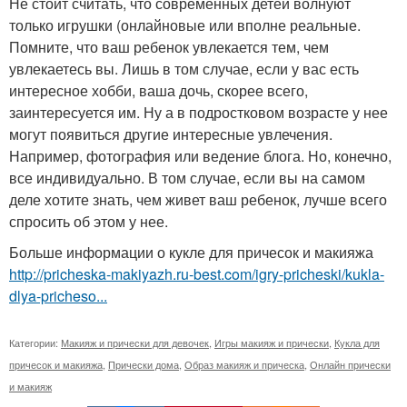
Не стоит считать, что современных детей волнуют
только игрушки (онлайновые или вполне реальные.
Помните, что ваш ребенок увлекается тем, чем
увлекаетесь вы. Лишь в том случае, если у вас есть
интересное хобби, ваша дочь, скорее всего,
заинтересуется им. Ну а в подростковом возрасте у нее
могут появиться другие интересные увлечения.
Например, фотография или ведение блога. Но, конечно,
все индивидуально. В том случае, если вы на самом
деле хотите знать, чем живет ваш ребенок, лучше всего
спросить об этом у нее.
Больше информации о кукле для причесок и макияжа
http://pricheska-makiyazh.ru-best.com/igry-pricheski/kukla-
dlya-pricheso...
Категории:
Макияж и прически для девочек
,
Игры макияж и прически
,
Кукла для
причесок и макияжа
,
Прически дома
,
Образ макияж и прическа
,
Онлайн прически
и макияж